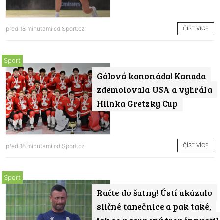
ČÍST VÍCE
před 18 minutami od
Sport.cz
Sport
Gólová kanonáda! Kanada
zdemolovala USA a vyhrála
Hlinka Gretzky Cup
ČÍST VÍCE
před 18 minutami od
Sport.cz
Sport
Račte do šatny! Ústí ukázalo
sličné tanečnice a pak také,