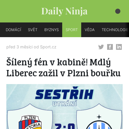
DOMÁCÍ
SVĚT
BYZNYS
SPORT
VĚDA
TECHNOLOGIE
před 3 měsíci od
Sport.cz
Šílený fén v kabině! Mdlý
Liberec zažil v Plzni bouřku