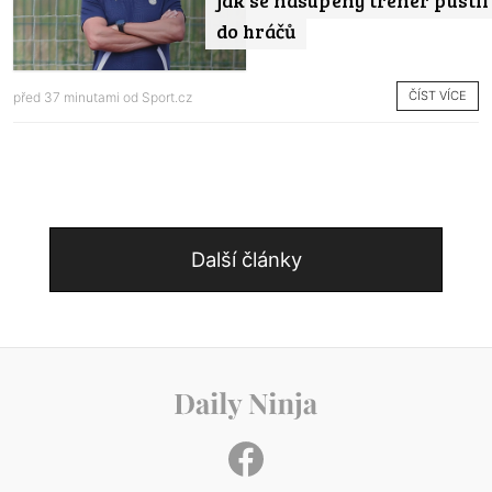
jak se nasupený trenér pustil
do hráčů
ČÍST VÍCE
před 37 minutami od
Sport.cz
Další články