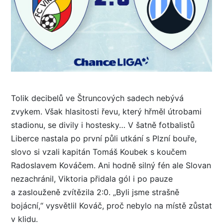
Tolik decibelů ve Štruncových sadech nebývá
zvykem. Však hlasitosti řevu, který hřměl útrobami
stadionu, se divily i hostesky… V šatně fotbalistů
Liberce nastala po první půli utkání s Plzní bouře,
slovo si vzali kapitán Tomáš Koubek s koučem
Radoslavem Kováčem. Ani hodně silný fén ale Slovan
nezachránil, Viktoria přidala gól i po pauze
a zaslouženě zvítězila 2:0. „Byli jsme strašně
bojácní,“ vysvětlil Kováč, proč nebylo na místě zůstat
v klidu.