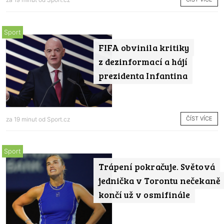
Sport
FIFA obvinila kritiky
z dezinformací a hájí
prezidenta Infantina
ČÍST VÍCE
za 19 minut od
Sport.cz
Sport
Trápení pokračuje. Světová
jednička v Torontu nečekaně
končí už v osmifinále