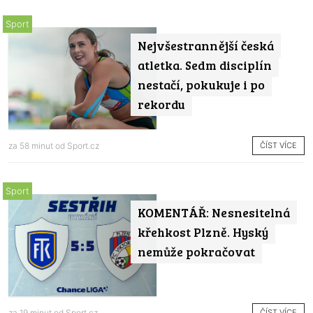
Sport
Nejvšestrannější česká
atletka. Sedm disciplín
nestačí, pokukuje i po
rekordu
ČÍST VÍCE
za 58 minut od
Sport.cz
Sport
KOMENTÁŘ: Nesnesitelná
křehkost Plzně. Hyský
nemůže pokračovat
ČÍST VÍCE
za 19 minut od
Sport.cz