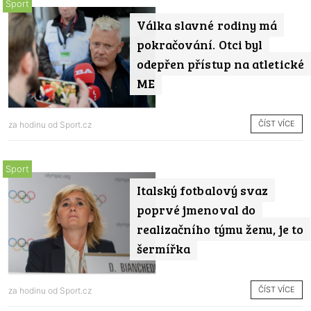
Sport
Válka slavné rodiny má
pokračování. Otci byl
odepřen přístup na atletické
ME
ČÍST VÍCE
za hodinu od
Sport.cz
Sport
Italský fotbalový svaz
poprvé jmenoval do
realizačního týmu ženu, je to
šermířka
ČÍST VÍCE
za hodinu od
Sport.cz