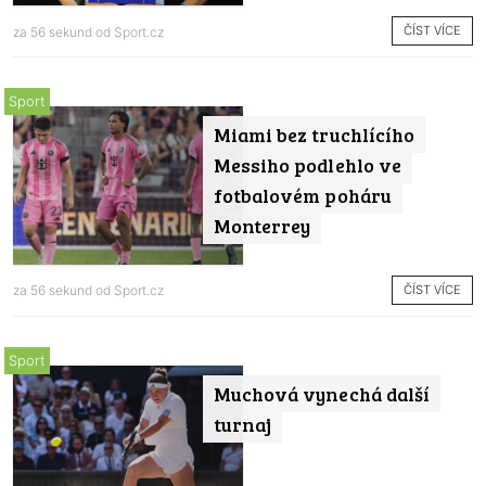
ČÍST VÍCE
za 56 sekund od
Sport.cz
Sport
Miami bez truchlícího
Messiho podlehlo ve
fotbalovém poháru
Monterrey
ČÍST VÍCE
za 56 sekund od
Sport.cz
Sport
Muchová vynechá další
turnaj