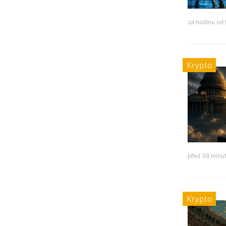
za hodinu od
Krypto
před 38 minu
Krypto