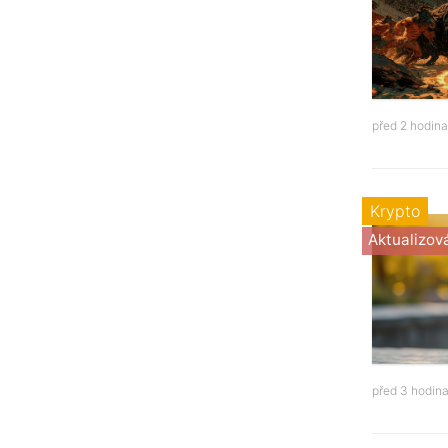
před 2 hodin
Krypto
Aktualizov
před 3 hodin