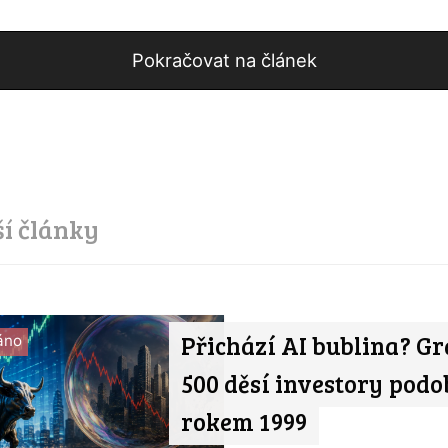
Pokračovat na článek
ší články
Přichází AI bublina? Gr
áno
500 děsí investory podo
rokem 1999