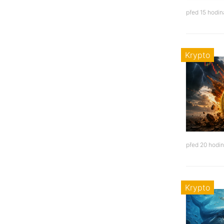
před 15 hodi
Krypto
před 20 hodi
Krypto