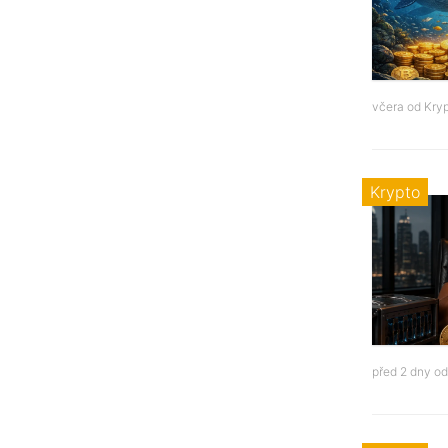
včera od
Kry
Krypto
před 2 dny o