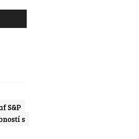
af S&P
bností s