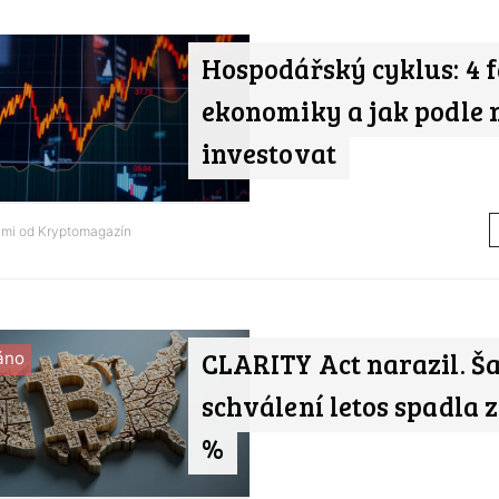
Hospodářský cyklus: 4 
ekonomiky a jak podle 
investovat
ami od
Kryptomagazín
CLARITY Act narazil. Š
áno
schválení letos spadla z
%