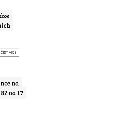
fáze
nich
ČÍST VÍCE
ance na
 82 na 17