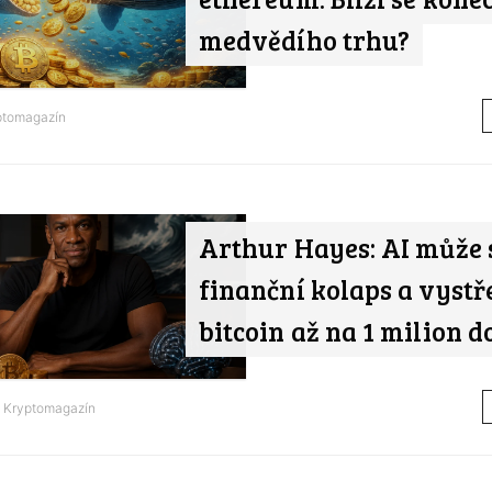
medvědího trhu?
ptomagazín
Arthur Hayes: AI může 
finanční kolaps a vystře
bitcoin až na 1 milion d
d
Kryptomagazín