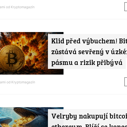
nami od
Kryptomagazín
Klid před výbuchem! Bi
zůstává sevřený v úzk
pásmu a rizik přibývá
nami od
Kryptomagazín
Velryby nakupují bitcoi
ethereum. Blíží se kone