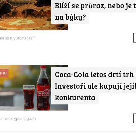
Blíží se průraz, nebo je 
na býky?
ami od
Kryptomagazín
Coca-Cola letos drtí trh 
áno
Investoři ale kupují jej
konkurenta
ami od
Kryptomagazín