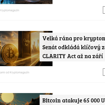
Kryptomagazín
Velká rána pro krypto
Senát odkládá klíčový 
CLARITY Act až na září
tami od
Kryptomagazín
Bitcoin atakuje 65 000 U