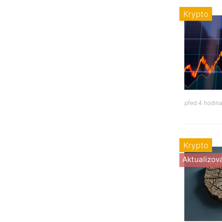
Krypto
před 4 hodin
Krypto
Aktualizov