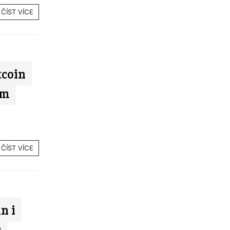
ČÍST VÍCE
tcoin
ém
ČÍST VÍCE
n i
c