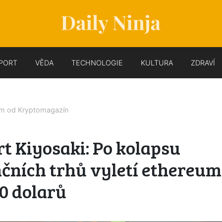
PORT
VĚDA
TECHNOLOGIE
KULTURA
ZDRAVÍ
em od
Kryptomagazín
t Kiyosaki: Po kolapsu
čních trhů vyletí ethereum
0 dolarů