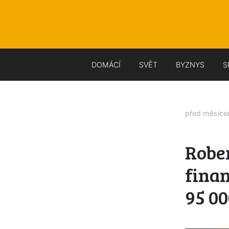
DOMÁCÍ
SVĚT
BYZNYS
S
před měsíc
Rober
finan
95 00