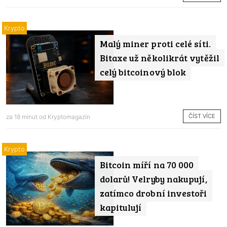
Krypto
Malý miner proti celé síti.
Bitaxe už několikrát vytěžil
celý bitcoinový blok
ČÍST VÍCE
za 18 minut od
Kryptomagazín
Krypto
Bitcoin míří na 70 000
dolarů! Velryby nakupují,
zatímco drobní investoři
kapitulují