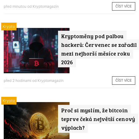
ČÍST VÍCE
před minutou od
Kryptomagazín
Krypto
Kryptoměny pod palbou
hackerů: Červenec se zařadil
mezi nejhorší měsíce roku
2026
ČÍST VÍCE
před 2 hodinami od
Kryptomagazín
Krypto
Proč si myslím, že bitcoin
teprve čeká největší cenový
výplach?