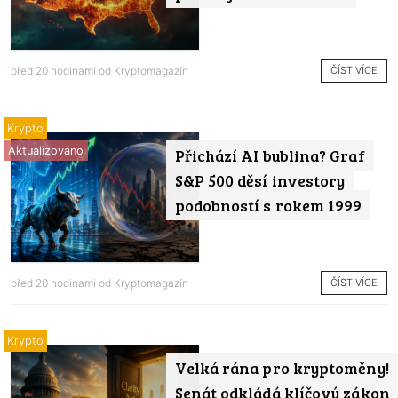
ČÍST VÍCE
před 20 hodinami od
Kryptomagazín
Krypto
Aktualizováno
Přichází AI bublina? Graf
S&P 500 děsí investory
podobností s rokem 1999
ČÍST VÍCE
před 20 hodinami od
Kryptomagazín
Krypto
Velká rána pro kryptoměny!
Senát odkládá klíčový zákon