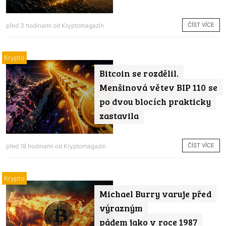
ČÍST VÍCE
před 3 hodinami od
Kryptomagazín
Krypto
Bitcoin se rozdělil.
Menšinová větev BIP 110 se
po dvou blocích prakticky
zastavila
ČÍST VÍCE
před 18 hodinami od
Kryptomagazín
Krypto
Michael Burry varuje před
výrazným
pádem jako v roce 1987