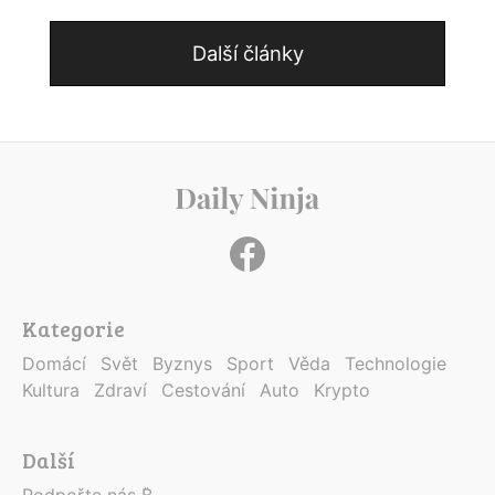
Další články
Kategorie
Domácí
Svět
Byznys
Sport
Věda
Technologie
Kultura
Zdraví
Cestování
Auto
Krypto
Další