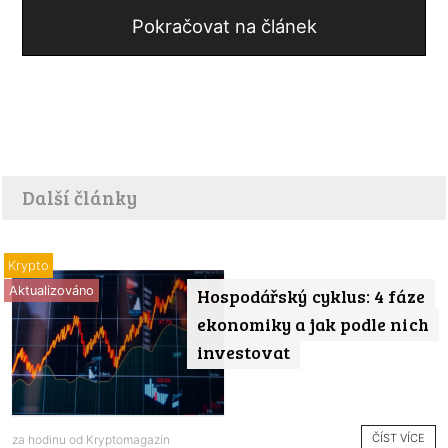
Pokračovat na článek
Další články
Krypto
Aktualizováno
Hospodářský cyklus: 4 fáze
ekonomiky a jak podle nich
investovat
ČÍST VÍCE
za hodinu od
Kryptomagazín