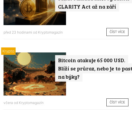
CLARITY Act až na září
ČÍST VÍCE
před 23 hodinami od
Kryptomagazín
Krypto
Bitcoin atakuje 65 000 USD.
Blíží se průraz, nebo je to pas
na býky?
ČÍST VÍCE
včera od
Kryptomagazín