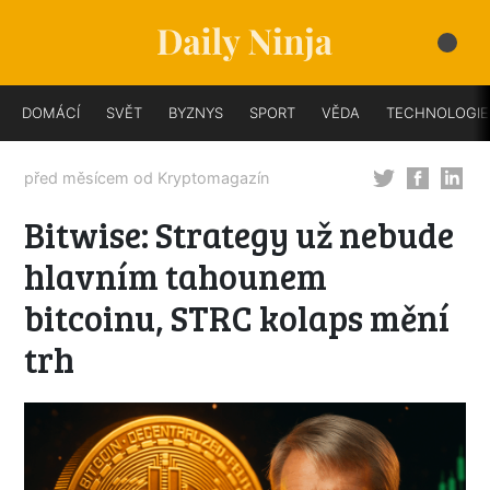
DOMÁCÍ
SVĚT
BYZNYS
SPORT
VĚDA
TECHNOLOGIE
před měsícem od
Kryptomagazín
Bitwise: Strategy už nebude
hlavním tahounem
bitcoinu, STRC kolaps mění
trh