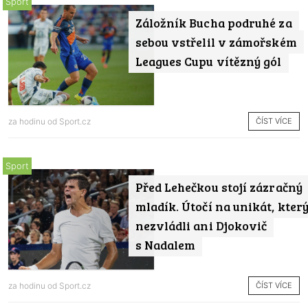
Sport
Záložník Bucha podruhé za
sebou vstřelil v zámořském
Leagues Cupu vítězný gól
ČÍST VÍCE
za hodinu od
Sport.cz
Sport
Před Lehečkou stojí zázračný
mladík. Útočí na unikát, kter
nezvládli ani Djokovič
s Nadalem
ČÍST VÍCE
za hodinu od
Sport.cz