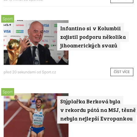
Sport
Infantino si v Kolumbii
zajistil podporu několika
jihoamerických svazů
ČÍST VÍCE
před 20 sekundami od
Sport.cz
Sport
Stýplařka Berková byla
v rekordu pátá na MSJ, těsně
nebyla nejlepší Evropankou