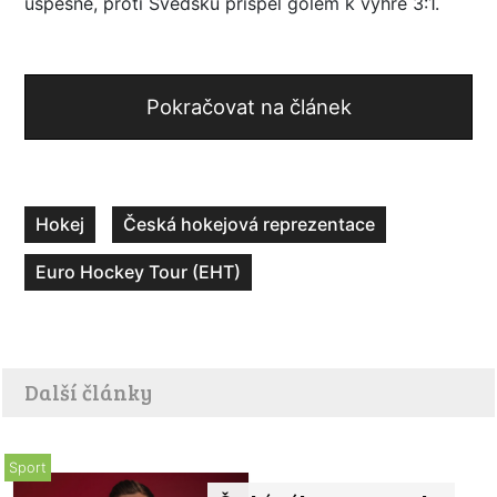
úspěšně, proti Švédsku přispěl gólem k výhře 3:1.
Pokračovat na článek
Hokej
Česká hokejová reprezentace
Euro Hockey Tour (EHT)
Další články
Sport