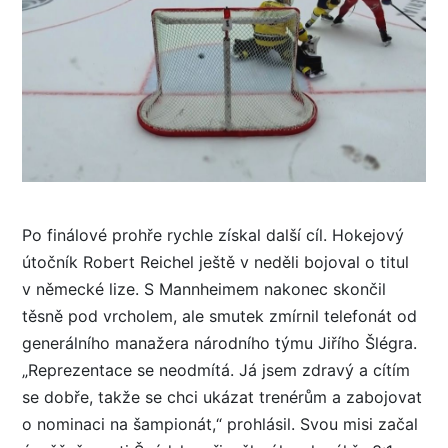
Po finálové prohře rychle získal další cíl. Hokejový
útočník Robert Reichel ještě v neděli bojoval o titul
v německé lize. S Mannheimem nakonec skončil
těsně pod vrcholem, ale smutek zmírnil telefonát od
generálního manažera národního týmu Jiřího Šlégra.
„Reprezentace se neodmítá. Já jsem zdravý a cítím
se dobře, takže se chci ukázat trenérům a zabojovat
o nominaci na šampionát,“ prohlásil. Svou misi začal