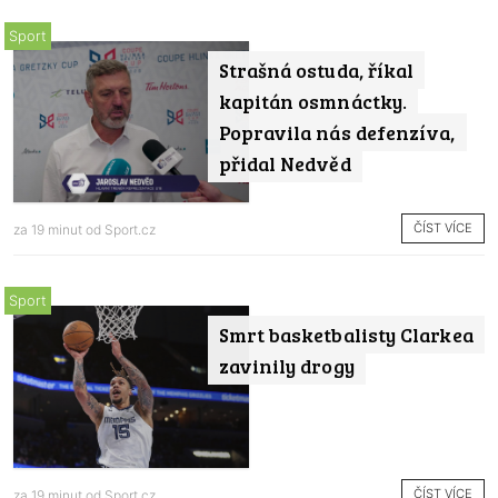
Sport
Strašná ostuda, říkal
kapitán osmnáctky.
Popravila nás defenzíva,
přidal Nedvěd
ČÍST VÍCE
za 19 minut od
Sport.cz
Sport
Smrt basketbalisty Clarkea
zavinily drogy
ČÍST VÍCE
za 19 minut od
Sport.cz