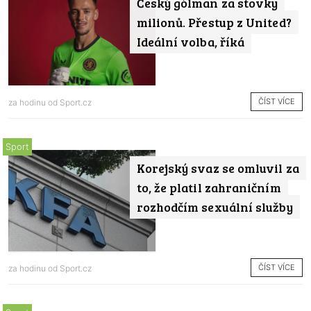
Český gólman za stovky
milionů. Přestup z United?
Ideální volba, říká
ČÍST VÍCE
za hodinu od
Sport.cz
Sport
Korejský svaz se omluvil za
to, že platil zahraničním
rozhodčím sexuální služby
ČÍST VÍCE
za hodinu od
Sport.cz