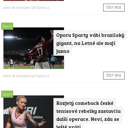
ČÍST VÍCE
před 18 minutami od
Sport.cz
Sport
Oporu Sparty vábí brazilský
gigant, na Letné ale mají
jasno
ČÍST VÍCE
před 18 minutami od
Sport.cz
Sport
Rozjetý comeback české
tenisové rebelky zastavila
další operace. Neví, zda se
ještě vrátí