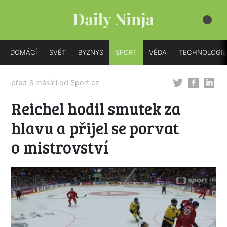
DOMÁCÍ
SVĚT
BYZNYS
SPORT
VĚDA
TECHNOLOGIE
před 3 měsíci od
Sport.cz
Reichel hodil smutek za
hlavu a přijel se porvat
o mistrovství