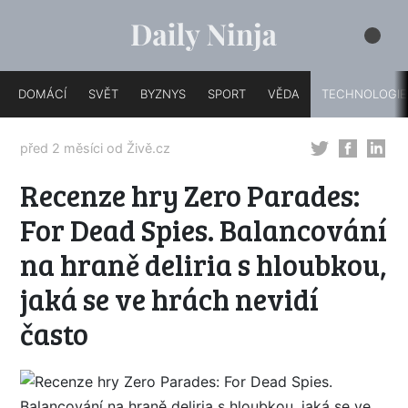
DOMÁCÍ
SVĚT
BYZNYS
SPORT
VĚDA
TECHNOLOGIE
před 2 měsíci od
Živě.cz
Recenze hry Zero Parades:
For Dead Spies. Balancování
na hraně deliria s hloubkou,
jaká se ve hrách nevidí
často