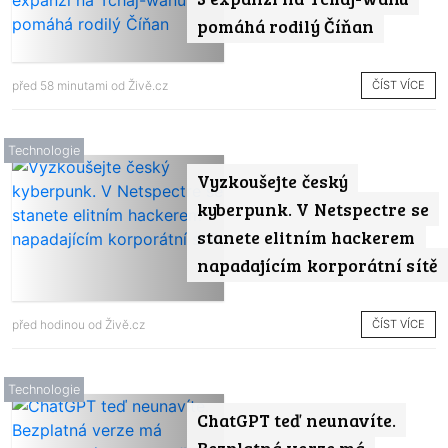
pomáhá rodilý Číňan
ČÍST VÍCE
před 58 minutami od
Živě.cz
Technologie
Vyzkoušejte český
kyberpunk. V Netspectre se
stanete elitním hackerem
napadajícím korporátní sítě
ČÍST VÍCE
před hodinou od
Živě.cz
Technologie
ChatGPT teď neunavíte.
Bezplatná verze má