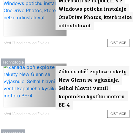
Microsoft se nepoučil. Ve
Windows potichu instaluje
OneDrive Photos, které nelze
odinstalovat
ČÍST VÍCE
před 17 hodinami od
Živě.cz
Technologie
Záhada obří exploze rakety
New Glenn se vyjasňuje.
Selhal hlavní ventil
kapalného kyslíku motoru
BE-4
ČÍST VÍCE
před 18 hodinami od
Živě.cz