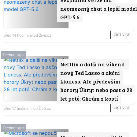
neomezený chat a lepší model
GPT-5.6
ČÍST VÍCE
před 14 hodinami od
Živě.cz
Technologie
Netflix a další na víkend:
nový Ted Lasso a akční
Lioness. Ale především
horory Úkryt nebo past a 28
let poté: Chrám z kostí
ČÍST VÍCE
před 17 hodinami od
Živě.cz
Technologie