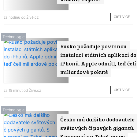
ČÍST VÍCE
za hodinu od
Živě.cz
Technologie
Rusko požaduje povinnou
instalaci státních aplikací do
iPhonů. Apple odmítl, teď čelí
miliardové pokutě
ČÍST VÍCE
za 18 minut od
Živě.cz
Technologie
Česko má dalšího dodavatele
světových čipových gigantů.
S expanzí na Tchaj-wanu