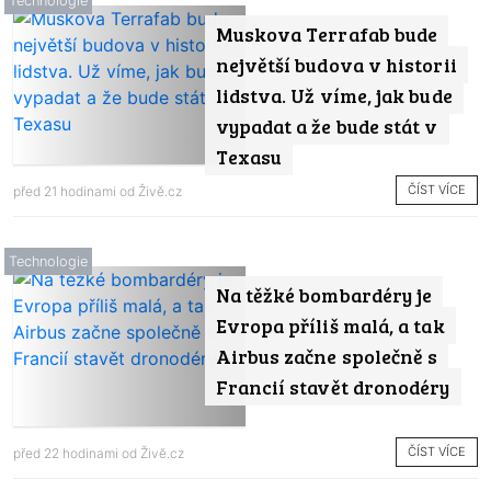
Technologie
Muskova Terrafab bude
největší budova v historii
lidstva. Už víme, jak bude
vypadat a že bude stát v
Texasu
ČÍST VÍCE
před 21 hodinami od
Živě.cz
Technologie
Na těžké bombardéry je
Evropa příliš malá, a tak
Airbus začne společně s
Francií stavět dronodéry
ČÍST VÍCE
před 22 hodinami od
Živě.cz