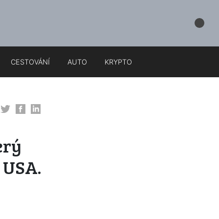
CESTOVÁNÍ
AUTO
KRYPTO
erý
í USA.