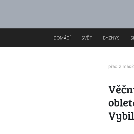
DOMÁCÍ
SVĚT
BYZNYS
S
před 2 měsí
Věčný
oblet
Vybil