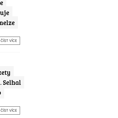
Ve
uje
nelze
ČÍST VÍCE
kety
 Selhal
o
ČÍST VÍCE