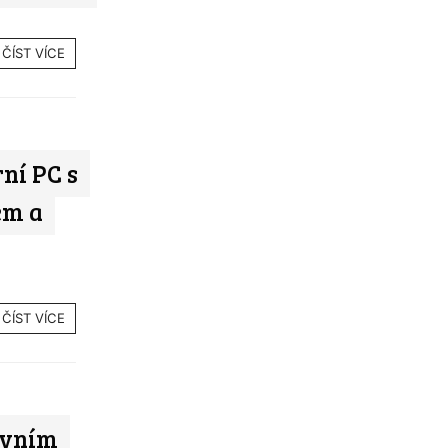
ČÍST VÍCE
ní PC s
em a
ČÍST VÍCE
rvním