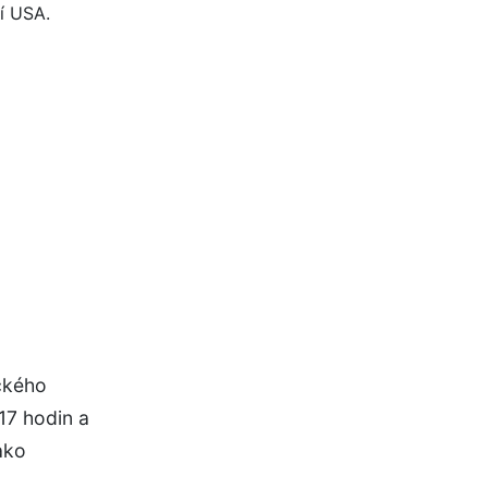
ického
117 hodin a
ako