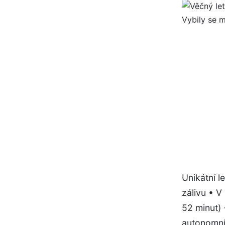
Unikátní l
zálivu • V
52 minut) 
autonomní