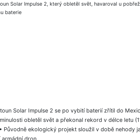
etoun Solar Impulse 2 se po vybití baterií zřítil do Mex
 minulosti obletěl svět a překonal rekord v délce letu (
• Původně ekologický projekt sloužil v době nehody j
 armádní dron