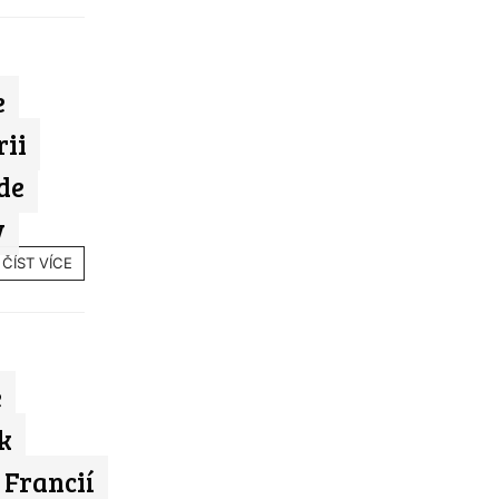
e
rii
de
v
ČÍST VÍCE
e
k
 Francií