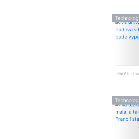
Technolog
před 6 hodin
Technolog