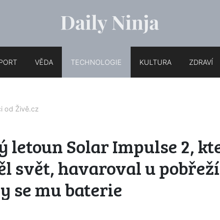
PORT
VĚDA
TECHNOLOGIE
KULTURA
ZDRAVÍ
ci od
Živě.cz
 letoun Solar Impulse 2, kt
ěl svět, havaroval u pobřež
y se mu baterie