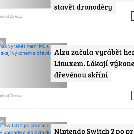
stavět dronodéry
ami od
Živě.cz
ie
Alza začala vyrábět her
Linuxem. Lákají výkon
dřevěnou skříní
ami od
Živě.cz
ie
Nintendo Switch 2 po p