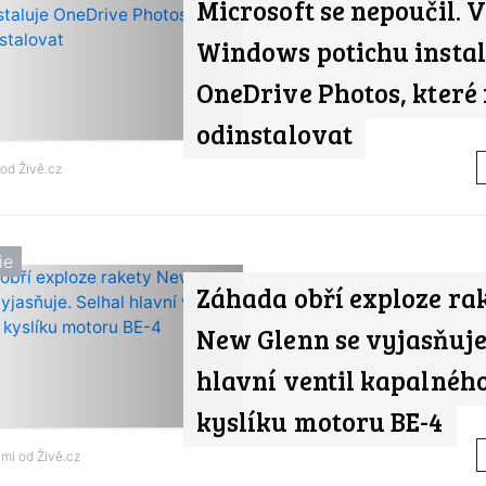
Microsoft se nepoučil. 
Windows potichu instal
OneDrive Photos, které 
odinstalovat
 od
Živě.cz
ie
Záhada obří exploze ra
New Glenn se vyjasňuje.
hlavní ventil kapalnéh
kyslíku motoru BE-4
ami od
Živě.cz