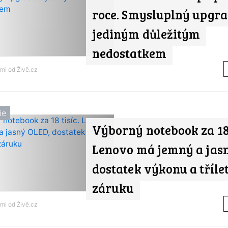
roce. Smysluplný upgra
jediným důležitým
nedostatkem
ami od
Živě.cz
ie
Výborný notebook za 18 
Lenovo má jemný a jas
dostatek výkonu a tříle
záruku
ami od
Živě.cz