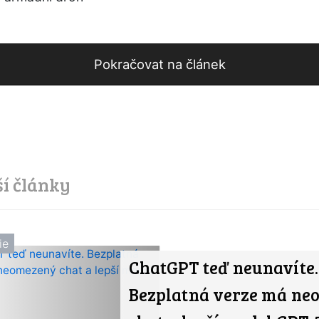
Pokračovat na článek
ší články
ie
ChatGPT teď neunavíte.
Bezplatná verze má ne