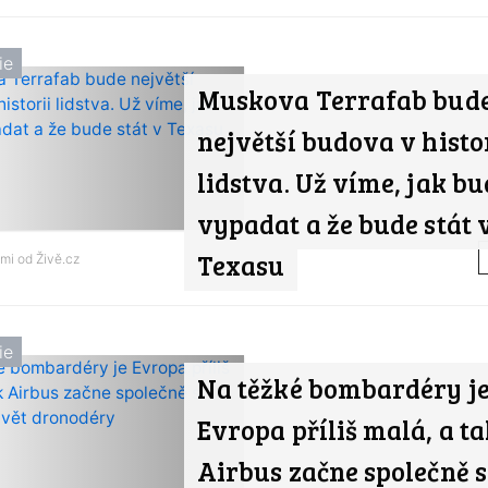
ie
Muskova Terrafab bud
největší budova v histo
lidstva. Už víme, jak bu
vypadat a že bude stát 
Texasu
ami od
Živě.cz
ie
Na těžké bombardéry j
Evropa příliš malá, a ta
Airbus začne společně s