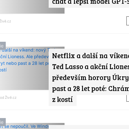
chat a lepší model GPT-5
Živě.cz
ie
Netflix a další na víken
Ted Lasso a akční Liones
především horory Úkry
past a 28 let poté: Chrá
z kostí
 od
Živě.cz
ie