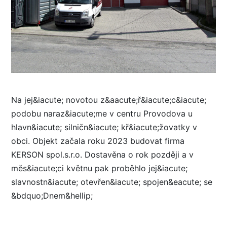
Na jej&iacute; novotou z&aacute;ř&iacute;c&iacute;
podobu naraz&iacute;me v centru Provodova u
hlavn&iacute; silničn&iacute; kř&iacute;žovatky v
obci. Objekt začala roku 2023 budovat firma
KERSON spol.s.r.o. Dostavěna o rok později a v
měs&iacute;ci květnu pak proběhlo jej&iacute;
slavnostn&iacute; otevřen&iacute; spojen&eacute; se
&bdquo;Dnem&hellip;