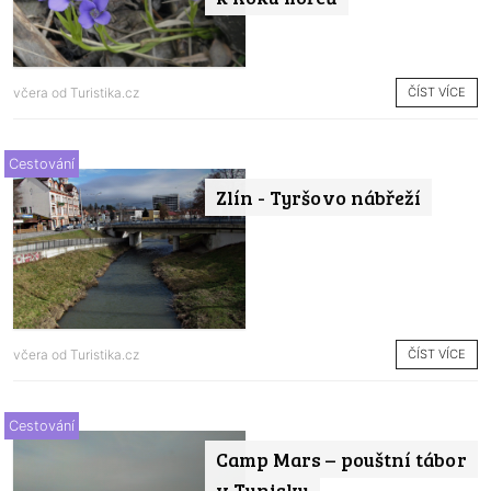
ČÍST VÍCE
včera od
Turistika.cz
Cestování
Zlín - Tyršovo nábřeží
ČÍST VÍCE
včera od
Turistika.cz
Cestování
Camp Mars – pouštní tábor
v Tunisku