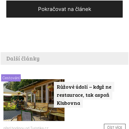
Pokračovat na článek
Další články
Cestování
Růžové údolí – když ne
restaurace, tak aspoň
Klubovna
ČÍST VÍCE
před hodinou od
Turistika.cz