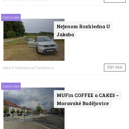
Cestování
Nejenom Rozhledna U
Jakuba
ČÍST VÍCE
před 11 hodinami od
Turistika.cz
Cestování
MUFin COFFEE a CAKES –
Moravské Budějovice