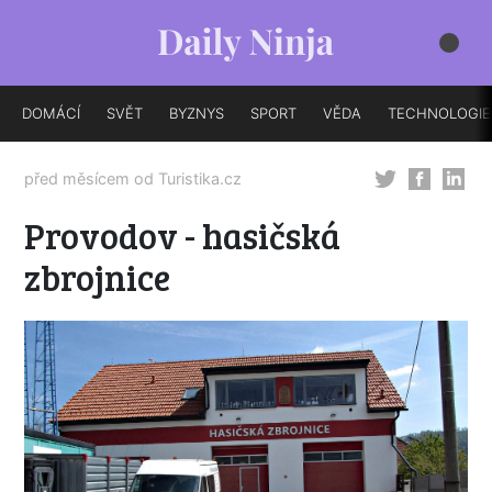
DOMÁCÍ
SVĚT
BYZNYS
SPORT
VĚDA
TECHNOLOGIE
před měsícem od
Turistika.cz
Provodov - hasičská
zbrojnice