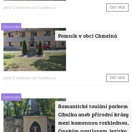
ČÍST VÍCE
před 12 hodinami od
Turistika.cz
Cestování
Pomník v obci Chmelná
ČÍST VÍCE
před 12 hodinami od
Turistika.cz
Cestování
Romantické toulání parkem
Cibulka aneb přírodní krásy
mezi kamennou rozhlednou,
čínským pavilonem, jezírky,