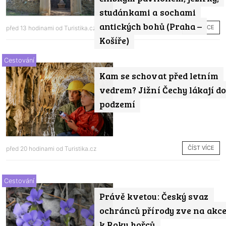
studánkami a sochami
antických bohů (Praha –
ČÍST VÍCE
před 13 hodinami od
Turistika.cz
Košíře)
Cestování
Kam se schovat před letním
vedrem? Jižní Čechy lákají do
podzemí
ČÍST VÍCE
před 20 hodinami od
Turistika.cz
Cestování
Právě kvetou: Český svaz
ochránců přírody zve na akc
k Roku hořců