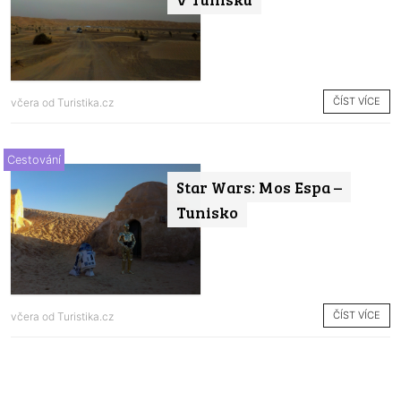
ČÍST VÍCE
včera od
Turistika.cz
Cestování
Star Wars: Mos Espa –
Tunisko
ČÍST VÍCE
včera od
Turistika.cz