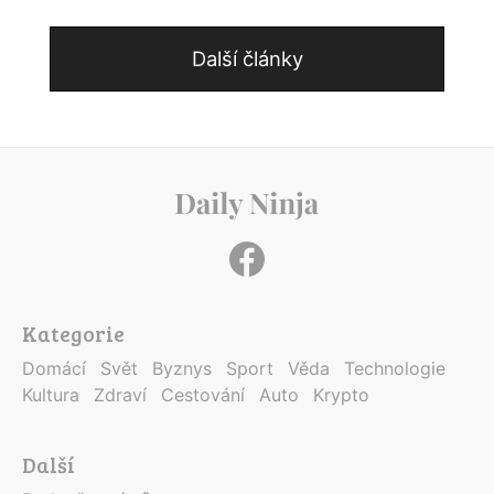
Další články
Kategorie
Domácí
Svět
Byznys
Sport
Věda
Technologie
Kultura
Zdraví
Cestování
Auto
Krypto
Další