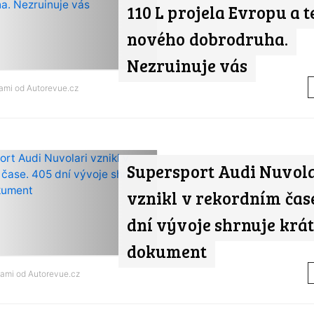
110 L projela Evropu a 
nového dobrodruha.
Nezruinuje vás
nami od
Autorevue.cz
Supersport Audi Nuvol
vznikl v rekordním čase
dní vývoje shrnuje krá
dokument
nami od
Autorevue.cz