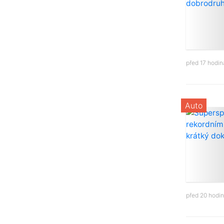
před 17 hodi
Auto
před 20 hodi