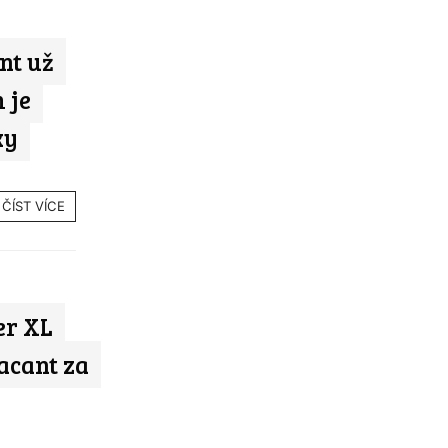
nt už
 je
ky
ČÍST VÍCE
er XL
acant za