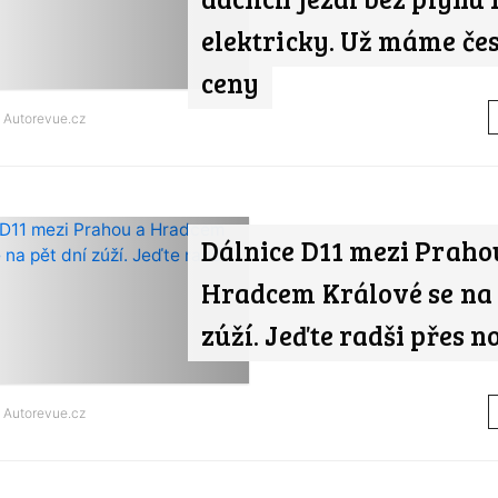
elektricky. Už máme če
ceny
d
Autorevue.cz
Dálnice D11 mezi Praho
Hradcem Králové se na 
zúží. Jeďte radši přes n
d
Autorevue.cz