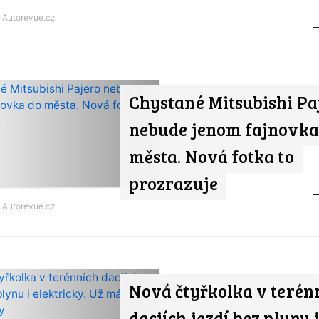
d
Autorevue.cz
Chystané Mitsubishi Pa
nebude jenom fajnovka
města. Nová fotka to
prozrazuje
d
Autorevue.cz
Nová čtyřkolka v terén
daciích jezdí bez plynu 