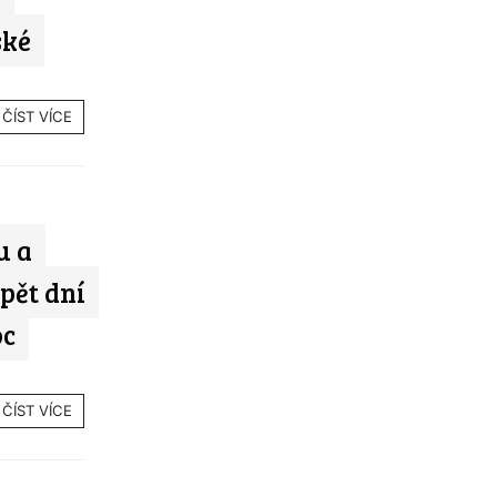
ské
ČÍST VÍCE
u a
pět dní
oc
ČÍST VÍCE