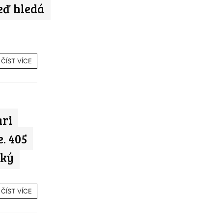
teď hledá
ČÍST VÍCE
ari
. 405
tký
ČÍST VÍCE