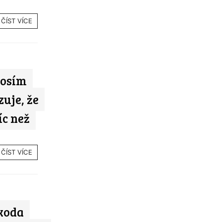
ČÍST VÍCE
losím
uje, že
íc než
ČÍST VÍCE
koda