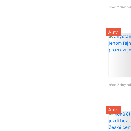
před 2 dny o
Auto
před 2 dny o
Auto