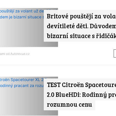
Britové pouštějí za vola
devítileté děti. Důvodem
bizarní situace s řidičá
nami od
Autorevue.cz
TEST Citroën Spacetour
2.0 BlueHDi: Rodinný pr
rozumnou cenu