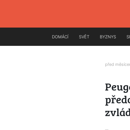
DOMÁCÍ
SVĚT
BYZNYS
S
před měsíc
Peuge
předo
zvlád