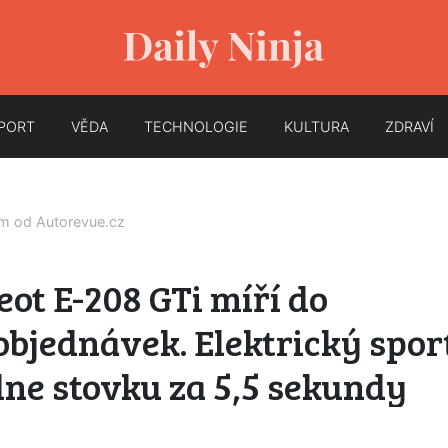
PORT
VĚDA
TECHNOLOGIE
KULTURA
ZDRAVÍ
em od
Autorevue.cz
ot E-208 GTi míří do
bjednávek. Elektrický spor
ne stovku za 5,5 sekundy