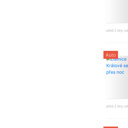
před 2 dny o
Auto
před 2 dny o