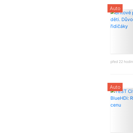
Auto
před 22 hodi
Auto