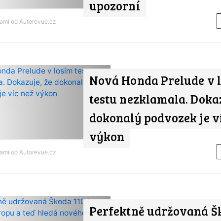
upozorní
nami od
Autorevue.cz
Nová Honda Prelude v 
testu nezklamala. Dokaz
dokonalý podvozek je v
výkon
nami od
Autorevue.cz
Perfektně udržovaná Š