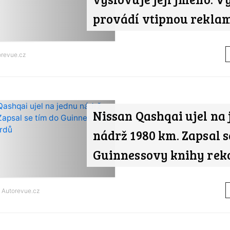
provádí vtipnou rekla
orevue.cz
Nissan Qashqai ujel na
nádrž 1980 km. Zapsal s
Guinnessovy knihy rek
d
Autorevue.cz