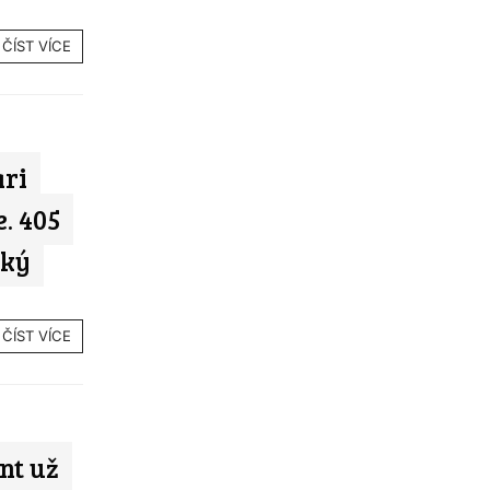
ČÍST VÍCE
ari
. 405
tký
ČÍST VÍCE
nt už