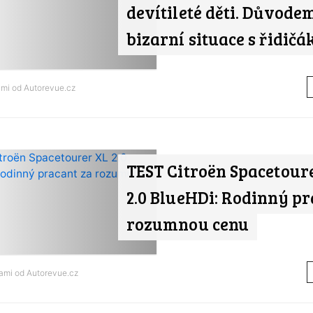
devítileté děti. Důvodem
bizarní situace s řidičá
ami od
Autorevue.cz
TEST Citroën Spacetour
2.0 BlueHDi: Rodinný pr
rozumnou cenu
nami od
Autorevue.cz