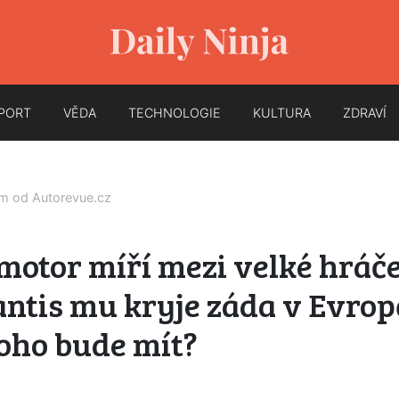
PORT
VĚDA
TECHNOLOGIE
KULTURA
ZDRAVÍ
em od
Autorevue.cz
otor míří mezi velké hráče
antis mu kryje záda v Evropě
toho bude mít?