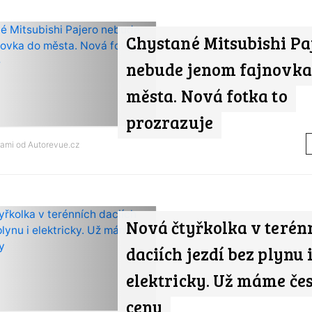
Chystané Mitsubishi Pa
nebude jenom fajnovka
města. Nová fotka to
prozrazuje
nami od
Autorevue.cz
Nová čtyřkolka v terén
daciích jezdí bez plynu 
elektricky. Už máme če
ceny