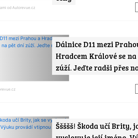
nami od
Autorevue.cz
Dálnice D11 mezi Praho
Hradcem Králové se na 
zúží. Jeďte radši přes n
orevue.cz
Ššššš! Škoda učí Brity, j
vyslovuje její jméno. 