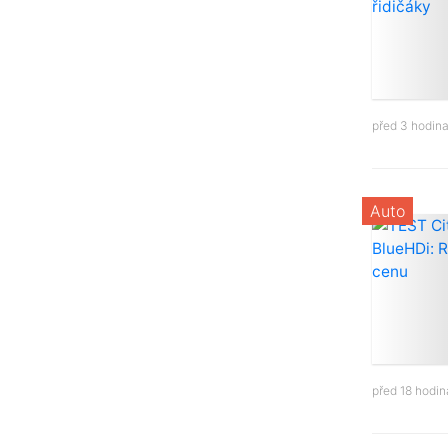
před 3 hodin
Auto
před 18 hodi