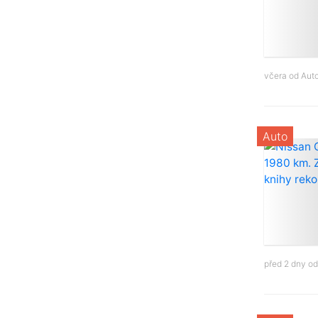
včera od
Aut
Auto
před 2 dny o