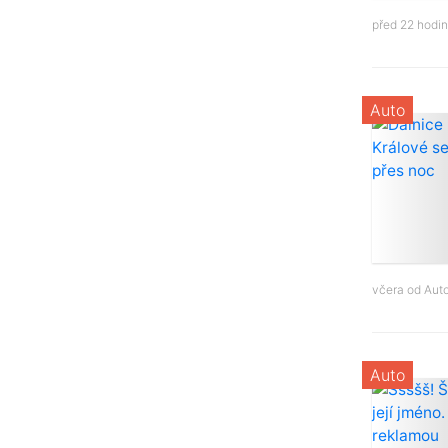
před 22 hodi
Auto
včera od
Aut
Auto