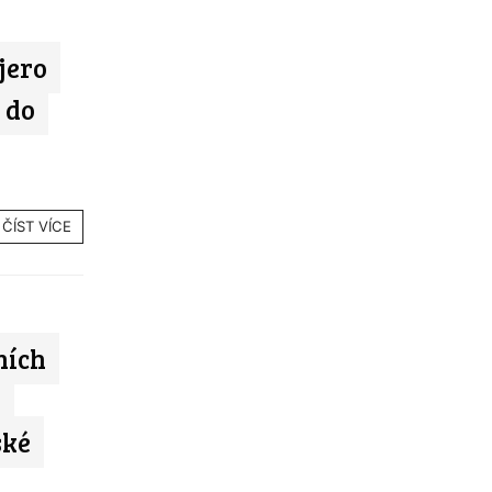
jero
 do
ČÍST VÍCE
ních
i
ské