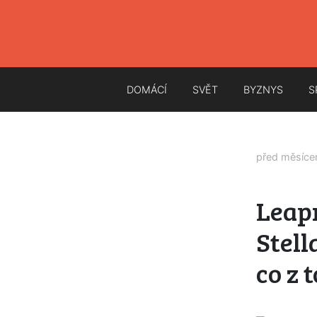
DOMÁCÍ
SVĚT
BYZNYS
S
před měsíc
Leapm
Stell
co z 