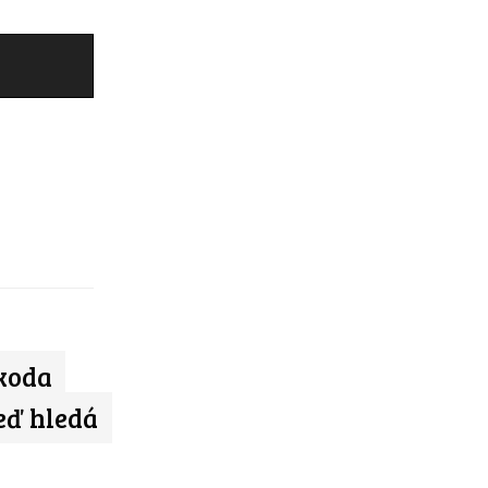
koda
teď hledá