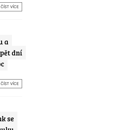
ČÍST VÍCE
u a
pět dní
oc
ČÍST VÍCE
ak se
Výuku