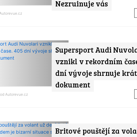
Nezruinuje vás
Autorevue.cz
Supersport Audi Nuvol
vznikl v rekordním čase
dní vývoje shrnuje krá
dokument
 od
Autorevue.cz
Britové pouštějí za vola