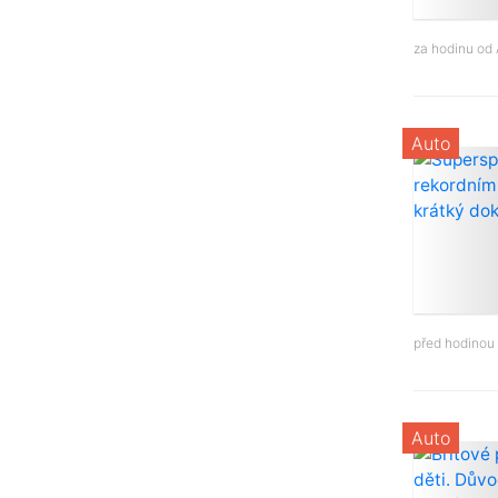
za hodinu od
Auto
před hodinou
Auto