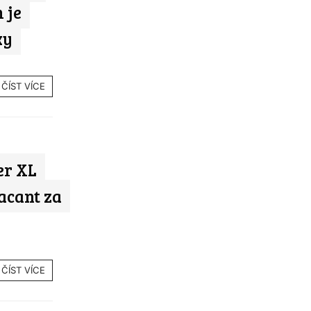
 je
ky
ČÍST VÍCE
er XL
acant za
ČÍST VÍCE