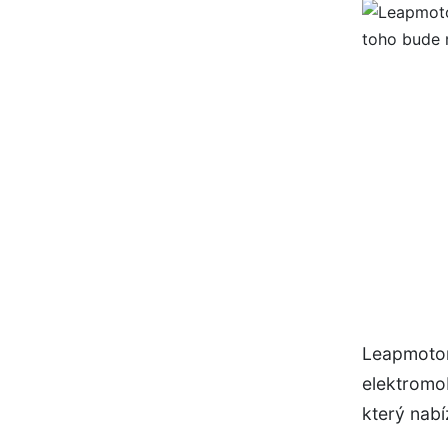
Leapmotor 
elektromob
který nabí