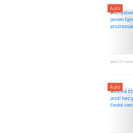
Auto
před 20 hodi
Auto