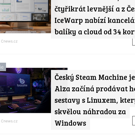
čtyřikrát levnější a z Če
IceWarp nabízí kancelá
balíky a cloud od 34 ko
d
Cnews.cz
ie
Český Steam Machine je 
Alza začíná prodávat h
sestavy s Linuxem, kter
skvělou náhradou za
Windows
d
Cnews.cz