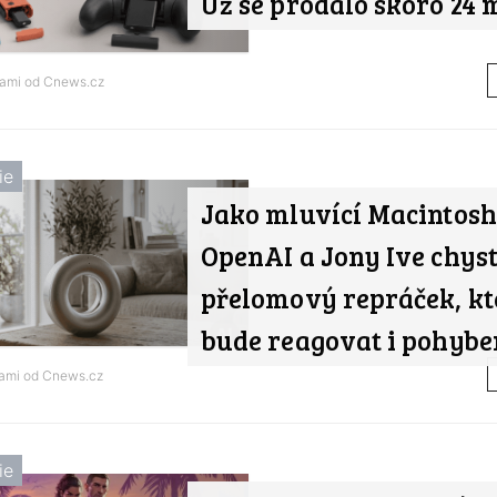
Už se prodalo skoro 24 
nami od
Cnews.cz
ie
Jako mluvící Macintosh
OpenAI a Jony Ive chyst
přelomový repráček, kt
bude reagovat i pohyb
nami od
Cnews.cz
ie