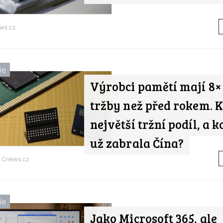
ws.cz
ie
Výrobci pamětí mají 8×
tržby než před rokem. 
největší tržní podíl, a k
už zabrala Čína?
d
Cnews.cz
ie
Jako Microsoft 365, ale