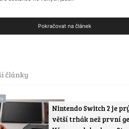
Pokračovat na článek
ší články
ie
Nintendo Switch 2 je prý
větší trhák než první g