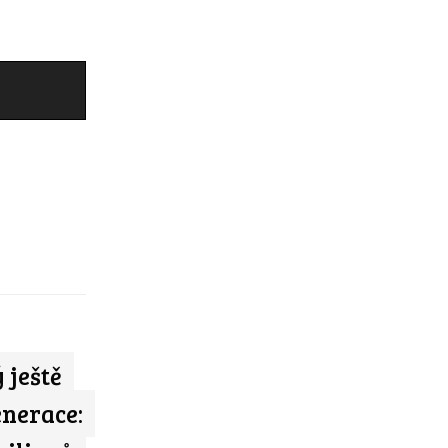
 ještě
enerace: