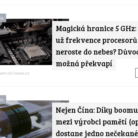
ie
Magická hranice 5 GHz:
už frekvence procesor
neroste do nebes? Důvo
možná překvapí
nami od
Cnews.cz
ie
Nejen Čína: Díky boomu
mezi výrobci pamětí (op
dostane jedno nečekan