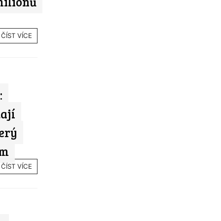
milionů
ČÍST VÍCE
:
ají
erý
em
ČÍST VÍCE