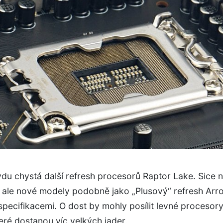
vdu chystá další refresh procesorů Raptor Lake. Sice 
, ale nové modely podobně jako „Plusový“ refresh Arr
specifikacemi. O dost by mohly posílit levné procesor
eré dostanou víc velkých jader.