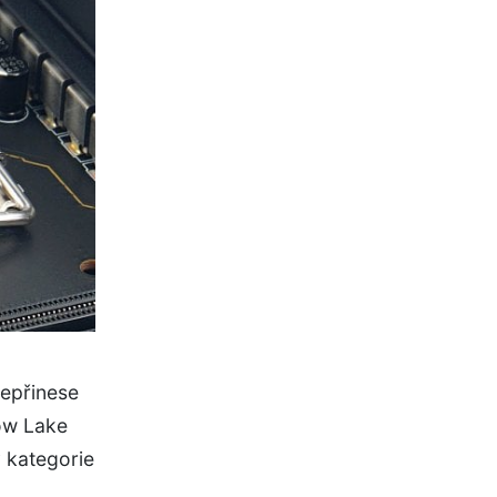
nepřinese
ow Lake
y kategorie