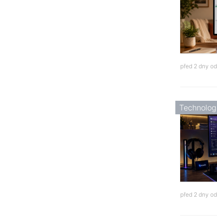
před 2 dny o
Technolog
před 2 dny o