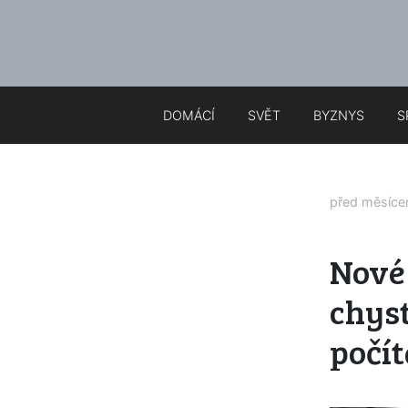
DOMÁCÍ
SVĚT
BYZNYS
S
před měsíc
Nové 
chyst
počít