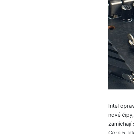
Intel opra
nové čipy
zamíchají 
Core 5, kt