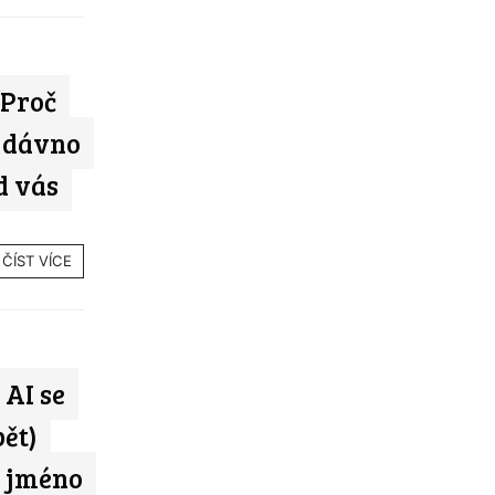
 Proč
ů dávno
d vás
ČÍST VÍCE
 AI se
ět)
é jméno