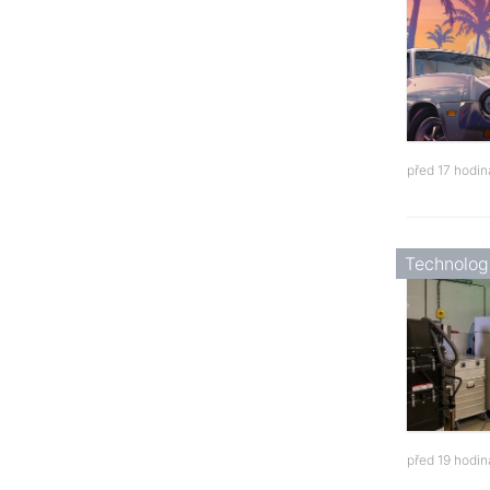
před 17 hodi
Technolog
před 19 hodi