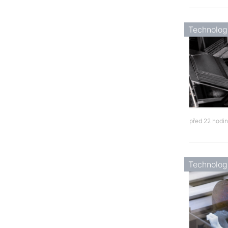
Technolog
před 22 hodi
Technolog