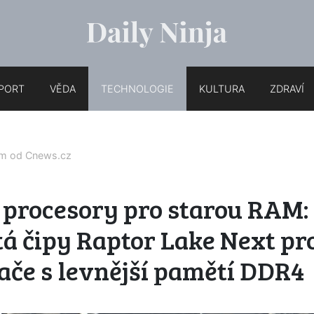
PORT
VĚDA
TECHNOLOGIE
KULTURA
ZDRAVÍ
em od
Cnews.cz
procesory pro starou RAM: 
á čipy Raptor Lake Next pr
ače s levnější pamětí DDR4