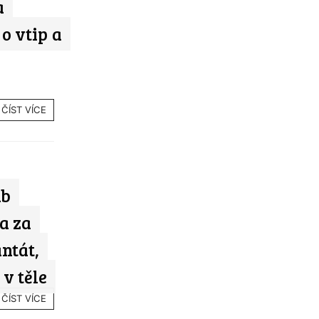
a
 o vtip a
ČÍST VÍCE
ub
a za
ntát,
v těle
ČÍST VÍCE