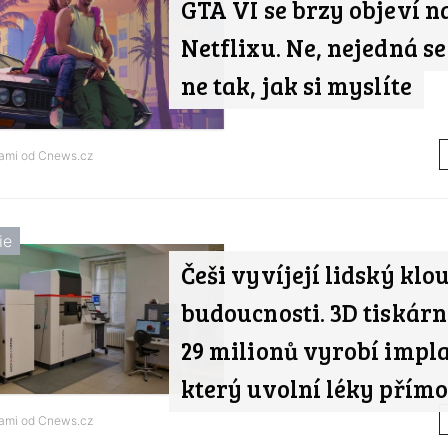
GTA VI se brzy objeví n
Netflixu. Ne, nejedná se
ne tak, jak si myslíte
nami od
Cnews.cz
ie
Češi vyvíjejí lidský klo
budoucnosti. 3D tiskárn
29 milionů vyrobí impla
který uvolní léky přímo 
nami od
Cnews.cz