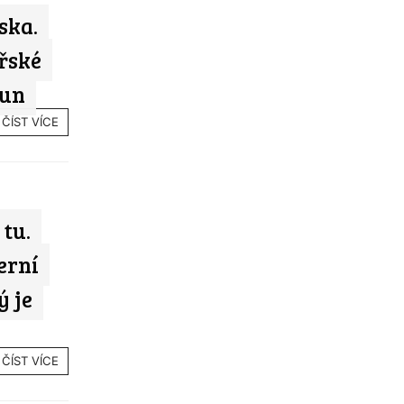
ska.
řské
run
ČÍST VÍCE
tu.
erní
ý je
ČÍST VÍCE