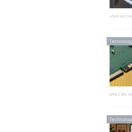
včera od
Cne
Technolog
před 2 dny o
Technolog