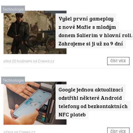
Technologie
Vyšel první gameplay
z nové Mafie s mladým
donem Salierim v hlavní roli.
Zahrajeme si ji už za 9 dní
ČÍST VÍCE
před 20 hodinami od
Cnews.cz
Technologie
Google jednou aktualizací
odstřihl některé Android
telefony od bezkontaktních
NFC plateb
ČÍST VÍCE
včera od
Cnews.cz