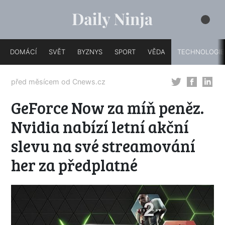
DOMÁCÍ
SVĚT
BYZNYS
SPORT
VĚDA
TECHNOLOGIE
před měsícem od
Cnews.cz
GeForce Now za míň peněz.
Nvidia nabízí letní akční
slevu na své streamování
her za předplatné