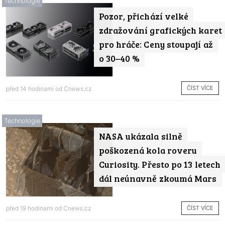
Technologie
Pozor, přichází velké
zdražování grafických karet
pro hráče: Ceny stoupají až
o 30–40 %
ČÍST VÍCE
před 14 hodinami od
Cnews.cz
Technologie
NASA ukázala silně
poškozená kola roveru
Curiosity. Přesto po 13 letech
dál neúnavně zkoumá Mars
ČÍST VÍCE
před 19 hodinami od
Cnews.cz