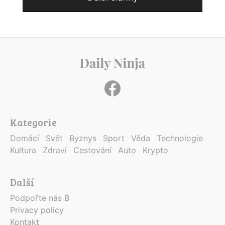
Kategorie
Domácí
Svět
Byznys
Sport
Věda
Technologie
Kultura
Zdraví
Cestování
Auto
Krypto
Další
Podpořte nás ₿
Privacy policy
Kontakt