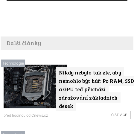
Další články
Technologie
Nikdy nebylo tak zle, aby
nemohlo být hůř: Po RAM, SSD
a GPU teď přichází
zdražování základních
desek
ČÍST VÍCE
před hodinou od
Cnews.cz