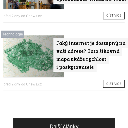
ČÍST VÍCE
před 2 dny od
Cnews.cz
Technologie
Jaký internet je dostupný na
vaší adrese? Tato šikovná
mapa ukáže rychlost
i poskytovatele
ČÍST VÍCE
před 2 dny od
Cnews.cz
Další články