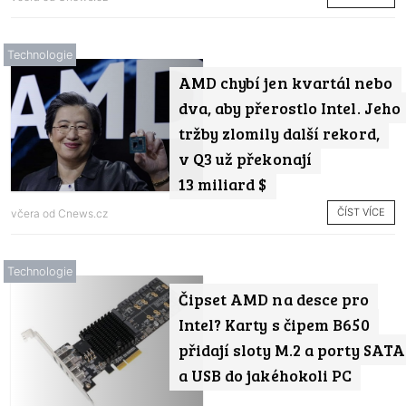
Technologie
AMD chybí jen kvartál nebo
dva, aby přerostlo Intel. Jeho
tržby zlomily další rekord,
v Q3 už překonají
13 miliard $
ČÍST VÍCE
včera od
Cnews.cz
Technologie
Čipset AMD na desce pro
Intel? Karty s čipem B650
přidají sloty M.2 a porty SATA
a USB do jakéhokoli PC