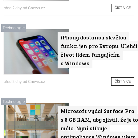
ČÍST VÍCE
před 2 dny od
Cnews.cz
Technologie
iPhony dostanou skvělou
funkci jen pro Evropu. Ulehčí
život lidem fungujícím
s Windows
ČÍST VÍCE
před 2 dny od
Cnews.cz
Technologie
Microsoft vydal Surface Pro
s 8 GB RAM, aby zjistil, že je t
málo. Nyní slibuje
optimalizace Windows všem