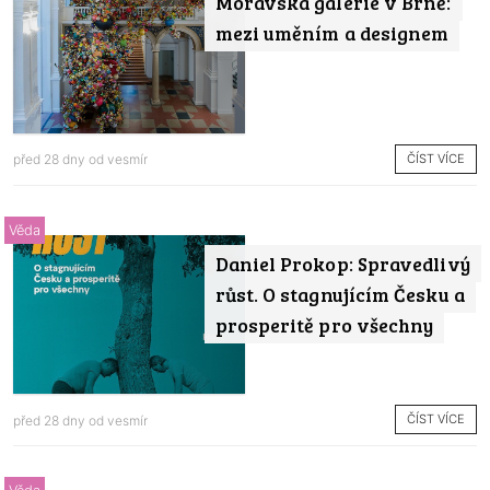
Moravská galerie v Brně:
mezi uměním a designem
ČÍST VÍCE
před 28 dny od
vesmír
Věda
Daniel Prokop: Spravedlivý
růst. O stagnujícím Česku a
prosperitě pro všechny
ČÍST VÍCE
před 28 dny od
vesmír