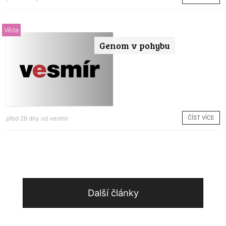
Věda
Genom v pohybu
ČÍST VÍCE
před 28 dny od
vesmír
Další články