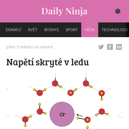
DOMÁCÍ
SVĚT
BYZNYS
SPORT
VĚDA
TECHNOLOGIE
před 3 měsíci od
vesmír
Napětí skryté v ledu