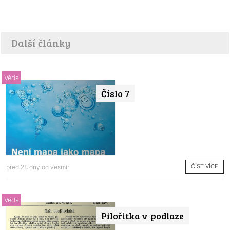
Další články
Věda
Číslo 7
ČÍST VÍCE
před 28 dny od
vesmír
Věda
Pilořitka v podlaze