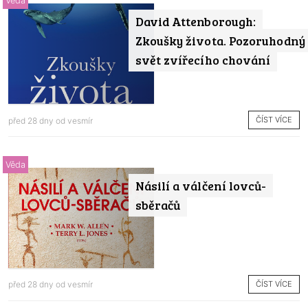
Věda
David Attenborough:
Zkoušky života. Pozoruhodný
svět zvířecího chování
ČÍST VÍCE
před 28 dny od
vesmír
Věda
Násilí a válčení lovců-
sběračů
ČÍST VÍCE
před 28 dny od
vesmír