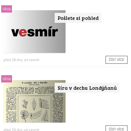
Věda
Pošlete si pohled
ČÍST VÍCE
před 28 dny od
vesmír
Věda
Síra v dechu Londýňanů
ČÍST VÍCE
před 28 dny od
vesmír