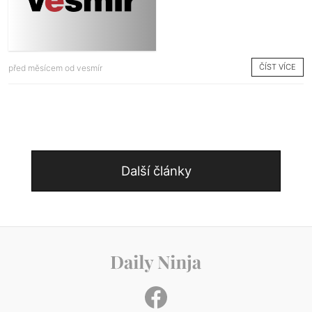
ČÍST VÍCE
před měsícem od
vesmír
Další články