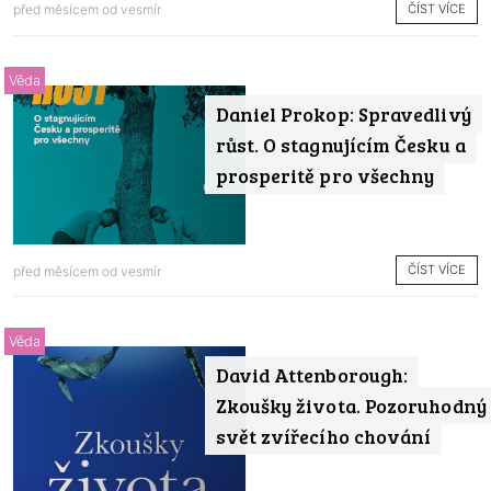
ČÍST VÍCE
před měsícem od
vesmír
Věda
Daniel Prokop: Spravedlivý
růst. O stagnujícím Česku a
prosperitě pro všechny
ČÍST VÍCE
před měsícem od
vesmír
Věda
David Attenborough:
Zkoušky života. Pozoruhodný
svět zvířecího chování