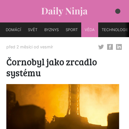
DOMÁCÍ
SVĚT
BYZNYS
SPORT
VĚDA
TECHNOLOGIE
před 2 měsíci od
vesmír
Čornobyl jako zrcadlo
systému