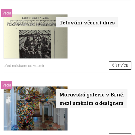
Věda
Tetování včera i dnes
ČÍST VÍCE
před měsícem od
vesmír
Věda
Moravská galerie v Brně:
mezi uměním a designem