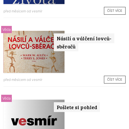
ČÍST VÍCE
před měsícem od
vesmír
Věda
Násilí a válčení lovců-
sběračů
ČÍST VÍCE
před měsícem od
vesmír
Věda
Pošlete si pohled