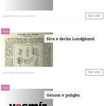
ČÍST VÍCE
před měsícem od
vesmír
Věda
Síra v dechu Londýňanů
ČÍST VÍCE
před měsícem od
vesmír
Věda
Genom v pohybu