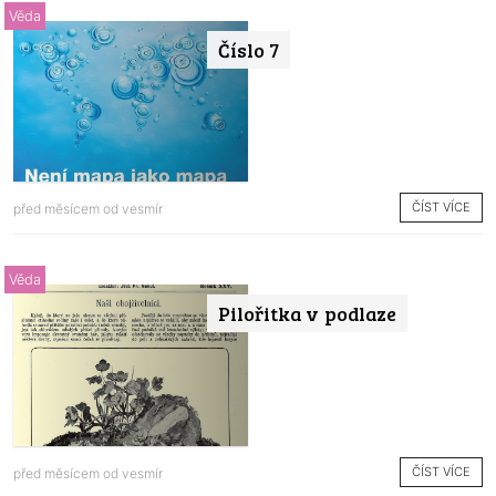
Věda
Číslo 7
ČÍST VÍCE
před měsícem od
vesmír
Věda
Pilořitka v podlaze
ČÍST VÍCE
před měsícem od
vesmír