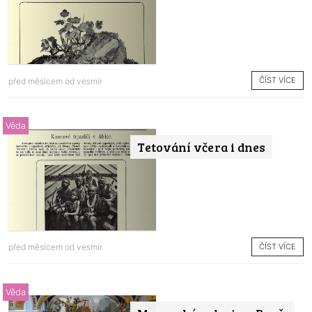
ČÍST VÍCE
před měsícem od
vesmír
Věda
Tetování včera i dnes
ČÍST VÍCE
před měsícem od
vesmír
Věda