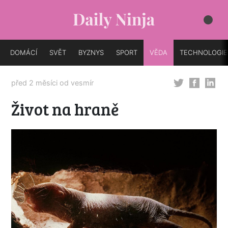
DOMÁCÍ
SVĚT
BYZNYS
SPORT
VĚDA
TECHNOLOGIE
před 2 měsíci od
vesmír
Život na hraně