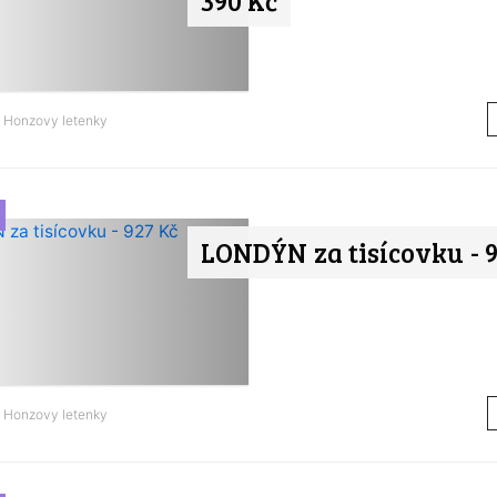
390 Kč
d
Honzovy letenky
LONDÝN za tisícovku - 9
d
Honzovy letenky