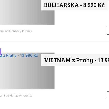
BULHARSKA - 8 990 Kč
nami od
Honzovy letenky
VIETNAM z Prahy - 13 9
nami od
Honzovy letenky