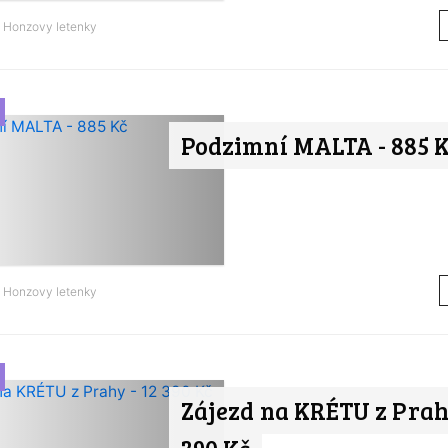
d
Honzovy letenky
Podzimní MALTA - 885 
d
Honzovy letenky
Zájezd na KRÉTU z Prahy