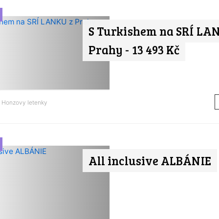
S Turkishem na SRÍ LA
Prahy - 13 493 Kč
d
Honzovy letenky
All inclusive ALBÁNIE