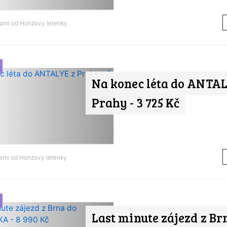
nami od
Honzovy letenky
Na konec léta do ANTAL
Prahy - 3 725 Kč
nami od
Honzovy letenky
Last minute zájezd z Br