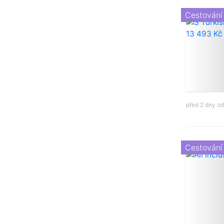
Cestování
před 2 dny o
Cestování