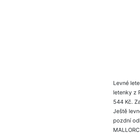
Levné lete
letenky z 
544 Kč. Z
Ještě levn
pozdní odl
MALLORCU 