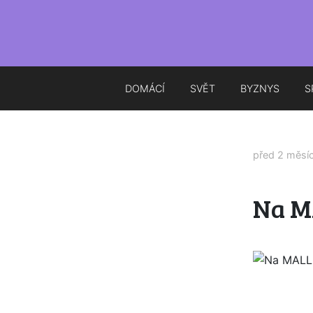
DOMÁCÍ
SVĚT
BYZNYS
S
před 2 měsí
Na M