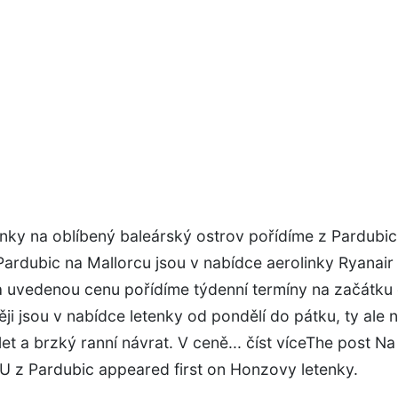
nky na oblíbený baleárský ostrov pořídíme z Pardubic
Pardubic na Mallorcu jsou v nabídce aerolinky Ryanair 
a uvedenou cenu pořídíme týdenní termíny na začátku 
ěji jsou v nabídce letenky od pondělí do pátku, ty ale n
et a brzký ranní návrat. V ceně... číst víceThe post Na
z Pardubic appeared first on Honzovy letenky.