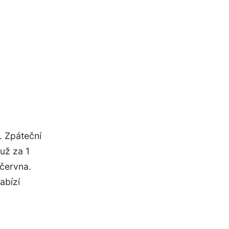
. Zpáteční
už za 1
června.
abízí