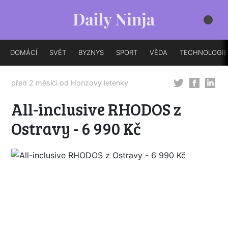
DOMÁCÍ
SVĚT
BYZNYS
SPORT
VĚDA
TECHNOLOGIE
před 2 měsíci od
Honzovy letenky
All-inclusive RHODOS z
Ostravy - 6 990 Kč