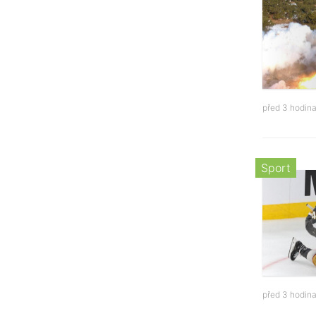
před 3 hodin
Sport
před 3 hodin