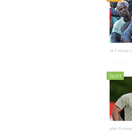
za 3 minuty 
Sport
před 15 minu