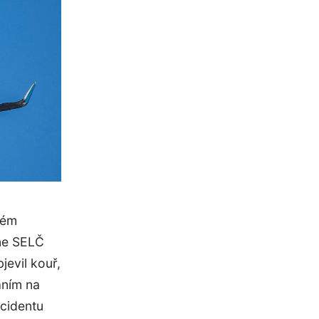
vém
dne SELČ
jevil kouř,
áním na
ncidentu