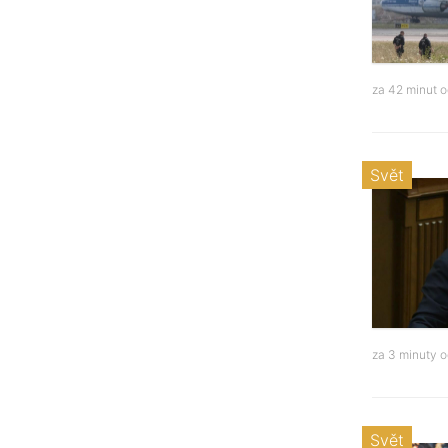
za 42 minut 
Svět
za 3 minuty 
Svět