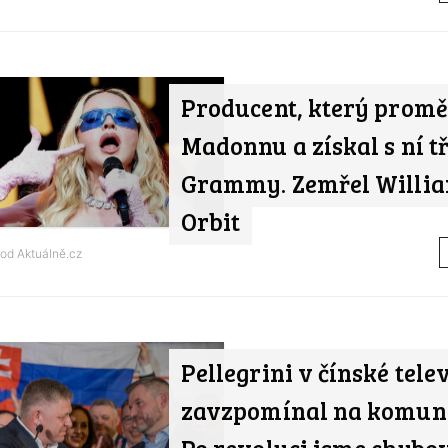
Producent, který promě
Madonnu a získal s ní tř
Grammy. Zemřel Willi
Orbit
 od
Aktuálně.cz
Pellegrini v čínské telev
zavzpomínal na komun