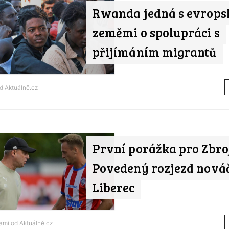
Rwanda jedná s evrop
zeměmi o spolupráci s
přijímáním migrantů
od
Aktuálně.cz
První porážka pro Zbro
Povedený rozjezd nováč
Liberec
tami od
Aktuálně.cz