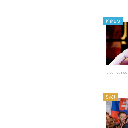
Kultura
před hodinou
Svět