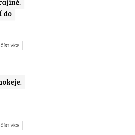
ajině.
í do
ČÍST VÍCE
okeje.
ČÍST VÍCE