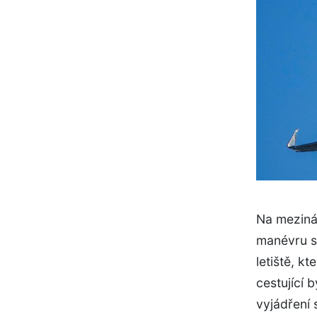
Na mezinár
manévru s
letiště, k
cestující 
vyjádření s