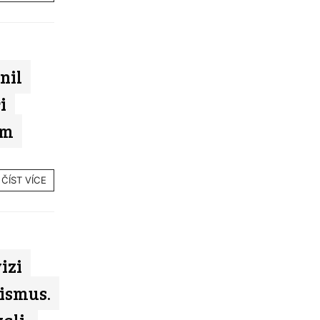
nil
i
am
ČÍST VÍCE
izi
ismus.