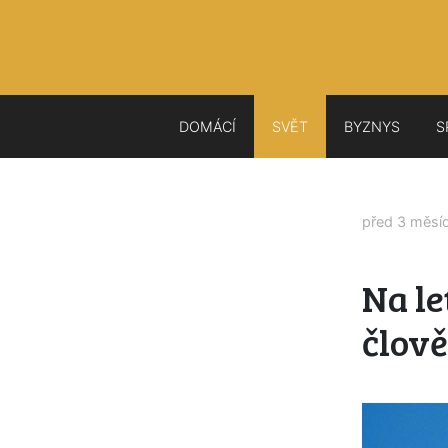
DOMÁCÍ
SVĚT
BYZNYS
S
před 3 měsí
Na le
člově