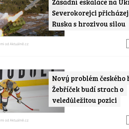
Zásadní eskalace na Ukr
Severokorejci přicházej
Ruska s hrozivou silou
ami od
Aktuálně.cz
Nový problém českého h
Žebříček budí strach o
veledůležitou pozici
ami od
Aktuálně.cz