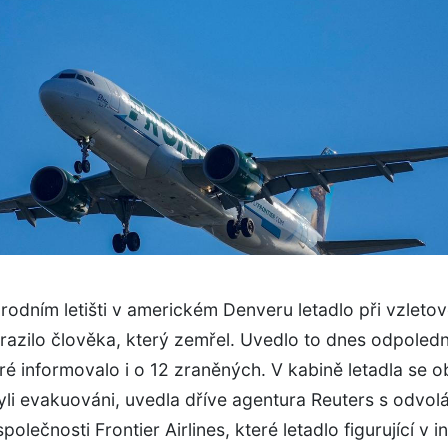
odním letišti v americkém Denveru letadlo při vzleto
razilo člověka, který zemřel. Uvedlo to dnes odpole
teré informovalo i o 12 zraněných. V kabině letadla se ob
byli evakuováni, uvedla dříve agentura Reuters s odvol
polečnosti Frontier Airlines, které letadlo figurující v i