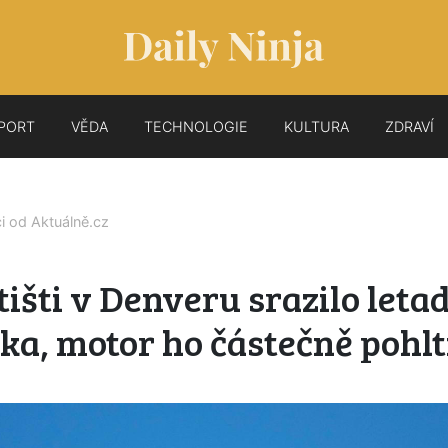
PORT
VĚDA
TECHNOLOGIE
KULTURA
ZDRAVÍ
ci od
Aktuálně.cz
tišti v Denveru srazilo leta
ka, motor ho částečně pohlt