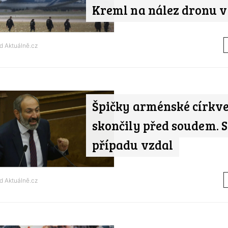
Kreml na nález dronu v
od
Aktuálně.cz
Špičky arménské církv
skončily před soudem. S
případu vzdal
od
Aktuálně.cz