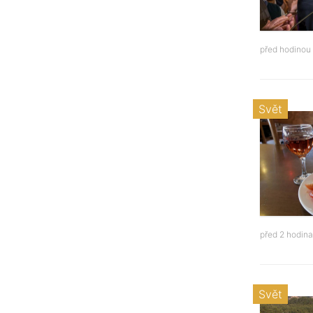
před hodinou
Svět
před 2 hodin
Svět