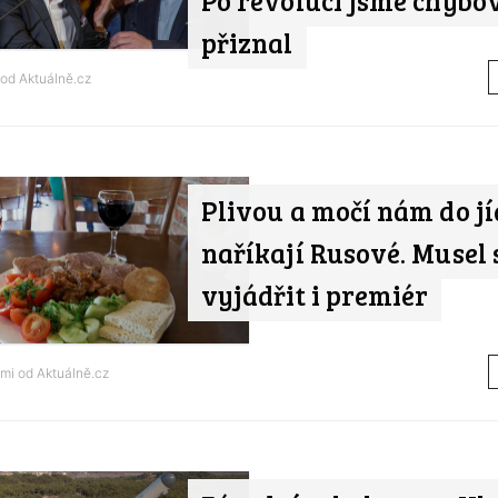
Po revoluci jsme chybov
přiznal
 od
Aktuálně.cz
Plivou a močí nám do jí
naříkají Rusové. Musel 
vyjádřit i premiér
ami od
Aktuálně.cz