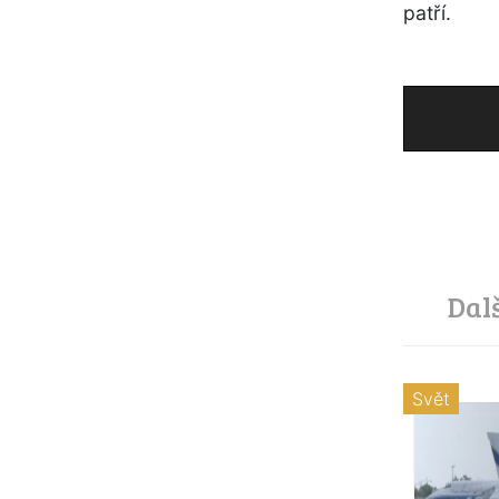
patří.
Dal
Svět