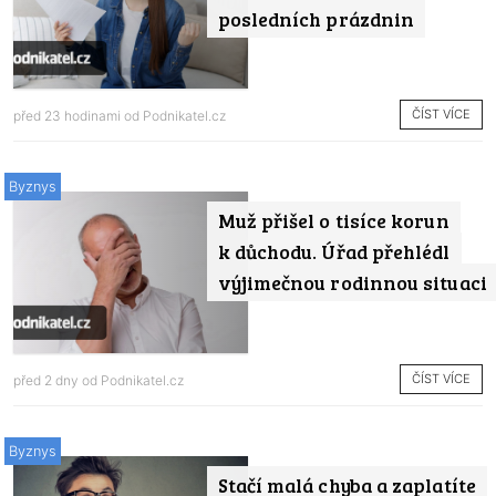
posledních prázdnin
ČÍST VÍCE
před 23 hodinami od
Podnikatel.cz
Byznys
Muž přišel o tisíce korun
k důchodu. Úřad přehlédl
výjimečnou rodinnou situaci
ČÍST VÍCE
před 2 dny od
Podnikatel.cz
Byznys
Stačí malá chyba a zaplatíte