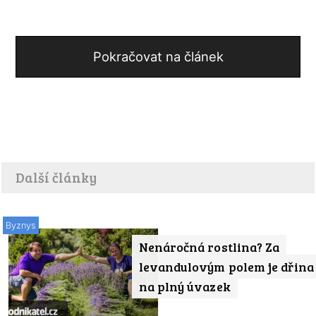
Pokračovat na článek
Další články
Byznys
Nenáročná rostlina? Za
levandulovým polem je dřina
na plný úvazek