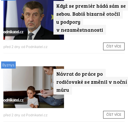
Když se premiér hádá sám se
sebou. Babiš bizarně otočil
u podpory
v nezaměstnanosti
ČÍST VÍCE
před 2 dny od
Podnikatel.cz
Byznys
Návrat do práce po
rodičovské se změnil v noční
můru
ČÍST VÍCE
před 2 dny od
Podnikatel.cz