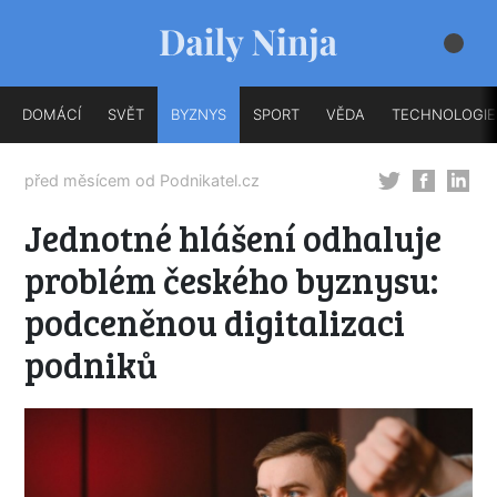
DOMÁCÍ
SVĚT
BYZNYS
SPORT
VĚDA
TECHNOLOGIE
před měsícem od
Podnikatel.cz
Jednotné hlášení odhaluje
problém českého byznysu:
podceněnou digitalizaci
podniků