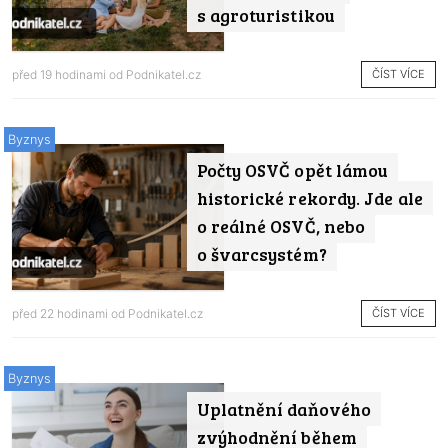
s agroturistikou
ČÍST VÍCE
před 19 hodinami od
Podnikatel.cz
Byznys
Počty OSVČ opět lámou
historické rekordy. Jde ale
o reálné OSVČ, nebo
o švarcsystém?
ČÍST VÍCE
před 22 hodinami od
Podnikatel.cz
Byznys
Uplatnění daňového
zvýhodnění během