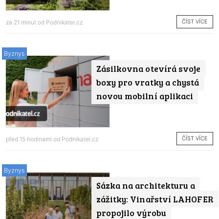
ČÍST VÍCE
za 21 minut od
Podnikatel.cz
Byznys
Zásilkovna otevírá svoje
boxy pro vratky a chystá
novou mobilní aplikaci
ČÍST VÍCE
před 15 hodinami od
Podnikatel.cz
Byznys
Sázka na architekturu a
zážitky: Vinařství LAHOFER
propojilo výrobu