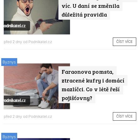
víc. U daní se změnila
důležitá pravidla
ČÍST VÍCE
před 2 dny od
Podnikatel.cz
Byznys
Faraonova pomsta,
ztracené kufry i domácí
mazlíčci. Co v létě řeší
pojišťovny?
ČÍST VÍCE
před 2 dny od
Podnikatel.cz
Byznys