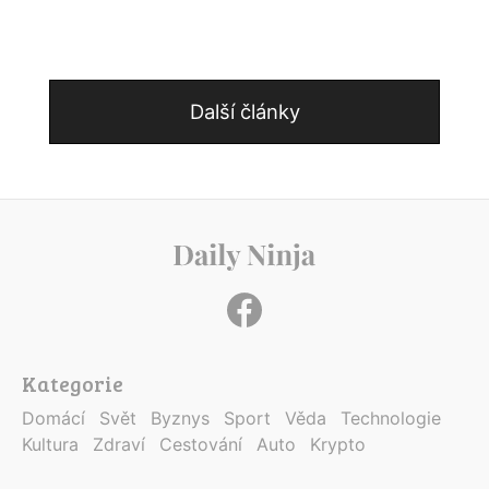
Další články
Kategorie
Domácí
Svět
Byznys
Sport
Věda
Technologie
Kultura
Zdraví
Cestování
Auto
Krypto