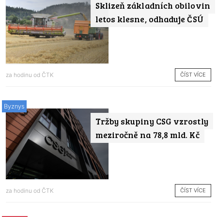
Sklizeň základních obilovin
letos klesne, odhaduje ČSÚ
ČÍST VÍCE
za hodinu od
ČTK
Byznys
Tržby skupiny CSG vzrostly
meziročně na 78,8 mld. Kč
ČÍST VÍCE
za hodinu od
ČTK