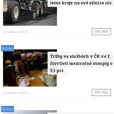
letos kraje na své silnice nic
ČÍST VÍCE
za hodinu od
ČTK
Byznys
Tržby ve službách v ČR ve 2.
čtvrtletí meziročně stouply o
3,1 pct
ČÍST VÍCE
za hodinu od
ČTK
Byznys