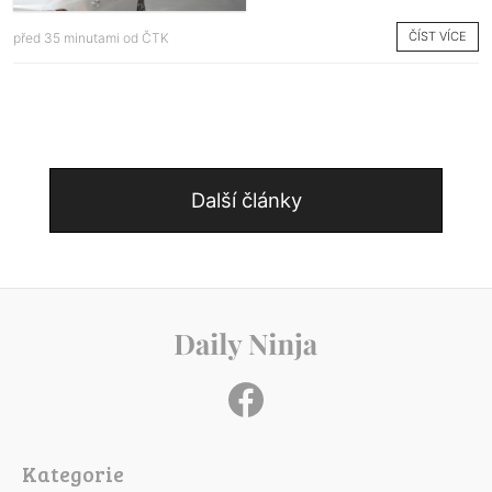
ČÍST VÍCE
před 35 minutami od
ČTK
Další články
Kategorie