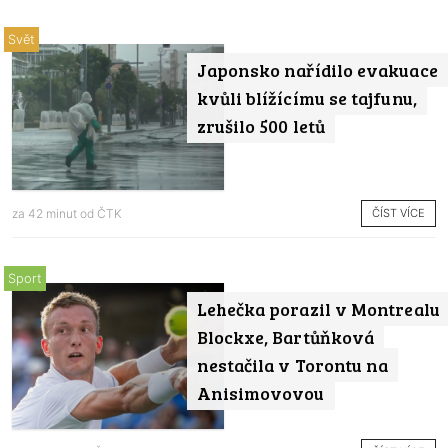
Svět
Japonsko nařídilo evakuace
kvůli blížícímu se tajfunu,
zrušilo 500 letů
ČÍST VÍCE
za 42 minut od
ČTK
Sport
Lehečka porazil v Montrealu
Blockxe, Bartůňková
nestačila v Torontu na
Anisimovovou