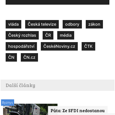
vláda
Česká televize
odbory
zákon
Český rozhlas
ČR
média
hospodářství
ČeskéNoviny.cz
ČTK
ČN
ČN.cz
Další články
Byznys
Půta: Ze SFDI nedostanou