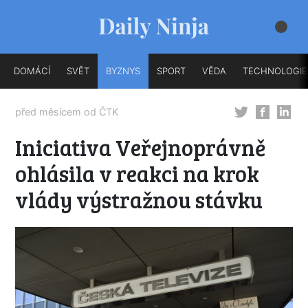
DOMÁCÍ
SVĚT
BYZNYS
SPORT
VĚDA
TECHNOLOGIE
před měsícem od
ČTK
Iniciativa Veřejnoprávně
ohlásila v reakci na krok
vlády výstražnou stávku