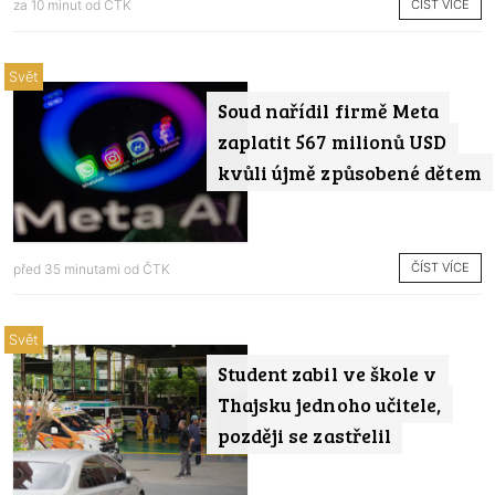
ČÍST VÍCE
za 10 minut od
ČTK
Svět
Soud nařídil firmě Meta
zaplatit 567 milionů USD
kvůli újmě způsobené dětem
ČÍST VÍCE
před 35 minutami od
ČTK
Svět
Student zabil ve škole v
Thajsku jednoho učitele,
později se zastřelil