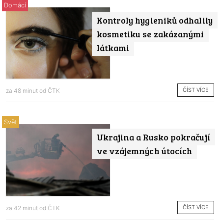
Domácí
Kontroly hygieniků odhalily
kosmetiku se zakázanými
látkami
ČÍST VÍCE
za 48 minut od
ČTK
Svět
Ukrajina a Rusko pokračují
ve vzájemných útocích
ČÍST VÍCE
za 42 minut od
ČTK