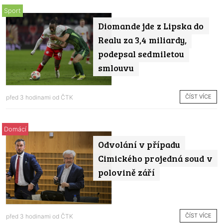
Sport
Diomande jde z Lipska do
Realu za 3,4 miliardy,
podepsal sedmiletou
smlouvu
ČÍST VÍCE
před 3 hodinami od
ČTK
Domácí
Odvolání v případu
Cimického projedná soud v
polovině září
ČÍST VÍCE
před 3 hodinami od
ČTK