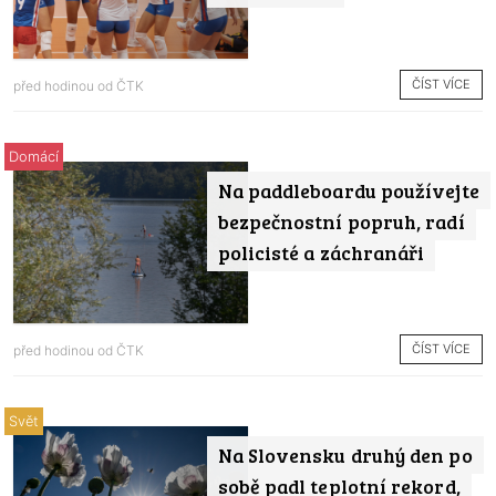
ČÍST VÍCE
před hodinou od
ČTK
Domácí
Na paddleboardu používejte
bezpečnostní popruh, radí
policisté a záchranáři
ČÍST VÍCE
před hodinou od
ČTK
Svět
Na Slovensku druhý den po
sobě padl teplotní rekord,