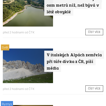
osm metrů níž, než bývá v
létě obvyklé
ČÍST VÍCE
před 2 hodinami od
ČTK
Svět
V italských Alpách zemřela
při túře dívka z ČR, píší
média
ČÍST VÍCE
před 2 hodinami od
ČTK
Byznys