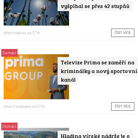
vyšplhal se přes 42 stupňů
ČÍST VÍCE
před hodinou od
ČTK
Domácí
Televize Prima se zaměří na
kriminálky a nový sportovní
kanál
ČÍST VÍCE
před 2 hodinami od
ČTK
Domácí
Hladina vírské nádrže je o