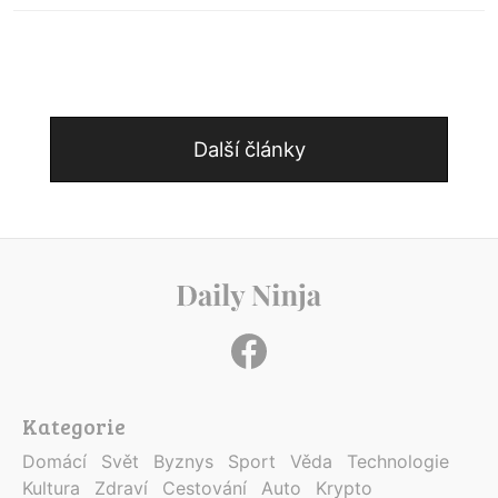
Další články
Kategorie
Domácí
Svět
Byznys
Sport
Věda
Technologie
Kultura
Zdraví
Cestování
Auto
Krypto