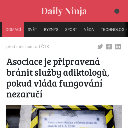
DOMÁCÍ
SVĚT
BYZNYS
SPORT
VĚDA
TECHNOLOGIE
před měsícem od
ČTK
Asociace je připravená
bránit služby adiktologů,
pokud vláda fungování
nezaručí