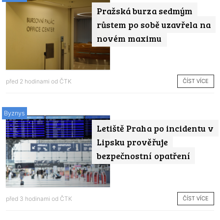
Pražská burza sedmým
růstem po sobě uzavřela na
novém maximu
ČÍST VÍCE
před 2 hodinami od
ČTK
Byznys
Letiště Praha po incidentu v
Lipsku prověřuje
bezpečnostní opatření
ČÍST VÍCE
před 3 hodinami od
ČTK