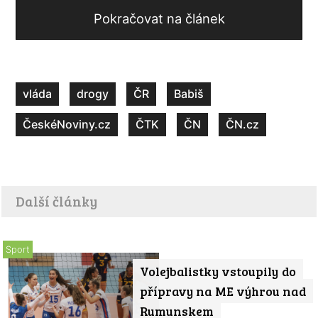
Pokračovat na článek
vláda
drogy
ČR
Babiš
ČeskéNoviny.cz
ČTK
ČN
ČN.cz
Další články
Sport
Volejbalistky vstoupily do
přípravy na ME výhrou nad
Rumunskem