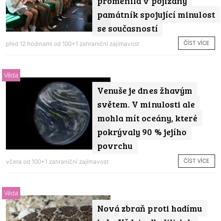
proměnila v pojízdný
památník spojující minulost
se současností
ČÍST VÍCE
před 12 hodinami od
100+1 zahraniční zajímavost
Věda
Venuše je dnes žhavým
světem. V minulosti ale
mohla mít oceány, které
pokrývaly 90 % jejího
povrchu
ČÍST VÍCE
včera od
100+1 zahraniční zajímavost
Věda
Nová zbraň proti hadímu