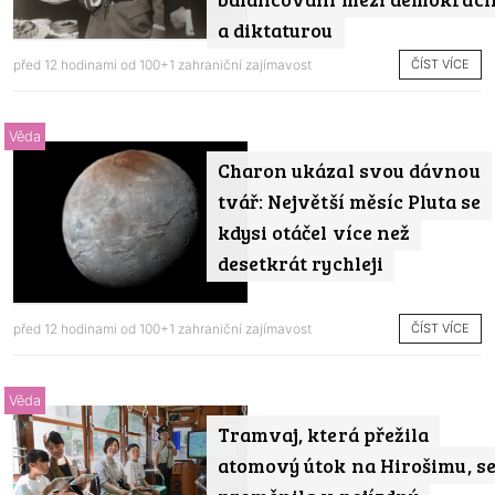
a diktaturou
ČÍST VÍCE
před 12 hodinami od
100+1 zahraniční zajímavost
Věda
Charon ukázal svou dávnou
tvář: Největší měsíc Pluta se
kdysi otáčel více než
desetkrát rychleji
ČÍST VÍCE
před 12 hodinami od
100+1 zahraniční zajímavost
Věda
Tramvaj, která přežila
atomový útok na Hirošimu, s