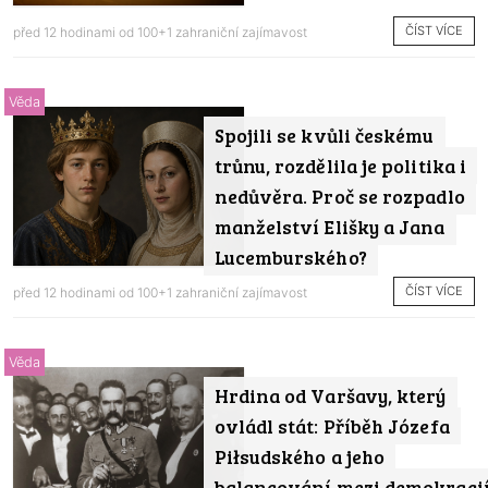
ČÍST VÍCE
před 12 hodinami od
100+1 zahraniční zajímavost
Věda
Spojili se kvůli českému
trůnu, rozdělila je politika i
nedůvěra. Proč se rozpadlo
manželství Elišky a Jana
Lucemburského?
ČÍST VÍCE
před 12 hodinami od
100+1 zahraniční zajímavost
Věda
Hrdina od Varšavy, který
ovládl stát: Příběh Józefa
Piłsudského a jeho
balancování mezi demokraci