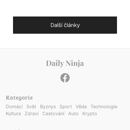
Další články
Kategorie
Domácí
Svět
Byznys
Sport
Věda
Technologie
Kultura
Zdraví
Cestování
Auto
Krypto