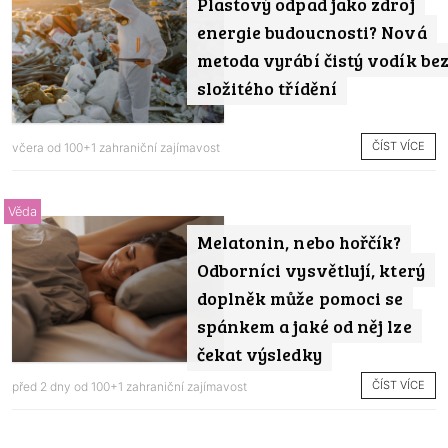
Plastový odpad jako zdroj
energie budoucnosti? Nová
metoda vyrábí čistý vodík be
složitého třídění
ČÍST VÍCE
včera od
100+1 zahraniční zajímavost
Věda
Melatonin, nebo hořčík?
Odborníci vysvětlují, který
doplněk může pomoci se
spánkem a jaké od něj lze
čekat výsledky
ČÍST VÍCE
před 2 dny od
100+1 zahraniční zajímavost