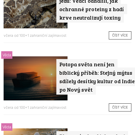
jedu: Vědci odhalili, jak
ochranné proteiny z hadí
krve neutralizují toxiny
ČÍST VÍCE
včera od
100+1 zahraniční zajímavost
Věda
Potopa světa není jen
biblický příběh: Stejný mýtus
sdílely desítky kultur od Indie
po Nový svět
ČÍST VÍCE
včera od
100+1 zahraniční zajímavost
Věda