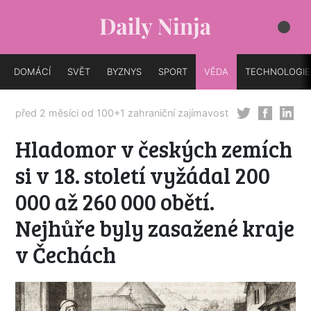
DOMÁCÍ
SVĚT
BYZNYS
SPORT
VĚDA
TECHNOLOGIE
před 2 měsíci od
100+1 zahraniční zajímavost
Hladomor v českých zemích
si v 18. století vyžádal 200
000 až 260 000 obětí.
Nejhůře byly zasažené kraje
v Čechách