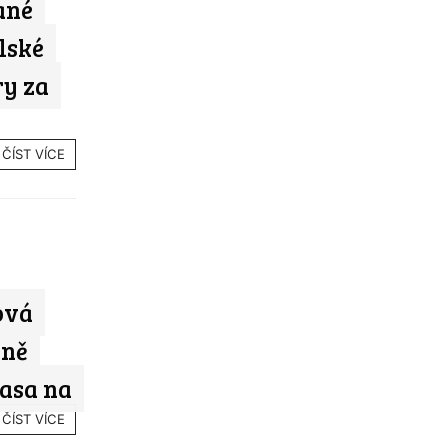
ané
alské
y za
ČÍST VÍCE
ová
zně
asa na
ČÍST VÍCE