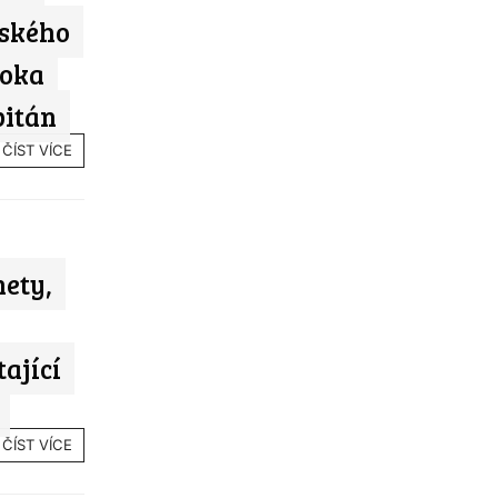
tského
ooka
pitán
ČÍST VÍCE
nety,
ající
ČÍST VÍCE