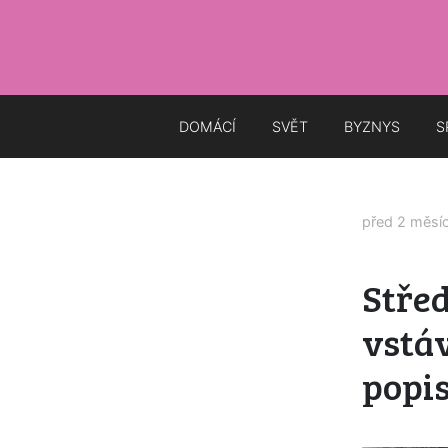
DOMÁCÍ
SVĚT
BYZNYS
S
před 2 měsí
Střed
vstáv
popi