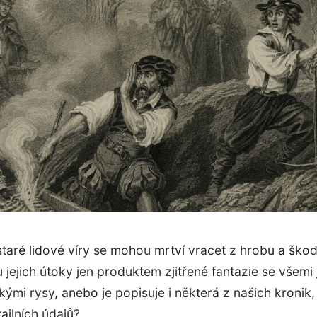
taré lidové víry se mohou mrtví vracet z hrobu a ško
u jejich útoky jen produktem zjitřené fantazie se všemi 
ými rysy, anebo je popisuje i některá z našich kronik,
ailních údajů?