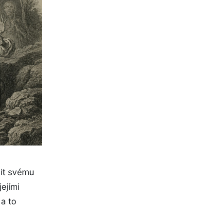
dit svému
jejími
 a to