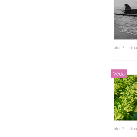
před 7 hodin
Věda
před 7 hodin