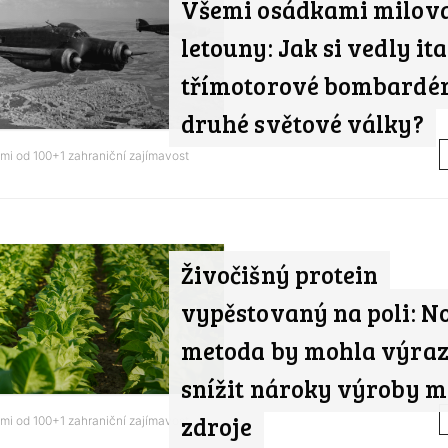
Všemi osádkami milov
letouny: Jak si vedly it
třímotorové bombardér
druhé světové války?
ami od
100+1 zahraniční zajímavost
Živočišný protein
vypěstovaný na poli: N
metoda by mohla výra
snížit nároky výroby m
zdroje
ami od
100+1 zahraniční zajímavost