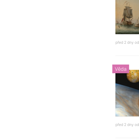
před 2 dny o
Věda
před 2 dny o