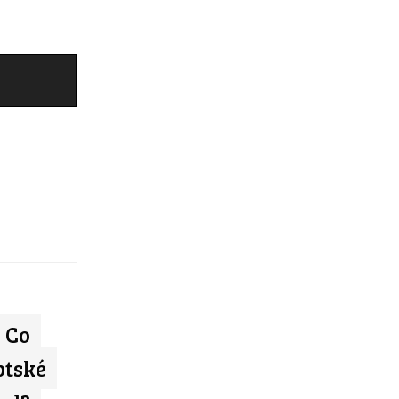
 Co
ptské