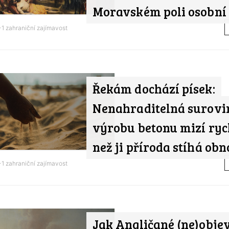
Moravském poli osobní
1 zahraniční zajímavost
Řekám dochází písek:
Nenahraditelná surovi
výrobu betonu mizí rych
než ji příroda stíhá ob
1 zahraniční zajímavost
Jak Angličané (ne)objev