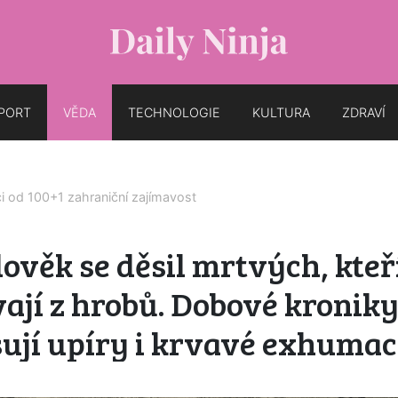
PORT
VĚDA
TECHNOLOGIE
KULTURA
ZDRAVÍ
ci od
100+1 zahraniční zajímavost
ověk se děsil mrtvých, kteř
ají z hrobů. Dobové kronik
sují upíry i krvavé exhumac