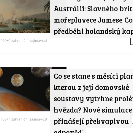
Austrálii: Slavného bri
mořeplavece Jamese C
předběhl holandský ka
d
100+1 zahraniční zajímavost
Co se stane s měsíci pla
kterou z její domovské
soustavy vytrhne prolét
hvězda? Nové simulace
přinášejí překvapivou
d
100+1 zahraniční zajímavost
odpověď