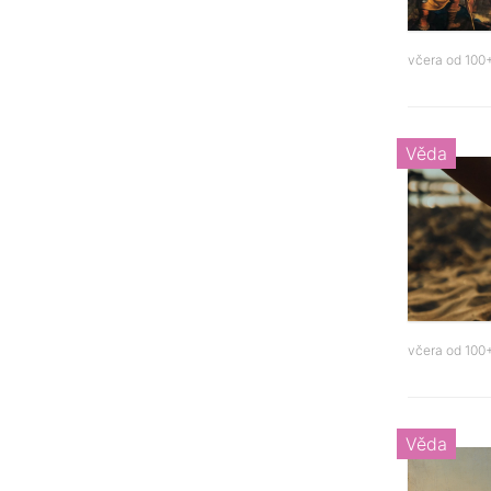
včera od
100+
Věda
včera od
100+
Věda