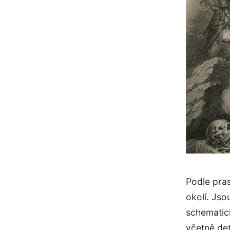
Podle pras
okolí. Jso
schematick
včetně det