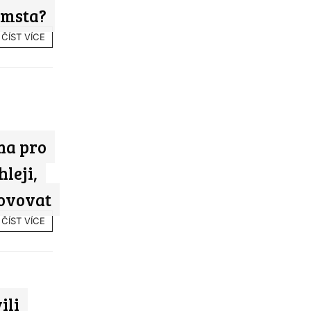
 msta?
ČÍST VÍCE
na pro
leji,
novovat
ČÍST VÍCE
ili