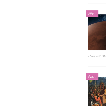
Věda
včera od
100+
Věda