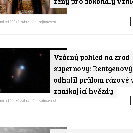
ženy pro dokonalý vzhl
ami od
100+1 zahraniční zajímavost
Vzácný pohled na zrod
supernovy: Rentgenový
odhalil průlom rázové 
zanikající hvězdy
ami od
100+1 zahraniční zajímavost