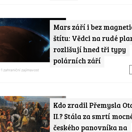
Mars září i bez magnet
štítu: Vědci na rudé pla
rozlišují hned tři typy
polárních září
1 zahraniční zajímavost
Kdo zradil Přemysla O
II.? Stála za smrtí mocn
českého panovníka na