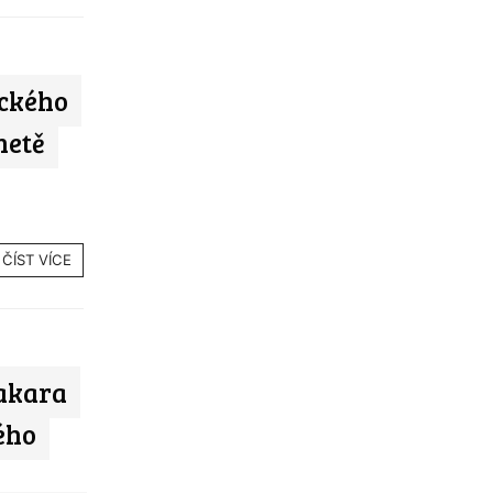
ického
netě
ČÍST VÍCE
takara
ého