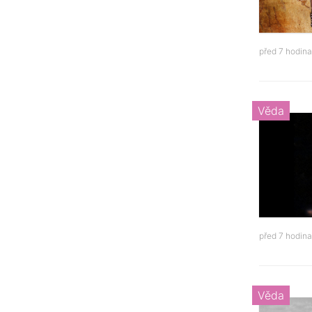
před 7 hodin
Věda
před 7 hodin
Věda