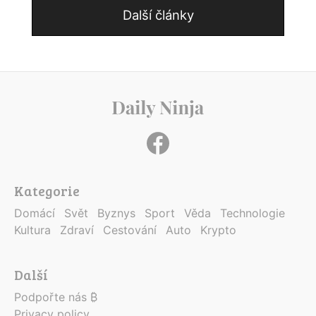
Další články
Kategorie
Domácí
Svět
Byznys
Sport
Věda
Technologie
Kultura
Zdraví
Cestování
Auto
Krypto
Další
Podpořte nás ₿
Privacy policy