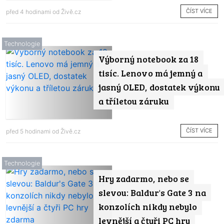
ČÍST VÍCE
před 4 hodinami od
Živě.cz
Technologie
Výborný notebook za 18
tisíc. Lenovo má jemný a
jasný OLED, dostatek výkonu
a tříletou záruku
ČÍST VÍCE
před 5 hodinami od
Živě.cz
Technologie
Hry zadarmo, nebo se
slevou: Baldur's Gate 3 na
konzolích nikdy nebylo
levnější a čtyři PC hry