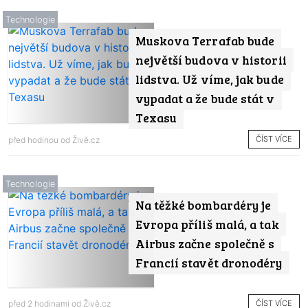
Technologie
Muskova Terrafab bude
největší budova v historii
lidstva. Už víme, jak bude
vypadat a že bude stát v
Texasu
ČÍST VÍCE
před hodinou od
Živě.cz
Technologie
Na těžké bombardéry je
Evropa příliš malá, a tak
Airbus začne společně s
Francií stavět dronodéry
ČÍST VÍCE
před 2 hodinami od
Živě.cz