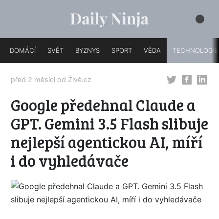
DOMÁCÍ
SVĚT
BYZNYS
SPORT
VĚDA
TECHNOLOGIE
před 2 měsíci od
Živě.cz
Google předehnal Claude a
GPT. Gemini 3.5 Flash slibuje
nejlepší agentickou AI, míří
i do vyhledávače