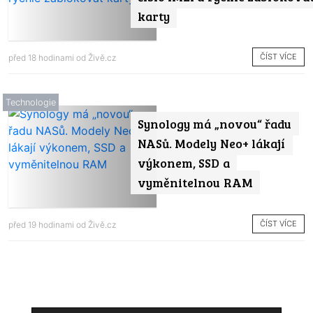
karty
ČÍST VÍCE
před 18 hodinami od
Živě.cz
Technologie
Synology má „novou“ řadu
NASů. Modely Neo+ lákají
výkonem, SSD a
vyměnitelnou RAM
ČÍST VÍCE
před 19 hodinami od
Živě.cz