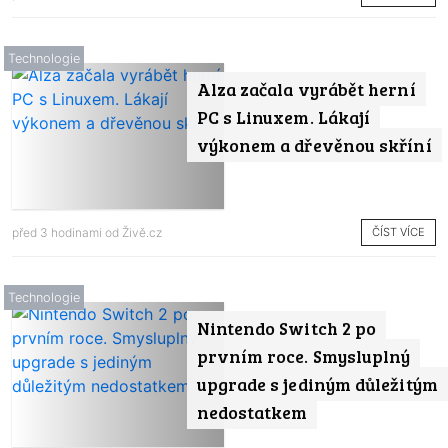
Technologie
Alza začala vyrábět herní
PC s Linuxem. Lákají
výkonem a dřevěnou skříní
ČÍST VÍCE
před 3 hodinami od
Živě.cz
Technologie
Nintendo Switch 2 po
prvním roce. Smysluplný
upgrade s jediným důležitým
nedostatkem