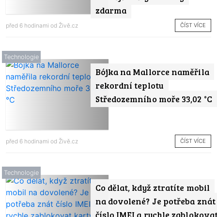
zdarma
ČÍST VÍCE
před 6 hodinami od
Živě.cz
Technologie
Bójka na Mallorce naměřila
rekordní teplotu
Středozemního moře 33,02 °C
ČÍST VÍCE
před 6 hodinami od
Živě.cz
Technologie
Co dělat, když ztratíte mobil
na dovolené? Je potřeba znát
číslo IMEI a rychle zablokova