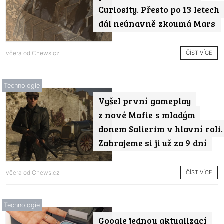
Curiosity. Přesto po 13 letech
dál neúnavně zkoumá Mars
ČÍST VÍCE
včera od
Cnews.cz
Technologie
Vyšel první gameplay
z nové Mafie s mladým
donem Salierim v hlavní roli.
Zahrajeme si ji už za 9 dní
ČÍST VÍCE
včera od
Cnews.cz
Technologie
Google jednou aktualizací