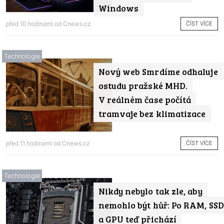
Windows
ČÍST VÍCE
před 10 hodinami od
Cnews.cz
Technologie
Nový web Smrdíme odhaluje
ostudu pražské MHD.
V reálném čase počítá
tramvaje bez klimatizace
ČÍST VÍCE
před 11 hodinami od
Cnews.cz
Technologie
Nikdy nebylo tak zle, aby
nemohlo být hůř: Po RAM, SSD
a GPU teď přichází