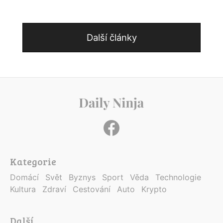
Další články
Kategorie
Domácí
Svět
Byznys
Sport
Věda
Technologie
Kultura
Zdraví
Cestování
Auto
Krypto
Další