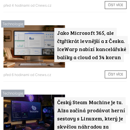
ČÍST VÍCE
před 4 hodinami od
Cnews.cz
Technologie
Jako Microsoft 365, ale
čtyřikrát levnější a z Česka.
IceWarp nabízí kancelářské
balíky a cloud od 34 korun
ČÍST VÍCE
před 6 hodinami od
Cnews.cz
Technologie
Český Steam Machine je tu.
Alza začíná prodávat herní
sestavy s Linuxem, který je
skvělou náhradou za