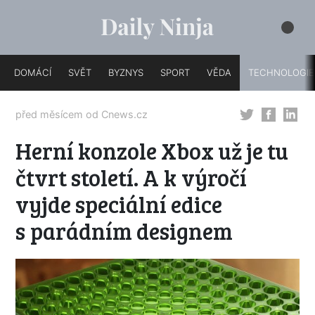
DOMÁCÍ
SVĚT
BYZNYS
SPORT
VĚDA
TECHNOLOGIE
před měsícem od
Cnews.cz
Herní konzole Xbox už je tu
čtvrt století. A k výročí
vyjde speciální edice
s parádním designem