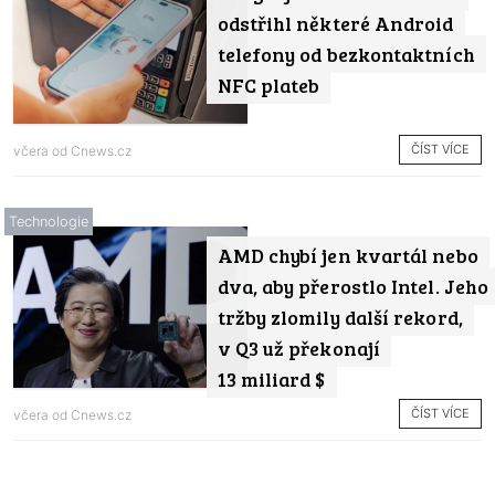
odstřihl některé Android
telefony od bezkontaktních
NFC plateb
ČÍST VÍCE
včera od
Cnews.cz
Technologie
AMD chybí jen kvartál nebo
dva, aby přerostlo Intel. Jeho
tržby zlomily další rekord,
v Q3 už překonají
13 miliard $
ČÍST VÍCE
včera od
Cnews.cz