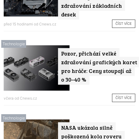
zdražování základních
desek
ČÍST VÍCE
před 15 hodinami od
Cnews.cz
Technologie
Pozor, přichází velké
zdražování grafických karet
pro hráče: Ceny stoupají až
o 30–40 %
ČÍST VÍCE
včera od
Cnews.cz
Technologie
NASA ukázala silně
poškozená kola roveru