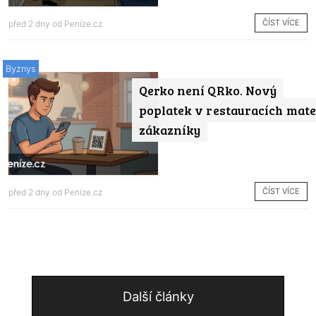
ČÍST VÍCE
před 2 dny od
Peníze.cz
Byznys
Qerko není QRko. Nový
poplatek v restauracích mate
zákazníky
ČÍST VÍCE
před 2 dny od
Peníze.cz
Další články