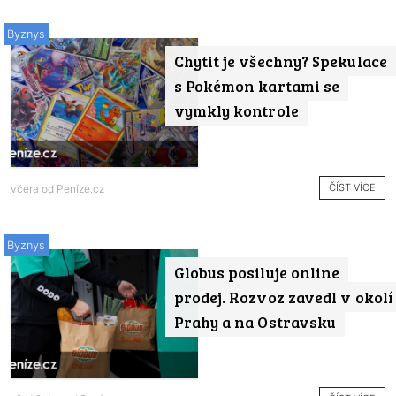
Byznys
Chytit je všechny? Spekulace
s Pokémon kartami se
vymkly kontrole
ČÍST VÍCE
včera od
Peníze.cz
Byznys
Globus posiluje online
prodej. Rozvoz zavedl v okolí
Prahy a na Ostravsku