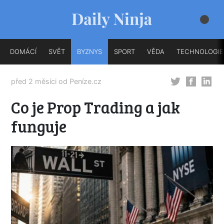
DOMÁCÍ
SVĚT
BYZNYS
SPORT
VĚDA
TECHNOLOGIE
před 2 měsíci od
Peníze.cz
Co je Prop Trading a jak
funguje