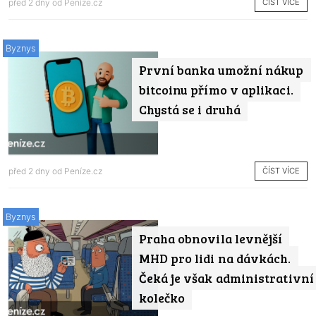
ČÍST VÍCE
před 2 dny od
Peníze.cz
Byznys
První banka umožní nákup
bitcoinu přímo v aplikaci.
Chystá se i druhá
ČÍST VÍCE
před 2 dny od
Peníze.cz
Byznys
Praha obnovila levnější
MHD pro lidi na dávkách.
Čeká je však administrativní
kolečko