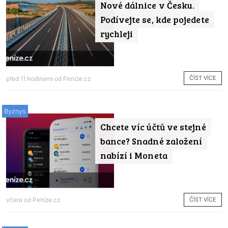
Nové dálnice v Česku.
Podívejte se, kde pojedete
rychleji
ČÍST VÍCE
před 11 hodinami od
Peníze.cz
Byznys
Chcete víc účtů ve stejné
bance? Snadné založení
nabízí i Moneta
ČÍST VÍCE
včera od
Peníze.cz