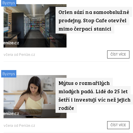
Byznys
Orlen sází na samoobslužné
prodejny. Stop Cafe otevřel
mimo čerpací stanici
ČÍST VÍCE
včera od
Peníze.cz
Byznys
Mýtus o rozmařilých
mladých padá. Lidé do 25 let
šetří i investují víc než jejich
rodiče
ČÍST VÍCE
včera od
Peníze.cz