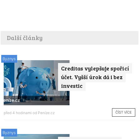
Další články
Byznys
Creditas vylepšuje spořicí
účet. Vyšší úrok dá i bez
investic
ČÍST VÍCE
před 4 hodinami od
Peníze.cz
Byznys