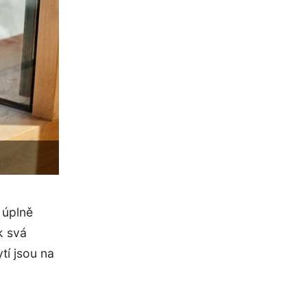
 úplně
k svá
tí jsou na