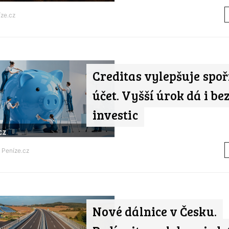
ze.cz
Creditas vylepšuje spoř
účet. Vyšší úrok dá i be
investic
d
Peníze.cz
Nové dálnice v Česku.