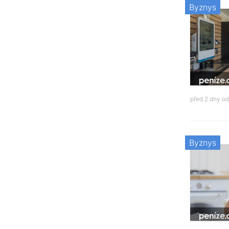
Byznys
před 2 dny o
Byznys