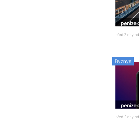
před 2 dny o
Byznys
před 2 dny o