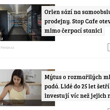
Orlen sází na samoobsl
prodejny. Stop Cafe ote
mimo čerpací stanici
d
Peníze.cz
Mýtus o rozmařilých m
padá. Lidé do 25 let šetří
investují víc než jejich 