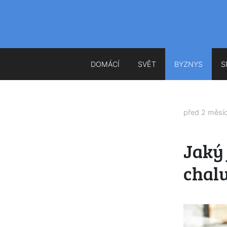
DOMÁCÍ
SVĚT
BYZNYS
S
před 2 měsí
Jaký 
chalu