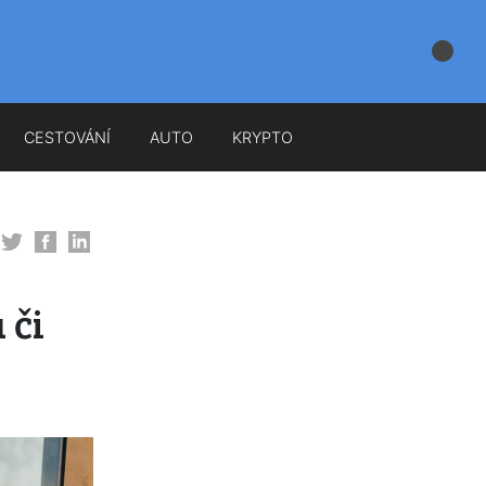
CESTOVÁNÍ
AUTO
KRYPTO
 či