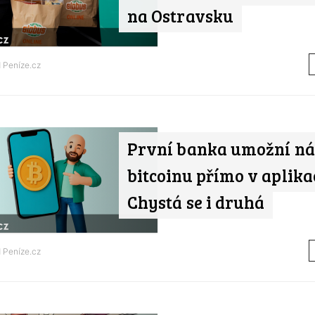
na Ostravsku
d
Peníze.cz
První banka umožní n
bitcoinu přímo v aplikac
Chystá se i druhá
d
Peníze.cz