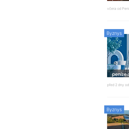
včera od
Pení
Byznys
před 2 dny o
Byznys