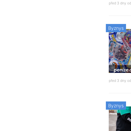
před 3 dny o
Byznys
před 3 dny o
Byznys