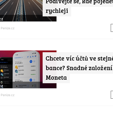
Podívejte se, kde pojede
rychleji
d
Peníze.cz
Chcete víc účtů ve stejn
bance? Snadné založení 
Moneta
d
Peníze.cz