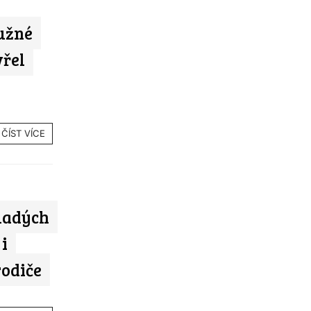
užné
vřel
ČÍST VÍCE
ladých
 i
rodiče