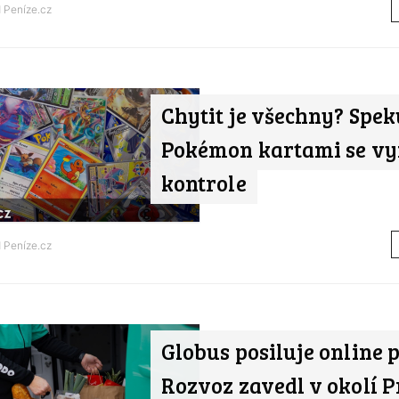
d
Peníze.cz
Chytit je všechny? Spek
Pokémon kartami se v
kontrole
d
Peníze.cz
Globus posiluje online p
Rozvoz zavedl v okolí 