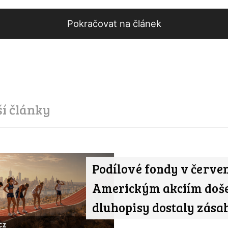
Pokračovat na článek
ší články
Podílové fondy v červen
Americkým akciím doše
dluhopisy dostaly zása