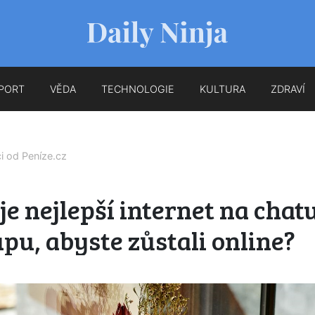
PORT
VĚDA
TECHNOLOGIE
KULTURA
ZDRAVÍ
ci od
Peníze.cz
je nejlepší internet na chatu
pu, abyste zůstali online?