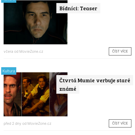
Bídníci: Teaser
ČÍST VÍCE
včera od
MovieZone.cz
Kultura
Čtvrtá Mumie verbuje staré
známé
ČÍST VÍCE
před 2 dny od
MovieZone.cz