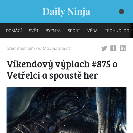
DOMÁCÍ
SVĚT
BYZNYS
SPORT
VĚDA
TECHNOLOGIE
před měsícem od
MovieZone.cz
Víkendový výplach #875 o
Vetřelci a spoustě her