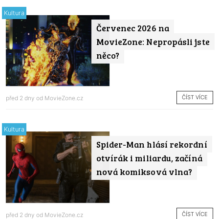
Kultura
Červenec 2026 na
MovieZone: Nepropásli jste
něco?
ČÍST VÍCE
před 2 dny od
MovieZone.cz
Kultura
Spider-Man hlásí rekordní
otvírák i miliardu, začíná
nová komiksová vlna?
ČÍST VÍCE
před 2 dny od
MovieZone.cz