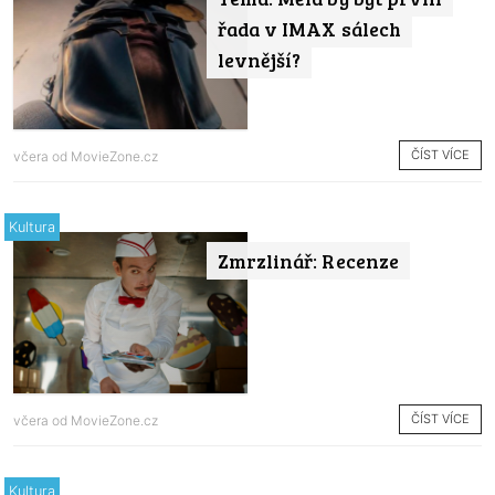
řada v IMAX sálech
levnější?
ČÍST VÍCE
včera od
MovieZone.cz
Kultura
Zmrzlinář: Recenze
ČÍST VÍCE
včera od
MovieZone.cz
Kultura