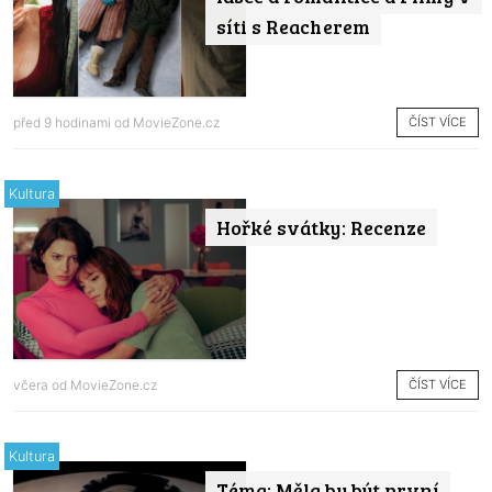
síti s Reacherem
ČÍST VÍCE
před 9 hodinami od
MovieZone.cz
Kultura
Hořké svátky: Recenze
ČÍST VÍCE
včera od
MovieZone.cz
Kultura
Téma: Měla by být první