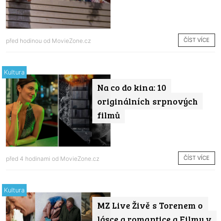
ČÍST VÍCE
před hodinou od
MovieZone.cz
Kultura
Na co do kina: 10
originálních srpnových
filmů
ČÍST VÍCE
před 4 hodinami od
MovieZone.cz
Kultura
MZ Live Živě s Torenem o
lásce a romantice a Filmy v