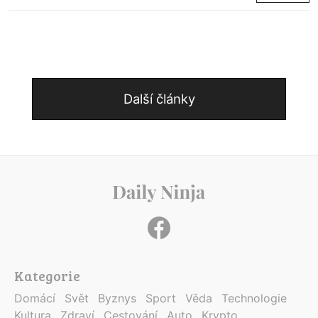
Další články
Kategorie
Domácí
Svět
Byznys
Sport
Věda
Technologie
Kultura
Zdraví
Cestování
Auto
Krypto