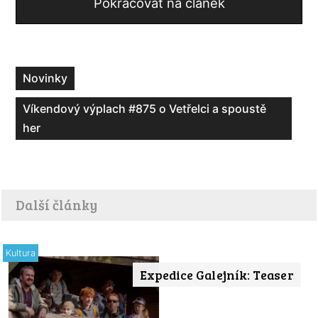
Pokračovat na článek
Novinky
Víkendový výplach #875 o Vetřelci a spoustě
her
Další články
Kultura
Expedice Galejník: Teaser