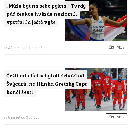
„Můžu být na sebe pyšná.“ Tvrdý
pád českou hvězdu nezlomil,
vystřelila ještě výše
ČÍST VÍCE
za 47 minut od
Aktuálně.cz
Čeští mladíci schytali debakl od
Švýcarů, na Hlinka Gretzky Cupu
končí šestí
ČÍST VÍCE
za 9 minut od
Sport.cz