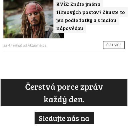
KVÍZ: Znáte jména
filmových postav? Zkuste to
jen podle fotky a s malou
nápovědou
ČÍST VÍCE
za 47 minut od
Aktuálně.cz
Čerstvá porce zpráv
každý den.
Sledujte nás na