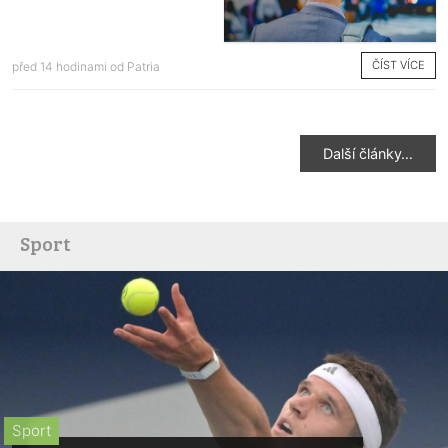
ČÍST VÍCE
před 14 hodinami od
Patria
Další články…
Sport
Sport