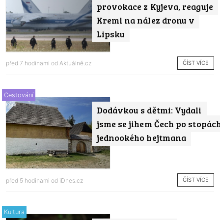
provokace z Kyjeva, reaguje
Kreml na nález dronu v
Lipsku
ČÍST VÍCE
před 7 hodinami od
Aktuálně.cz
Cestování
Dodávkou s dětmi: Vydali
jsme se jihem Čech po stopác
jednookého hejtmana
ČÍST VÍCE
před 5 hodinami od
iDnes.cz
Kultura