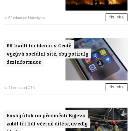
ČÍST VÍCE
za 52 minut od
Lidovky.cz
EK kvůli incidentu v Ceutě
vyzývá sociální sítě, aby potíraly
dezinformace
ČÍST VÍCE
za 41 minut od
ČTK
Ruský útok na předměstí Kyjeva
zabil tři lidi včetně dítěte, uvedly