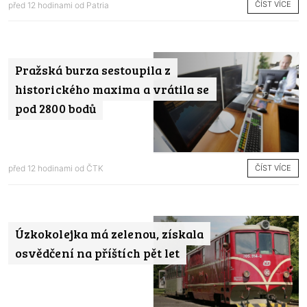
ČÍST VÍCE
před 12 hodinami od
Patria
Pražská burza sestoupila z
historického maxima a vrátila se
pod 2800 bodů
ČÍST VÍCE
před 12 hodinami od
ČTK
Úzkokolejka má zelenou, získala
osvědčení na příštích pět let