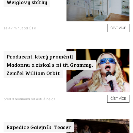
Weiglovy sbírky
ČÍST VÍCE
za 47 minut od
ČTK
Producent, který proměnil
Madonnu a získal s ní tři Grammy.
Zemřel William Orbit
ČÍST VÍCE
před 9 hodinami od
Aktuálně.cz
Expedice Galejník: Teaser