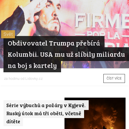
Svět
Obdivovatel Trumpa přebírá
Kolumbii. USA mu už slíbily miliardu
na boj s kartely
ČÍST VÍCE
za hodinu od
Lidovky.cz
Série výbuchů a požáry v Kyjevě.
Ruský útok má tři oběti, včetně
dítěte