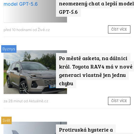
neomezený chat a lepší model
GPT-5.6
ČÍST VÍCE
před 10 hodinami od
Živě.cz
Byznys
Po městě asketa, na dálnici
král. Toyota RAV4 má v nové
generaci vlastně jen jednu
chybu
ČÍST VÍCE
za 28 minut od
Aktuálně.cz
Svět
Protiruská hysterie a