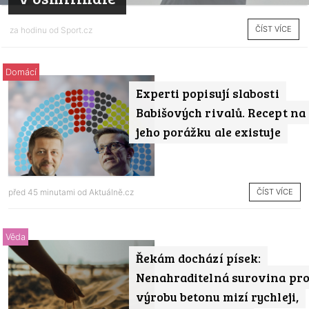
ČÍST VÍCE
za hodinu od
Sport.cz
Domácí
Experti popisují slabosti
Babišových rivalů. Recept na
jeho porážku ale existuje
ČÍST VÍCE
před 45 minutami od
Aktuálně.cz
Věda
Řekám dochází písek:
Nenahraditelná surovina pr
výrobu betonu mizí rychleji,