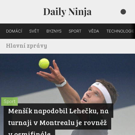
DOMÁCÍ
SVĚT
BYZNYS
SPORT
VĚDA
TECHNOLOGIE
Hlavní zprávy
Sport
Menšík napodobil Lehečku, na
turnaji v Montrealu je rovněž
v osmifinále