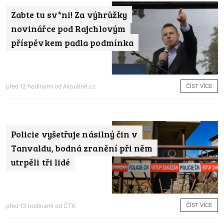
Zabte tu sv*ni! Za výhrůžky
novinářce pod Rajchlovým
příspěvkem padla podmínka
ČÍST VÍCE
před 12 hodinami od
Aktuálně.cz
Policie vyšetřuje násilný čin v
Tanvaldu, bodná zranění při něm
utrpěli tři lidé
ČÍST VÍCE
před 13 hodinami od
ČTK