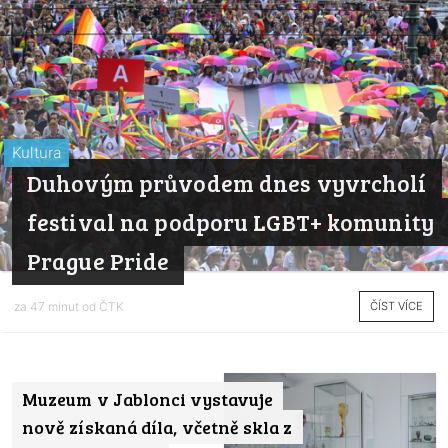
Kultura
Duhovým průvodem dnes vyvrcholí
festival na podporu LGBT+ komunity
Prague Pride
ČÍST VÍCE
za 47 minut od
ČTK
Muzeum v Jablonci vystavuje
nově získaná díla, včetně skla z