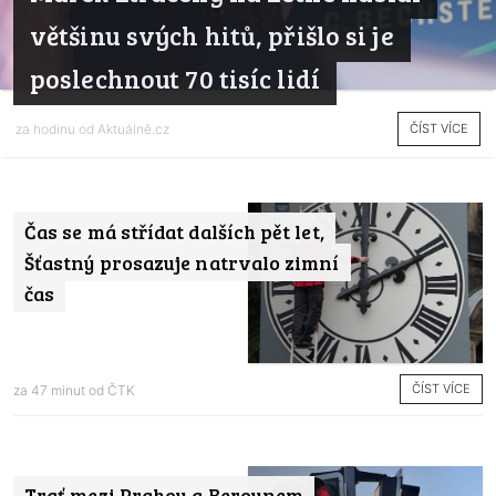
většinu svých hitů, přišlo si je
poslechnout 70 tisíc lidí
ČÍST VÍCE
za hodinu od
Aktuálně.cz
Čas se má střídat dalších pět let,
Šťastný prosazuje natrvalo zimní
čas
ČÍST VÍCE
za 47 minut od
ČTK
Trať mezi Prahou a Berounem