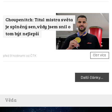
Choupenitch: Titul mistra světa
je splněný sen,vždy jsem snil o
tom být nejlepší
ČÍST VÍCE
před 9 hodinami od
ČTK
Další články…
Věda