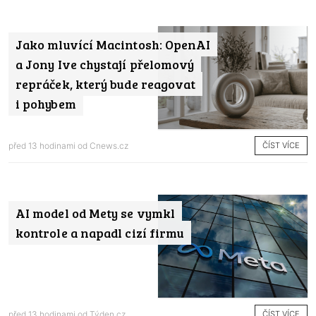
Jako mluvící Macintosh: OpenAI
a Jony Ive chystají přelomový
repráček, který bude reagovat
i pohybem
ČÍST VÍCE
před 13 hodinami od
Cnews.cz
AI model od Mety se vymkl
kontrole a napadl cizí firmu
ČÍST VÍCE
před 13 hodinami od
Týden.cz