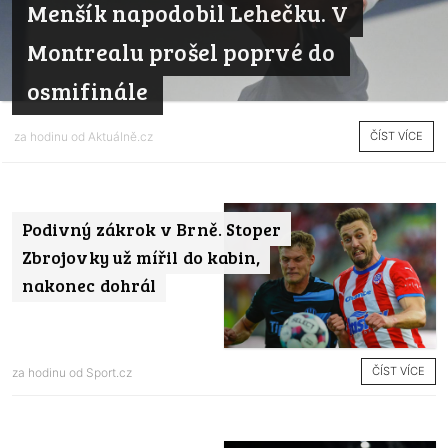
Menšík napodobil Lehečku. V
Montrealu prošel poprvé do
osmifinále
ČÍST VÍCE
za hodinu od
Aktuálně.cz
Podivný zákrok v Brně. Stoper
Zbrojovky už mířil do kabin,
nakonec dohrál
ČÍST VÍCE
za hodinu od
Sport.cz