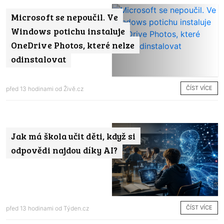
Microsoft se nepoučil. Ve
Windows potichu instaluje
OneDrive Photos, které nelze
odinstalovat
ČÍST VÍCE
před 13 hodinami od
Živě.cz
Jak má škola učit děti, když si
odpovědi najdou díky AI?
ČÍST VÍCE
před 13 hodinami od
Týden.cz