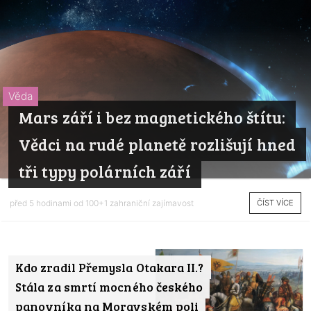
Věda
Mars září i bez magnetického štítu:
Vědci na rudé planetě rozlišují hned
tři typy polárních září
ČÍST VÍCE
před 5 hodinami od
100+1 zahraniční zajímavost
Kdo zradil Přemysla Otakara II.?
Stála za smrtí mocného českého
panovníka na Moravském poli