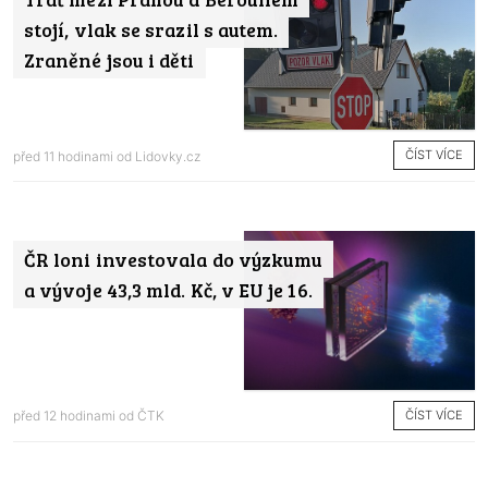
stojí, vlak se srazil s autem.
Zraněné jsou i děti
ČÍST VÍCE
před 11 hodinami od
Lidovky.cz
ČR loni investovala do výzkumu
a vývoje 43,3 mld. Kč, v EU je 16.
ČÍST VÍCE
před 12 hodinami od
ČTK