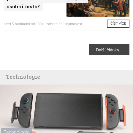
osobní msta?
ČÍST VÍCE
před 5 hodinami od
100+1 zahraniční zajímavost
Další články…
Technologie
Technologie