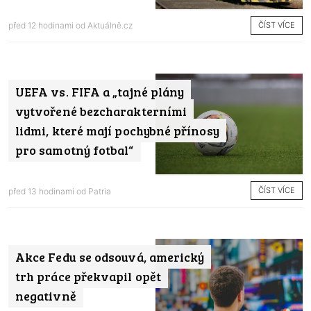
ČÍST VÍCE
před 12 hodinami od
Aktuálně.cz
UEFA vs. FIFA a „tajné plány
vytvořené bezcharakterními
lidmi, které mají pochybné přínosy
pro samotný fotbal“
ČÍST VÍCE
před 13 hodinami od
Patria
Akce Fedu se odsouvá, americký
trh práce překvapil opět
negativně