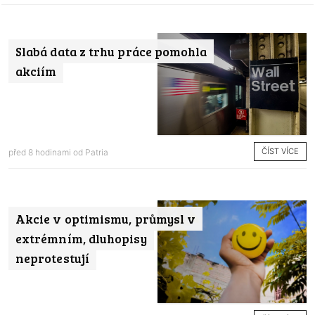
Slabá data z trhu práce pomohla
akciím
ČÍST VÍCE
před 8 hodinami od
Patria
Akcie v optimismu, průmysl v
extrémním, dluhopisy
neprotestují