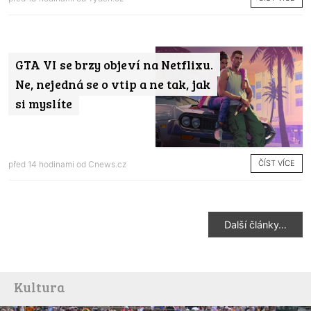
GTA VI se brzy objeví na Netflixu.
Ne, nejedná se o vtip a ne tak, jak
si myslíte
ČÍST VÍCE
před 14 hodinami od
Cnews.cz
Další články…
Kultura