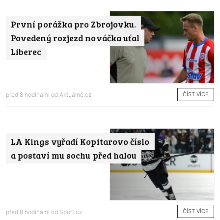
První porážka pro Zbrojovku.
Povedený rozjezd nováčka uťal
Liberec
ČÍST VÍCE
před 8 hodinami od
Aktuálně.cz
LA Kings vyřadí Kopitarovo číslo
a postaví mu sochu před halou
ČÍST VÍCE
před 9 hodinami od
Sport.cz