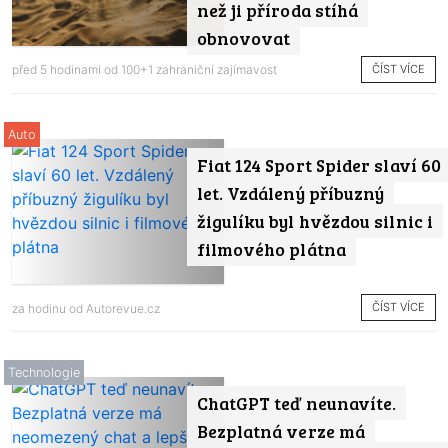
než ji příroda stíhá
obnovovat
ČÍST VÍCE
před 5 hodinami od
100+1 zahraniční zajímavost
Auto
Fiat 124 Sport Spider slaví 60
let. Vzdálený příbuzný
žigulíku byl hvězdou silnic i
filmového plátna
ČÍST VÍCE
za hodinu od
Autorevue.cz
Technologie
ChatGPT teď neunavíte.
Bezplatná verze má