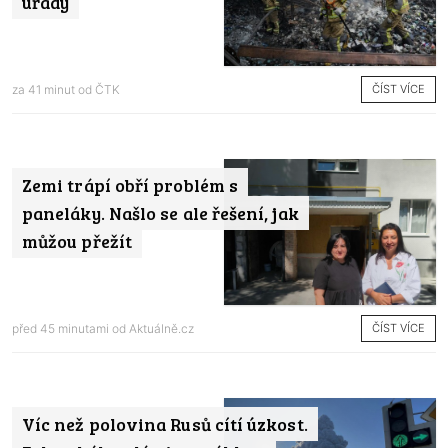
úřady
ČÍST VÍCE
za 41 minut od
ČTK
Zemi trápí obří problém s
paneláky. Našlo se ale řešení, jak
můžou přežít
ČÍST VÍCE
před 45 minutami od
Aktuálně.cz
Víc než polovina Rusů cítí úzkost.