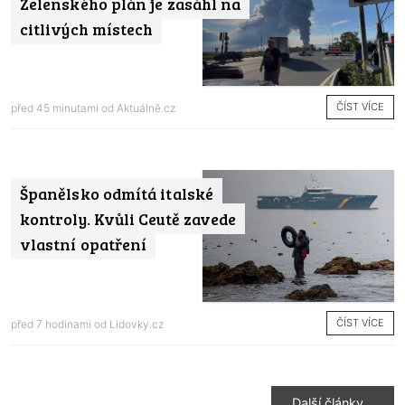
Zelenského plán je zasáhl na
citlivých místech
ČÍST VÍCE
před 45 minutami od
Aktuálně.cz
Španělsko odmítá italské
kontroly. Kvůli Ceutě zavede
vlastní opatření
ČÍST VÍCE
před 7 hodinami od
Lidovky.cz
Další články…