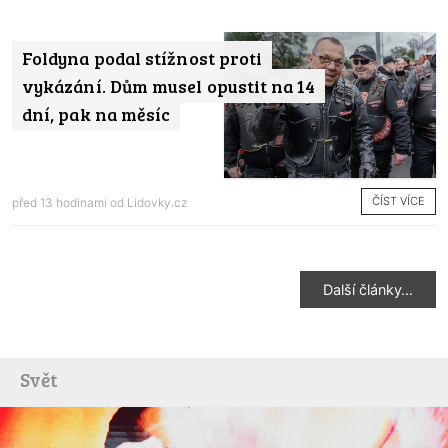
Foldyna podal stížnost proti
vykázání. Dům musel opustit na 14
dní, pak na měsíc
ČÍST VÍCE
před 13 hodinami od
Lidovky.cz
Další články…
Svět