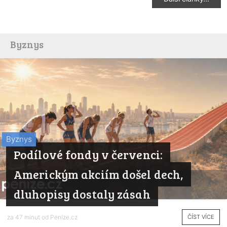
Byznys
Byznys
Podílové fondy v červenci:
Americkým akciím došel dech,
dluhopisy dostaly zásah
ČÍST VÍCE
za 47 minut od
Peníze.cz