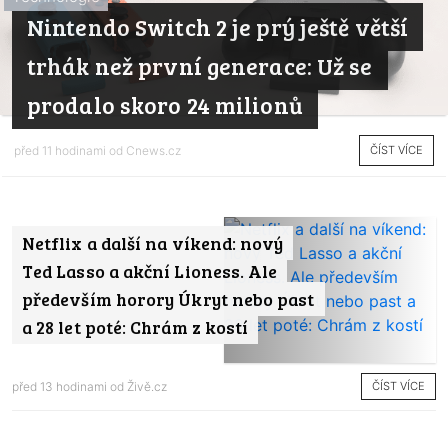
Nintendo Switch 2 je prý ještě větší
trhák než první generace: Už se
prodalo skoro 24 milionů
ČÍST VÍCE
před 11 hodinami od
Cnews.cz
Netflix a další na víkend: nový
Ted Lasso a akční Lioness. Ale
především horory Úkryt nebo past
a 28 let poté: Chrám z kostí
ČÍST VÍCE
před 13 hodinami od
Živě.cz