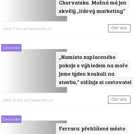
Chorvatsku. Možná má jen
skvělý „lidový marketing“
ČÍST VÍCE
před 11 dny od
Cestovinky.cz
Cestování
„Namísto zaplaceného
pokoje s výhledem na moře
jsme týden koukali na
stavbu,“ stěžuje si cestovatel
ČÍST VÍCE
před 13 dny od
Cestovinky.cz
Cestování
Ferrara: přehlížené město