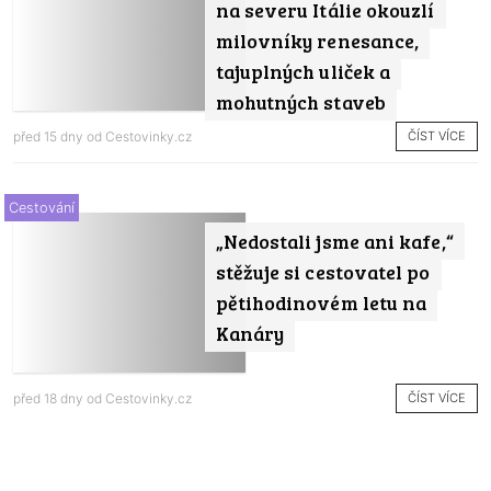
na severu Itálie okouzlí
milovníky renesance,
tajuplných uliček a
mohutných staveb
ČÍST VÍCE
před 15 dny od
Cestovinky.cz
Cestování
„Nedostali jsme ani kafe,“
stěžuje si cestovatel po
pětihodinovém letu na
Kanáry
ČÍST VÍCE
před 18 dny od
Cestovinky.cz