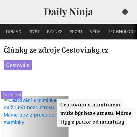
DOMÁCÍ
SVĚT
BYZNYS
SPORT
VĚDA
TECHNOLOGIE
Články ze zdroje Cestovinky.cz
Cestování
Cestování
Cestování s miminkem
může být beze stresu. Máme
tipy z praxe od maminky