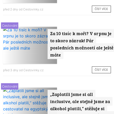
ČÍST VÍCE
před 2 dny od
Cestovinky.cz
Cestování
Za 10 tisíc k moři? V srpnu je
to skoro zázrak! Pár
posledních možností ale ještě
máte
ČÍST VÍCE
před 3 dny od
Cestovinky.cz
Cestování
„Zaplatili jsme si all
inclusive, ale stejně jsme za
alkohol platili,“ stěžuje si