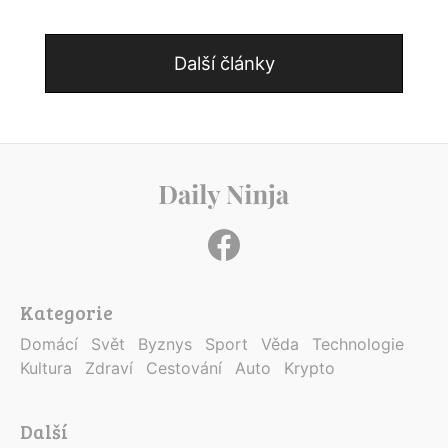
Další články
Kategorie
Domácí
Svět
Byznys
Sport
Věda
Technologie
Kultura
Zdraví
Cestování
Auto
Krypto
Další