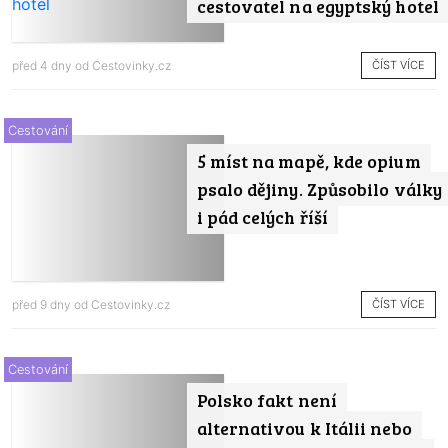
cestovatel na egyptský hotel
ČÍST VÍCE
před 4 dny od
Cestovinky.cz
Cestování
5 míst na mapě, kde opium
psalo dějiny. Způsobilo války
i pád celých říší
ČÍST VÍCE
před 9 dny od
Cestovinky.cz
Cestování
Polsko fakt není
alternativou k Itálii nebo