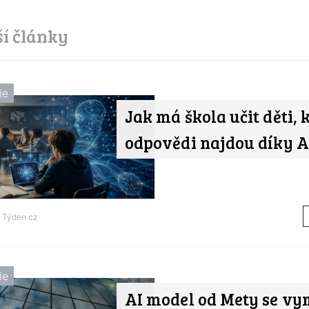
ší články
ie
Jak má škola učit děti, 
odpovědi najdou díky A
d
Týden.cz
ie
AI model od Mety se vy