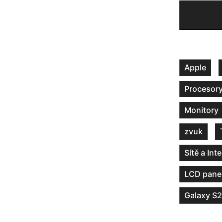
Apple
Procesor
Monitory
zvuk
Sítě a Int
LCD pane
Galaxy S