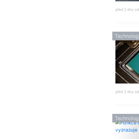
před 2 dny o
Technolog
před 2 dny o
Technolog