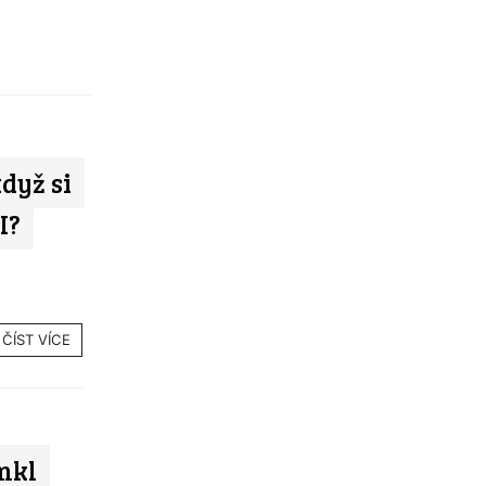
když si
I?
ČÍST VÍCE
mkl