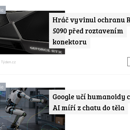
ie
Hráč vyvinul ochranu 
5090 před roztavením
konektoru
d
Týden.cz
ie
Google učí humanoidy c
AI míří z chatu do těla