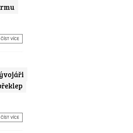
firmu
ČÍST VÍCE
ývojáři
překlep
ČÍST VÍCE