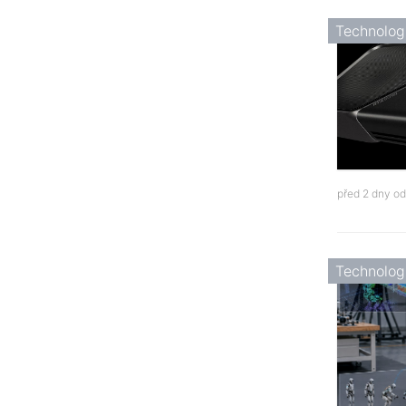
Technolog
před 2 dny o
Technolog