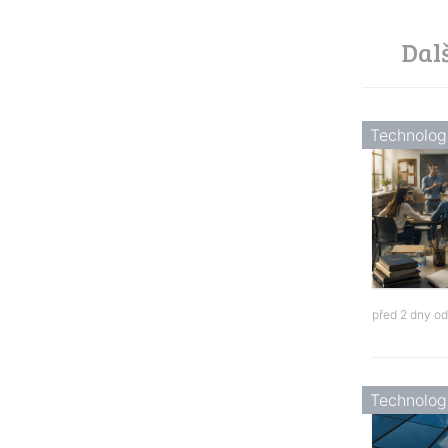
Dal
Technolog
před 2 dny o
Technolog