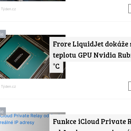
d
Týden.cz
ie
Frore LiquidJet dokáže 
teplotu GPU Nvidia Rubi
°C
d
Týden.cz
ie
Funkce iCloud Private 