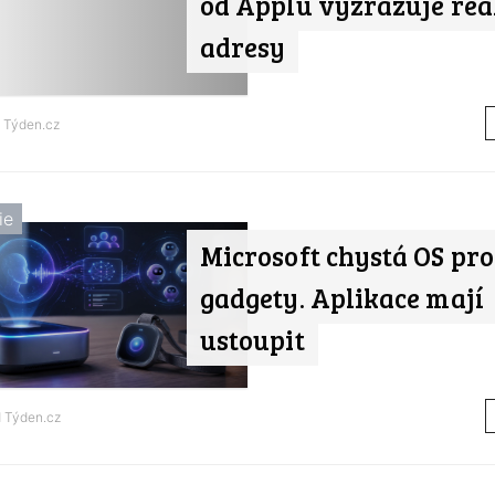
od Applu vyzrazuje reá
adresy
d
Týden.cz
ie
Microsoft chystá OS pro
gadgety. Aplikace mají
ustoupit
d
Týden.cz