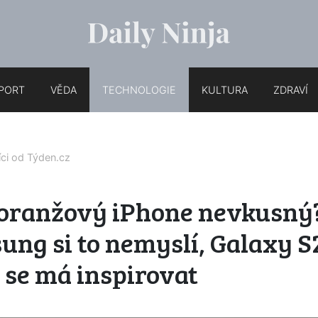
PORT
VĚDA
TECHNOLOGIE
KULTURA
ZDRAVÍ
íci od
Týden.cz
e oranžový iPhone nevkusný
ng si to nemyslí, Galaxy S
 se má inspirovat