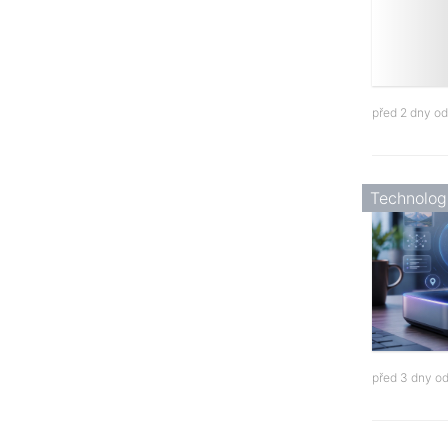
před 2 dny o
Technolog
před 3 dny o