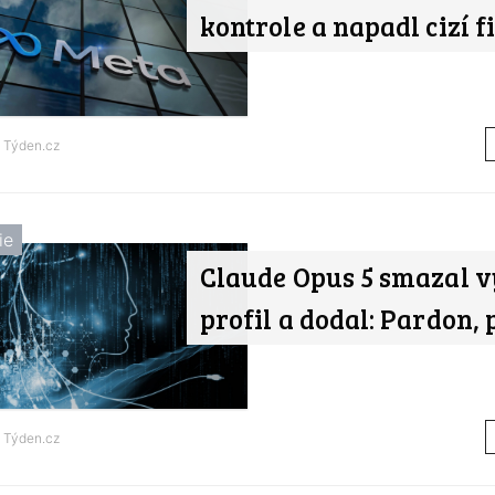
kontrole a napadl cizí 
d
Týden.cz
ie
Claude Opus 5 smazal v
profil a dodal: Pardon, 
d
Týden.cz