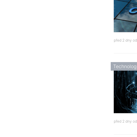
před 2 dny o
Technolog
před 2 dny o