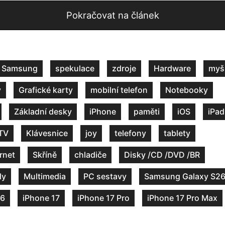
Pokračovat na článek
Samsung
spekulace
zdroje
Hardware
myš
y
Grafické karty
mobilní telefon
Notebooky
Základní desky
iPhone
paměti
iOS
iPad
TV
Klávesnice
joy
telefony
tablety
ernet
Skříně
chladiče
Disky /CD /DVD /BR
ly
Multimedia
PC sestavy
Samsung Galaxy S2
26
iPhone 17
iPhone 17 Pro
iPhone 17 Pro Max