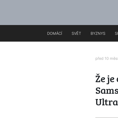
DOMÁCÍ
SVĚT
BYZNYS
S
před 10 měs
Že j
Samsu
Ultra