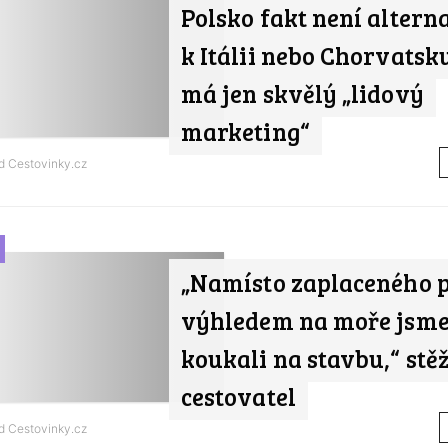
Polsko fakt není altern
k Itálii nebo Chorvatsk
má jen skvělý „lidový
marketing“
od
Cestovinky.cz
„Namísto zaplaceného p
výhledem na moře jsme
koukali na stavbu,“ stěž
cestovatel
od
Cestovinky.cz