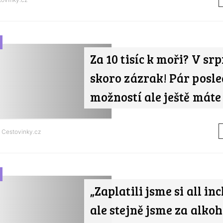
Za 10 tisíc k moři? V srp
skoro zázrak! Pár posl
možností ale ještě máte
d
Cestovinky.cz
„Zaplatili jsme si all inc
ale stejně jsme za alkoh