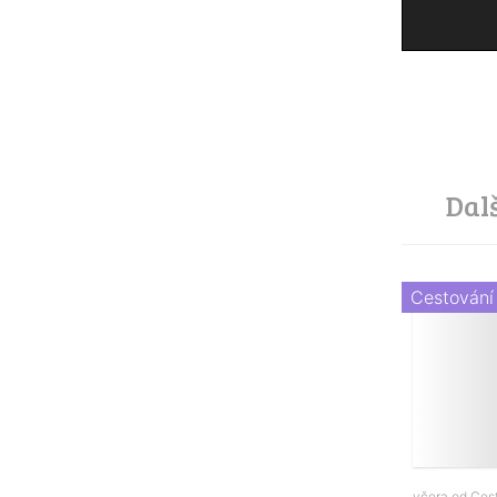
Dal
Cestování
včera od
Ces