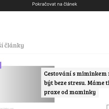
Pokračovat na článek
ší články
Cestování s miminkem
být beze stresu. Máme t
praxe od maminky
tovinky.cz