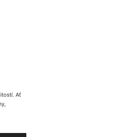
tostí. Ať
ny,