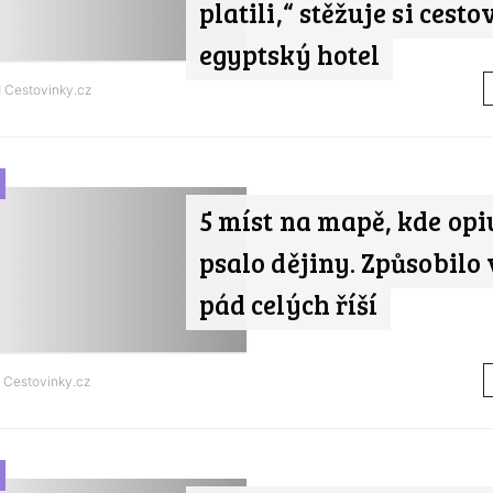
platili,“ stěžuje si cesto
egyptský hotel
d
Cestovinky.cz
5 míst na mapě, kde op
psalo dějiny. Způsobilo 
pád celých říší
d
Cestovinky.cz