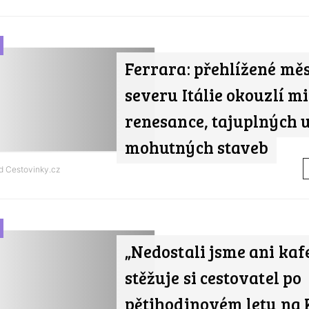
Ferrara: přehlížené mě
severu Itálie okouzlí m
renesance, tajuplných u
mohutných staveb
od
Cestovinky.cz
„Nedostali jsme ani kafe
stěžuje si cestovatel po
pětihodinovém letu na