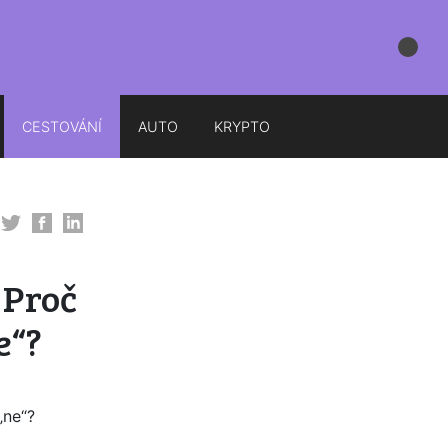
CESTOVÁNÍ
AUTO
KRYPTO
 Proč
e“?