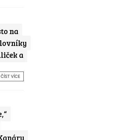
sto na
ilovníky
liček a
ČÍST VÍCE
,“
 Kanáry