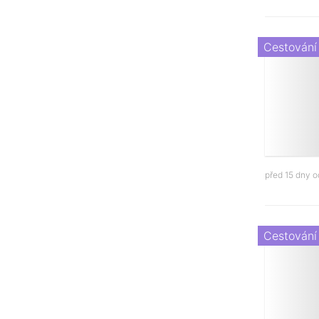
Cestování
před 15 dny 
Cestování