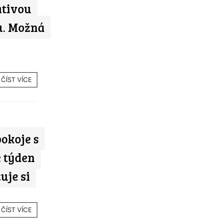
ativou
u. Možná
ČÍST VÍCE
okoje s
 týden
uje si
ČÍST VÍCE