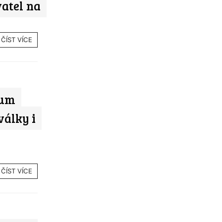
vatel na
ČÍST VÍCE
ium
války i
ČÍST VÍCE