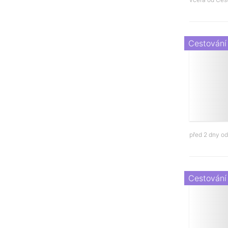
Cestování
před 2 dny o
Cestování