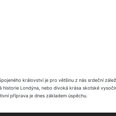
pojeného království je pro většinu z nás srdeční záleži
á historie Londýna, nebo divoká krása skotské vysoči
tivní příprava je dnes základem úspěchu.