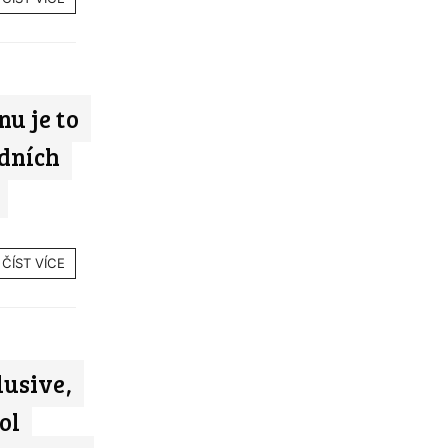
nu je to
edních
ČÍST VÍCE
lusive,
ol