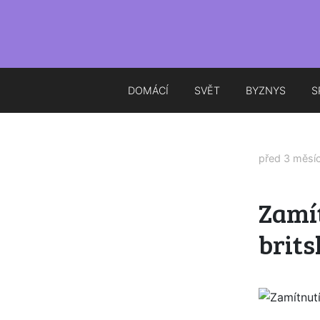
DOMÁCÍ
SVĚT
BYZNYS
S
před 3 měsí
Zamít
brits