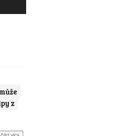
 může
ipy z
ČÍST VÍCE