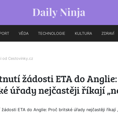
PORT
VĚDA
TECHNOLOGIE
KULTURA
ZDRAVÍ
ci od
Cestovinky.cz
nutí žádosti ETA do Anglie:
ké úřady nejčastěji říkají „n