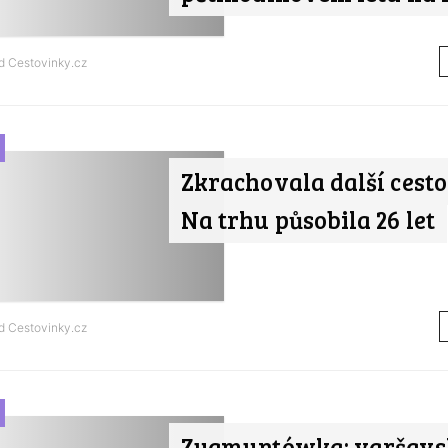
od
Cestovinky.cz
Zkrachovala další cest
Na trhu působila 26 let
od
Cestovinky.cz
Zygmuntówka: varšavs