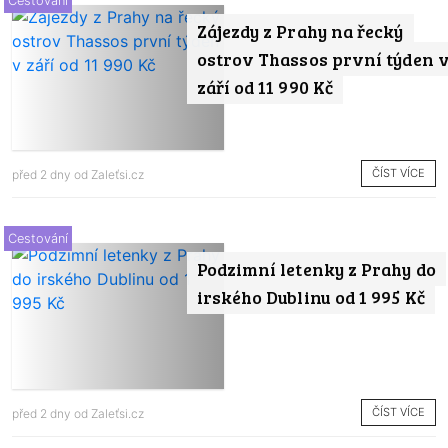
Cestování
Zájezdy z Prahy na řecký
ostrov Thassos první týden 
září od 11 990 Kč
ČÍST VÍCE
před 2 dny od
Zaleťsi.cz
Cestování
Podzimní letenky z Prahy do
irského Dublinu od 1 995 Kč
ČÍST VÍCE
před 2 dny od
Zaleťsi.cz