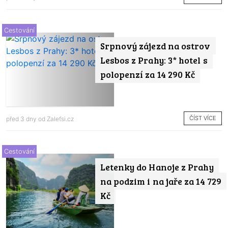
Cestování
Srpnový zájezd na ostrov
Lesbos z Prahy: 3* hotel s
polopenzí za 14 290 Kč
ČÍST VÍCE
před 3 dny od
Zaleťsi.cz
Cestování
Letenky do Hanoje z Prahy
na podzim i na jaře za 14 729
Kč