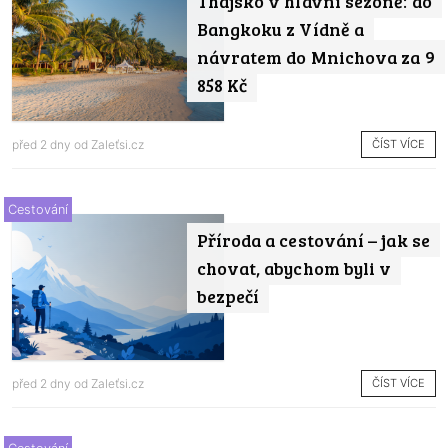
Thajsko v hlavní sezoně: do
Bangkoku z Vídně a
návratem do Mnichova za 9
858 Kč
ČÍST VÍCE
před 2 dny od
Zaleťsi.cz
Cestování
Příroda a cestování – jak se
chovat, abychom byli v
bezpečí
ČÍST VÍCE
před 2 dny od
Zaleťsi.cz