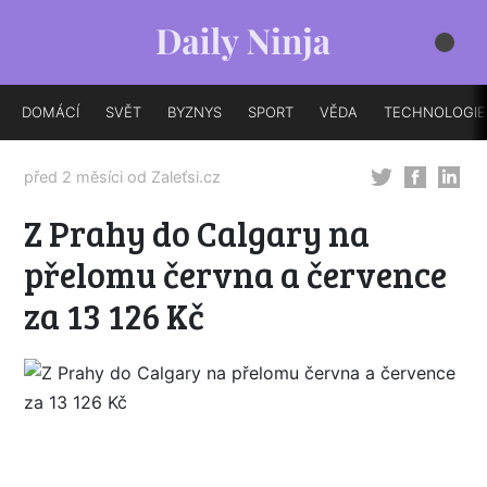
DOMÁCÍ
SVĚT
BYZNYS
SPORT
VĚDA
TECHNOLOGIE
před 2 měsíci od
Zaleťsi.cz
Z Prahy do Calgary na
přelomu června a července
za 13 126 Kč