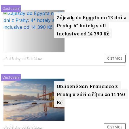
Cestování
Zájezdy do Egypta na 13 dní z
Prahy: 4* hotely s all
inclusive od 14 390 Kč
ČÍST VÍCE
před 3 dny od
Zaleťsi.cz
Cestování
Oblíbené San Francisco z
Prahy v září a říjnu za 11 140
Kč
ČÍST VÍCE
před 3 dny od
Zaleťsi.cz