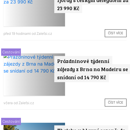
23 990 Kč
ČÍST VÍCE
před 19 hodinami od
Zaleťsi.cz
Cestování
Prázdninové týdenní
zájezdy z Brna na Madeiru se
snídaní od 14 790 Kč
ČÍST VÍCE
včera od
Zaleťsi.cz
Cestování