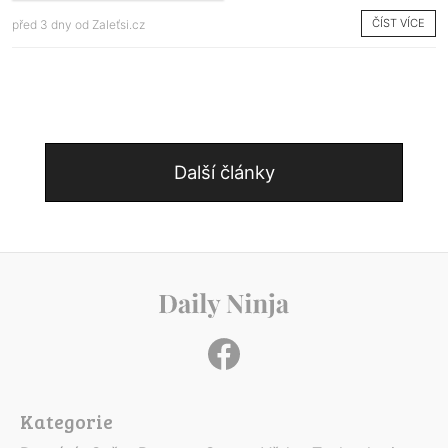
ČÍST VÍCE
před 3 dny od
Zaleťsi.cz
Další články
Kategorie