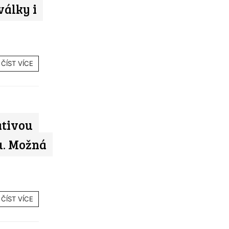
války i
ČÍST VÍCE
ativou
u. Možná
ČÍST VÍCE