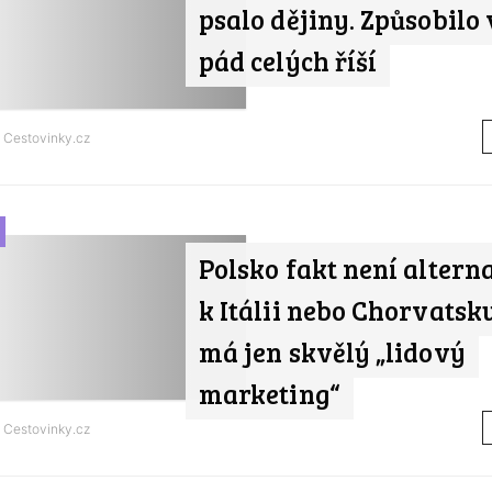
psalo dějiny. Způsobilo 
pád celých říší
d
Cestovinky.cz
Polsko fakt není altern
k Itálii nebo Chorvatsk
má jen skvělý „lidový
marketing“
d
Cestovinky.cz