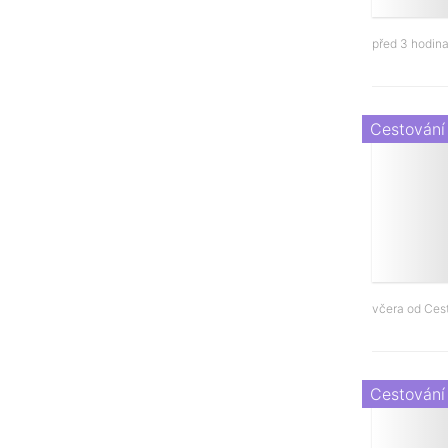
před 3 hodin
Cestování
včera od
Ces
Cestování