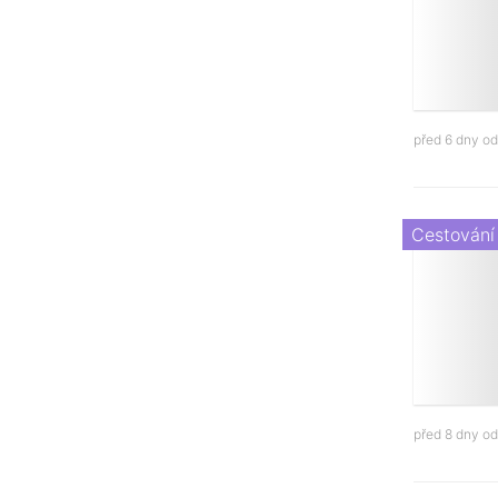
před 6 dny o
Cestování
před 8 dny o