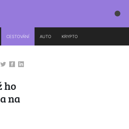
CESTOVÁNÍ
AUTO
KRYPTO
ž ho
 a na