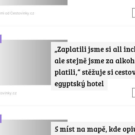
ami od
Cestovinky.cz
„Zaplatili jsme si all inc
ale stejně jsme za alkoh
platili,“ stěžuje si cesto
egyptský hotel
tovinky.cz
5 míst na mapě, kde op