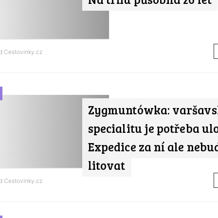
od
Cestovinky.cz
Zygmuntówka: varšavs
specialitu je potřeba ulo
Expedice za ní ale nebu
litovat
od
Cestovinky.cz