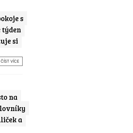
okoje s
 týden
uje si
ČÍST VÍCE
sto na
ilovníky
liček a