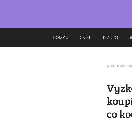
DOMÁCÍ
SVĚT
BYZNYS
S
před měsíc
Vyzko
koupí
co k