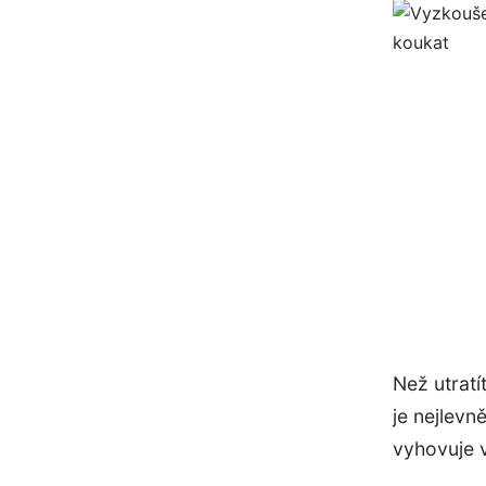
Než utratí
je nejlevn
vyhovuje 