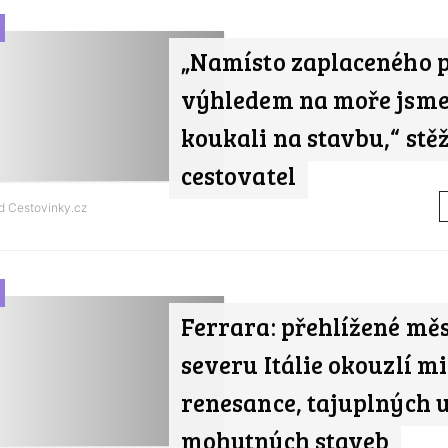
„Namísto zaplaceného p
výhledem na moře jsme
koukali na stavbu,“ stěž
cestovatel
od
Cestovinky.cz
Ferrara: přehlížené mě
severu Itálie okouzlí m
renesance, tajuplných u
mohutných staveb