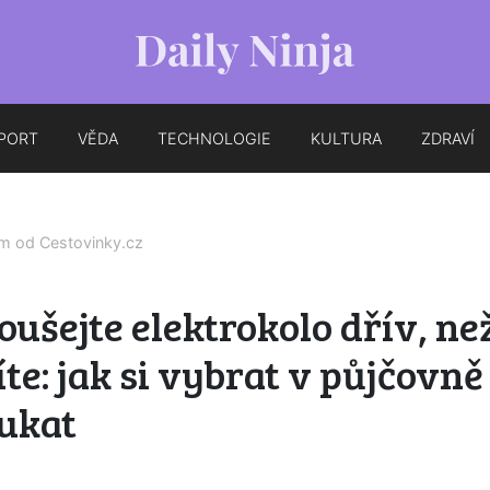
PORT
VĚDA
TECHNOLOGIE
KULTURA
ZDRAVÍ
em od
Cestovinky.cz
ušejte elektrokolo dřív, ne
te: jak si vybrat v půjčovně
oukat