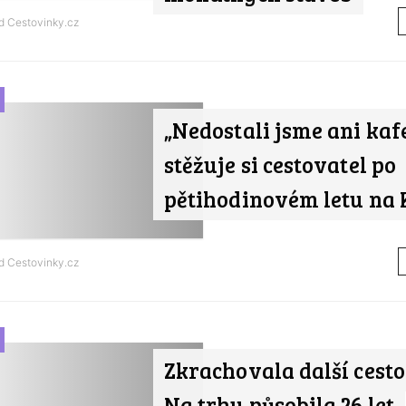
od
Cestovinky.cz
„Nedostali jsme ani kafe
stěžuje si cestovatel po
pětihodinovém letu na
od
Cestovinky.cz
Zkrachovala další cest
Na trhu působila 26 let