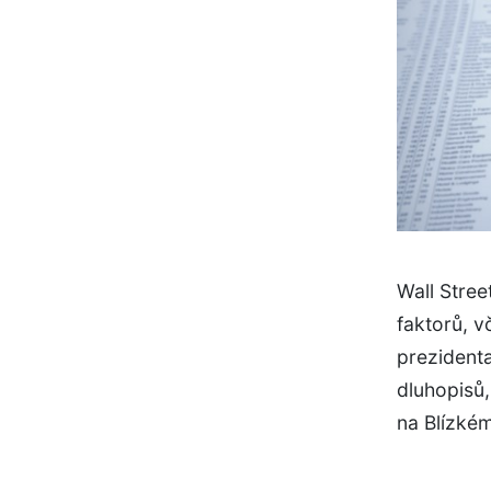
Wall Stree
faktorů, 
prezident
dluhopisů,
na Blízké