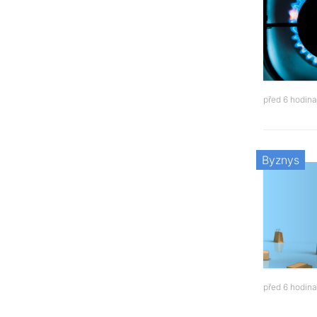
před 6 hodin
Byznys
před 6 hodin