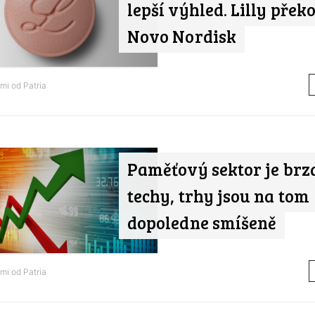
lepší výhled. Lilly pře
Novo Nordisk
ami od
Patria
Paměťový sektor je brz
techy, trhy jsou na tom
dopoledne smíšeně
ami od
Patria