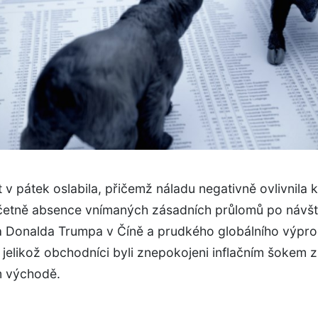
t v pátek oslabila, přičemž náladu negativně ovlivnila
včetně absence vnímaných zásadních průlomů po návš
a Donalda Trumpa v Číně a prudkého globálního výpro
 jelikož obchodníci byli znepokojeni inflačním šokem z
m východě.