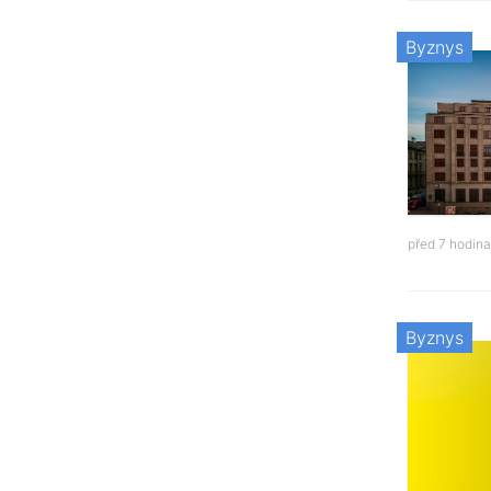
Byznys
před 7 hodin
Byznys