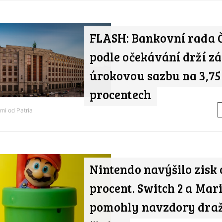
FLASH: Bankovní rada 
podle očekávání drží z
úrokovou sazbu na 3,75
procentech
ami od
Patria
Nintendo navýšilo zisk 
procent. Switch 2 a Mar
pomohly navzdory dra