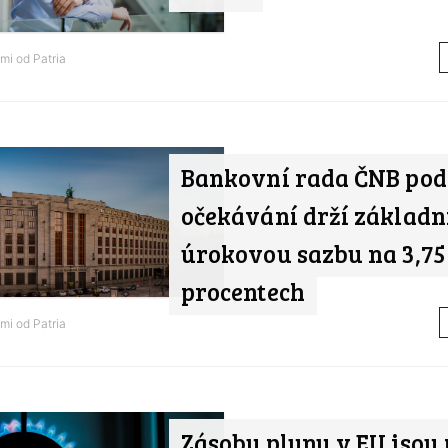
ami od
Patria
Bankovní rada ČNB pod
očekávání drží základn
úrokovou sazbu na 3,75
procentech
ami od
Patria
Zásoby plynu v EU jsou