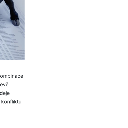
 kombinace
těvě
deje
 konfliktu