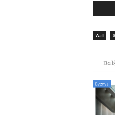
Wall
S
Dal
Byznys