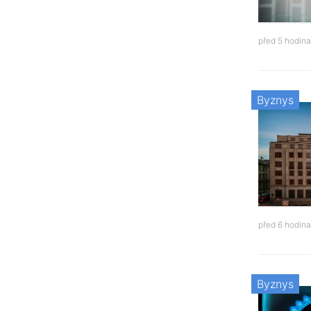
před 5 hodin
Byznys
před 6 hodin
Byznys