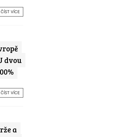
ČÍST VÍCE
vropě
 U dvou
100%
ČÍST VÍCE
rže a