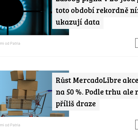
toto období rekordně ní
ukazují data
ami od
Patria
Růst MercadoLibre akce
na 50 %. Podle trhu ale 
příliš draze
ami od
Patria