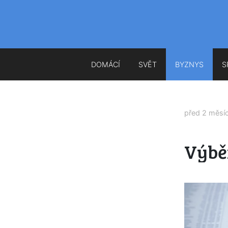
DOMÁCÍ
SVĚT
BYZNYS
S
před 2 měsí
Výběr