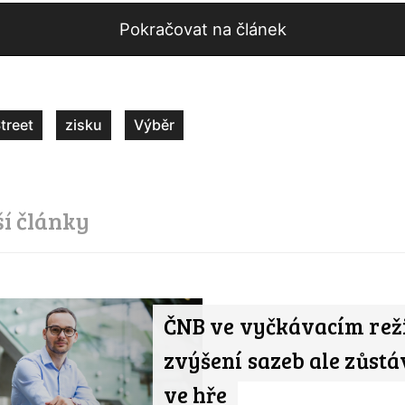
Pokračovat na článek
treet
zisku
Výběr
ší články
ČNB ve vyčkávacím rež
zvýšení sazeb ale zůstá
ve hře