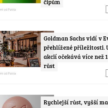
čipům
ami od
Patria
Goldman Sachs vidí v E
přehlížené příležitosti.
akcií očekává více než 
růst
ami od
Patria
Rychlejší růst, vyšší ma