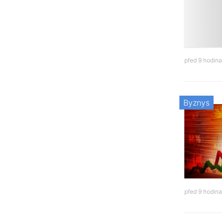
před 9 hodin
Byznys
před 9 hodin