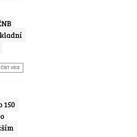
ČNB
ákladní
ČÍST VÍCE
o 150
io
žším