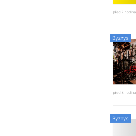
před 7 hodin
Byznys
před 8 hodin
Byznys