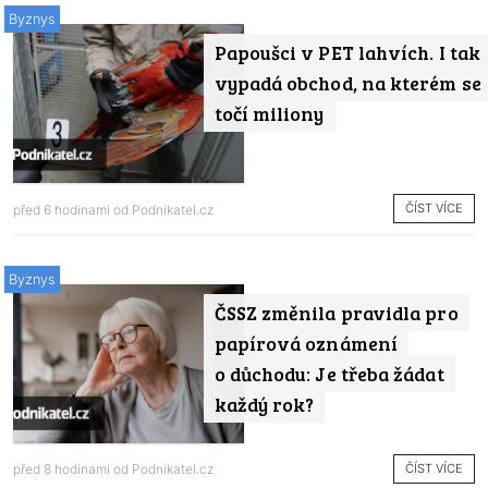
Byznys
Papoušci v PET lahvích. I tak
vypadá obchod, na kterém se
točí miliony
ČÍST VÍCE
před 6 hodinami od
Podnikatel.cz
Byznys
ČSSZ změnila pravidla pro
papírová oznámení
o důchodu: Je třeba žádat
každý rok?
ČÍST VÍCE
před 8 hodinami od
Podnikatel.cz