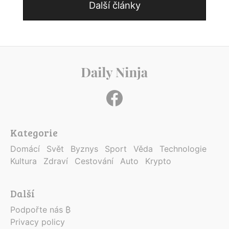
Další články
Kategorie
Domácí
Svět
Byznys
Sport
Věda
Technologie
Kultura
Zdraví
Cestování
Auto
Krypto
Další
Podpořte nás ₿
Privacy policy