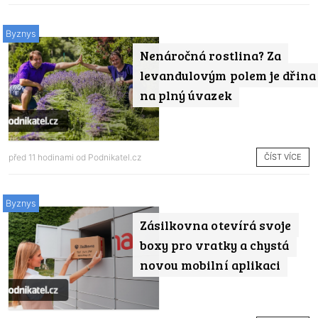
Byznys
Nenáročná rostlina? Za
levandulovým polem je dřina
na plný úvazek
ČÍST VÍCE
před 11 hodinami od
Podnikatel.cz
Byznys
Zásilkovna otevírá svoje
boxy pro vratky a chystá
novou mobilní aplikaci