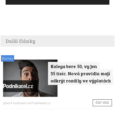
Další články
Byznys
Kolega bere 50, vy jen
35 tisíc. Nová pravidla mají
odkrýt rozdíly ve výplatách
ČÍST VÍCE
před 4 hodinami od
Podnikatel.cz