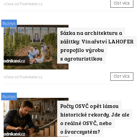
ČÍST VÍCE
včera od
Podnikatel.cz
Byznys
Sázka na architekturu a
zážitky: Vinařství LAHOFER
propojilo výrobu
s agroturistikou
ČÍST VÍCE
včera od
Podnikatel.cz
Byznys
Počty OSVČ opět lámou
historické rekordy. Jde ale
o reálné OSVČ, nebo
o švarcsystém?