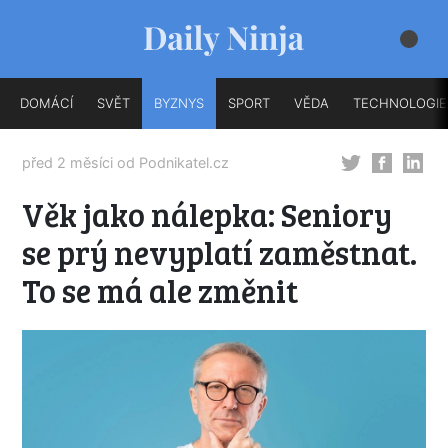
DOMÁCÍ
SVĚT
BYZNYS
SPORT
VĚDA
TECHNOLOGIE
před 2 měsíci od
Podnikatel.cz
Věk jako nálepka: Seniory
se prý nevyplatí zaměstnat.
To se má ale změnit