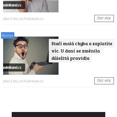
ČÍST VÍCE
před 2 dny od
Podnikatel.cz
Byznys
Stačí malá chyba a zaplatíte
víc. U daní se změnila
důležitá pravidla
ČÍST VÍCE
před 2 dny od
Podnikatel.cz