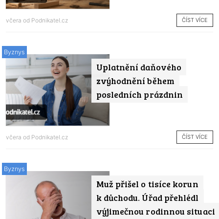
ČÍST VÍCE
včera od
Podnikatel.cz
Byznys
Uplatnění daňového
zvýhodnění během
posledních prázdnin
ČÍST VÍCE
včera od
Podnikatel.cz
Byznys
Muž přišel o tisíce korun
k důchodu. Úřad přehlédl
výjimečnou rodinnou situaci