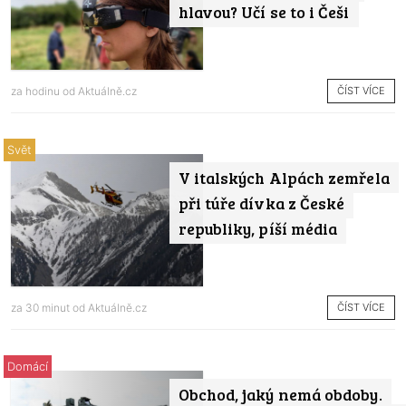
hlavou? Učí se to i Češi
ČÍST VÍCE
za hodinu od
Aktuálně.cz
Svět
V italských Alpách zemřela
při túře dívka z České
republiky, píší média
ČÍST VÍCE
za 30 minut od
Aktuálně.cz
Domácí
Obchod, jaký nemá obdoby.