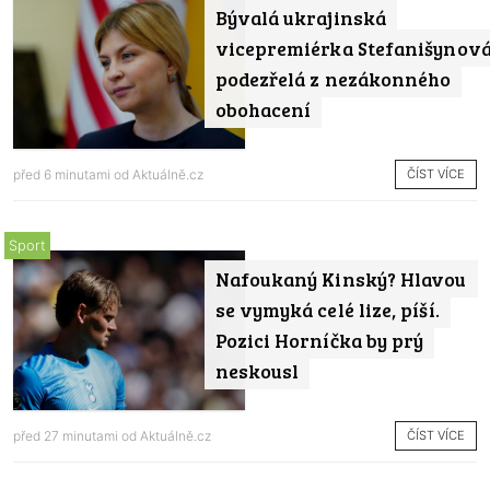
Bývalá ukrajinská
vicepremiérka Stefanišynov
podezřelá z nezákonného
obohacení
ČÍST VÍCE
před 6 minutami od
Aktuálně.cz
Sport
Nafoukaný Kinský? Hlavou
se vymyká celé lize, píší.
Pozici Horníčka by prý
neskousl
ČÍST VÍCE
před 27 minutami od
Aktuálně.cz