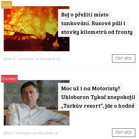
Svět
Boj o přežití místo
tankování. Rusové pálí i
stovky kilometrů od fronty
ČÍST VÍCE
před 47 minutami od
Aktuálně.cz
Domácí
Moc už i na Motoristy?
Uhlobaron Tykač znepokojil
„Turkův resort“, jde o hodně
ČÍST VÍCE
před 2 hodinami od
Aktuálně.cz