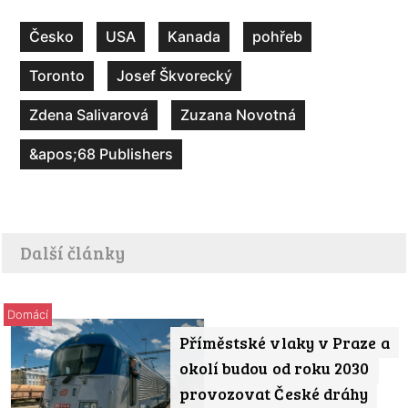
Česko
USA
Kanada
pohřeb
Toronto
Josef Škvorecký
Zdena Salivarová
Zuzana Novotná
&apos;68 Publishers
Další články
Domácí
Příměstské vlaky v Praze a
okolí budou od roku 2030
provozovat České dráhy