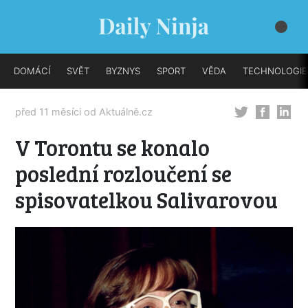
DOMÁCÍ
SVĚT
BYZNYS
SPORT
VĚDA
TECHNOLOGIE
před 11 měsíci od
Aktuálně.cz
V Torontu se konalo
poslední rozloučení se
spisovatelkou Salivarovou