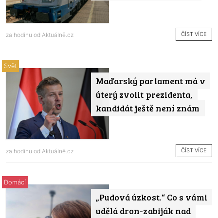
ČÍST VÍCE
za hodinu od
Aktuálně.cz
Svět
Maďarský parlament má v
úterý zvolit prezidenta,
kandidát ještě není znám
ČÍST VÍCE
za hodinu od
Aktuálně.cz
Domácí
„Pudová úzkost.“ Co s vámi
udělá dron-zabiják nad