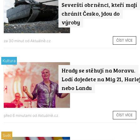
Severští obrněnci, kteří mají
chránit Česko, jdou do
výroby
ČÍST VÍCE
za 30 minut od
Aktuálně.cz
Kultura
Hrady se stěhují na Moravu.
Lodí dojedete na Mig 21, Harle
nebo Landu
ČÍST VÍCE
před 6 minutami od
Aktuálně.cz
Svět