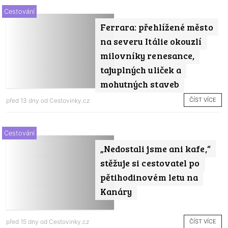
Cestování
Ferrara: přehlížené město
na severu Itálie okouzlí
milovníky renesance,
tajuplných uliček a
mohutných staveb
ČÍST VÍCE
před 13 dny od
Cestovinky.cz
Cestování
„Nedostali jsme ani kafe,“
stěžuje si cestovatel po
pětihodinovém letu na
Kanáry
ČÍST VÍCE
před 15 dny od
Cestovinky.cz