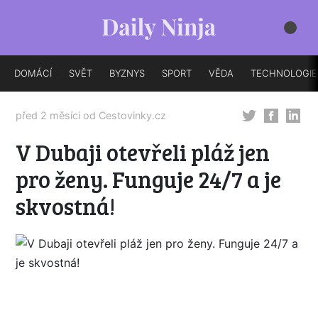
DOMÁCÍ
SVĚT
BYZNYS
SPORT
VĚDA
TECHNOLOGIE
před 2 měsíci od
Cestovinky.cz
V Dubaji otevřeli pláž jen
pro ženy. Funguje 24/7 a je
skvostná!