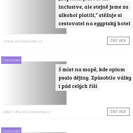
inclusive, ale stejně jsme za
alkohol platili,“ stěžuje si
cestovatel na egyptský hotel
ČÍST VÍCE
včera od
Cestovinky.cz
Cestování
5 míst na mapě, kde opium
psalo dějiny. Způsobilo války
i pád celých říší
ČÍST VÍCE
před 7 dny od
Cestovinky.cz
Cestování