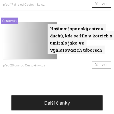
ČÍST VÍCE
před 17 dny od
Cestovinky.cz
Cestování
Hašima: japonský ostrov
duchů, kde se žilo v kotcích a
umíralo jako ve
vyhlazovacích táborech
ČÍST VÍCE
před 20 dny od
Cestovinky.cz
Další články