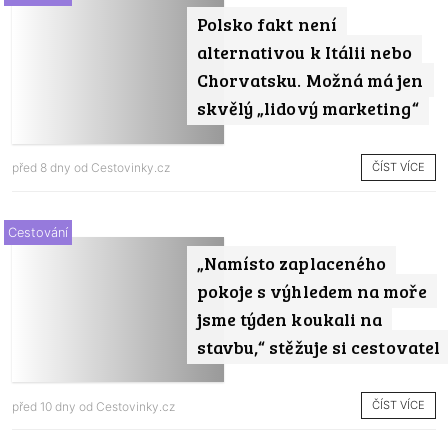
Polsko fakt není
alternativou k Itálii nebo
Chorvatsku. Možná má jen
skvělý „lidový marketing“
ČÍST VÍCE
před 8 dny od
Cestovinky.cz
Cestování
„Namísto zaplaceného
pokoje s výhledem na moře
jsme týden koukali na
stavbu,“ stěžuje si cestovatel
ČÍST VÍCE
před 10 dny od
Cestovinky.cz