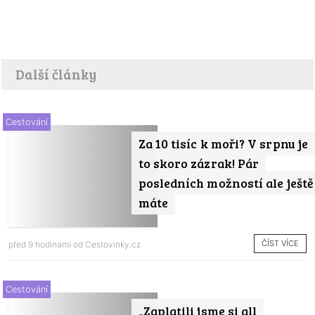
Další články
Cestování
Za 10 tisíc k moři? V srpnu je
to skoro zázrak! Pár
posledních možností ale ještě
máte
ČÍST VÍCE
před 9 hodinami od
Cestovinky.cz
Cestování
„Zaplatili jsme si all