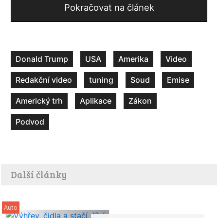
Pokračovat na článek
Donald Trump
USA
Amerika
Video
Redakční video
tuning
Soud
Emise
Americký trh
Aplikace
Zákon
Podvod
Další články
Auto