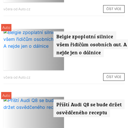
ČÍST VÍCE
včera od
Auto.cz
Auto
Belgie zpoplatní silnice
všem řidičům osobních aut. A
nejde jen o dálnice
ČÍST VÍCE
včera od
Auto.cz
Auto
Příští Audi Q8 se bude držet
osvědčeného receptu