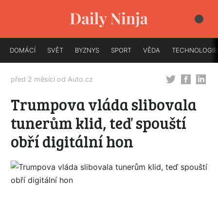
DOMÁCÍ
SVĚT
BYZNYS
SPORT
VĚDA
TECHNOLOGIE
před 2 měsíci od
Auto.cz
Trumpova vláda slibovala
tunerům klid, teď spouští
obří digitální hon