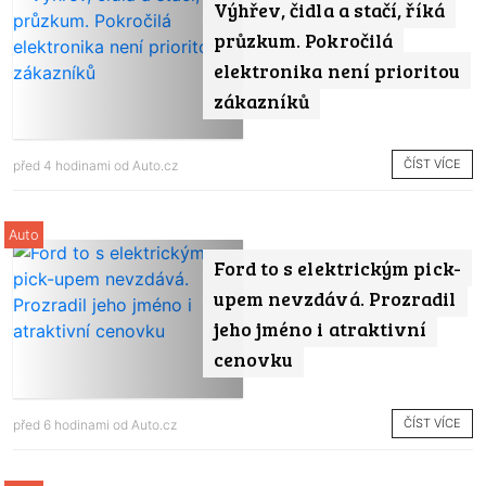
Výhřev, čidla a stačí, říká
průzkum. Pokročilá
elektronika není prioritou
zákazníků
ČÍST VÍCE
před 4 hodinami od
Auto.cz
Auto
Ford to s elektrickým pick-
upem nevzdává. Prozradil
jeho jméno i atraktivní
cenovku
ČÍST VÍCE
před 6 hodinami od
Auto.cz