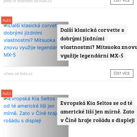
ČÍST VÍCE
před 14 hodinami od
Auto.cz
Auto
Další klasická corvette s
dobrými jízdními
vlastnostmi? Mitsuoka znov
využije legendární MX-5
ČÍST VÍCE
včera od
Auto.cz
Auto
Evropská Kia Seltos se od té
americké liší jen mírně. Zato
v Číně hraje rošádu s displeji