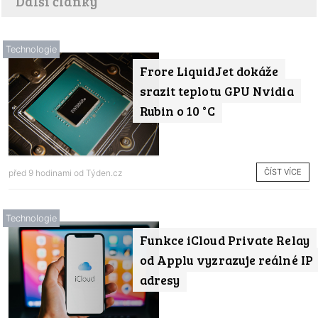
Další články
Technologie
Frore LiquidJet dokáže
srazit teplotu GPU Nvidia
Rubin o 10 °C
ČÍST VÍCE
před 9 hodinami od
Týden.cz
Technologie
Funkce iCloud Private Relay
od Applu vyzrazuje reálné IP
adresy