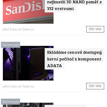
nejhustší 3D NAND paměť s
332 vrstvami
ČÍST VÍCE
před 2 dny od
Týden.cz
Technologie
Skládáme cenově dostupný
herní počítač z komponent
ADATA
ČÍST VÍCE
před 2 dny od
Týden.cz
Technologie