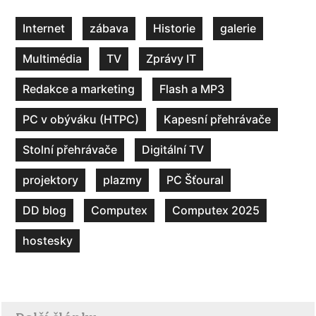
Internet
zábava
Historie
galerie
Multimédia
TV
Zprávy IT
Redakce a marketing
Flash a MP3
PC v obýváku (HTPC)
Kapesní přehrávače
Stolní přehrávače
Digitální TV
projektory
plazmy
PC Šťoural
DD blog
Computex
Computex 2025
hostesky