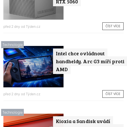
RTX 5060
ČÍST VÍCE
před 2 dny od
Týden.cz
Technologie
Intel chce ovládnout
handheldy. Arc G3 míří proti
AMD
ČÍST VÍCE
před 2 dny od
Týden.cz
Technologie
Kioxia a Sandisk uvádí