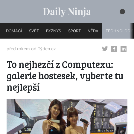
DOMÁCÍ
SVĚT
BYZNYS
SPORT
VĚDA
TECHNOLOGIE
před rokem od
Týden.cz
To nejhezčí z Computexu:
galerie hostesek, vyberte tu
nejlepší