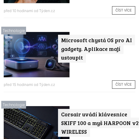
ČÍST VÍCE
před 10 hodinami od
Týden.cz
Technologie
Microsoft chystá OS pro AI
gadgety. Aplikace mají
ustoupit
ČÍST VÍCE
před 15 hodinami od
Týden.cz
Technologie
Corsair uvádí klávesnice
SKIFF 100 a myš HARPOON v2
WIRELESS