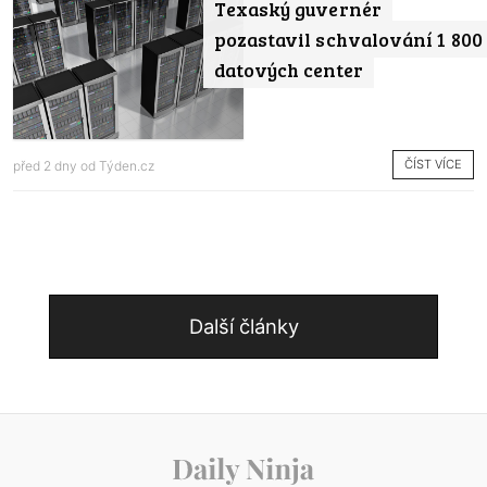
Texaský guvernér
pozastavil schvalování 1 800
datových center
ČÍST VÍCE
před 2 dny od
Týden.cz
Další články