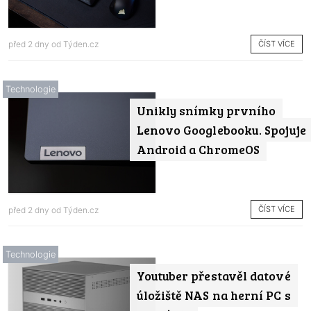
ČÍST VÍCE
před 2 dny od
Týden.cz
Technologie
Unikly snímky prvního
Lenovo Googlebooku. Spojuje
Android a ChromeOS
ČÍST VÍCE
před 2 dny od
Týden.cz
Technologie
Youtuber přestavěl datové
úložiště NAS na herní PC s