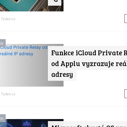
d
Týden.cz
ie
Funkce iCloud Private 
od Applu vyzrazuje reá
adresy
d
Týden.cz
ie