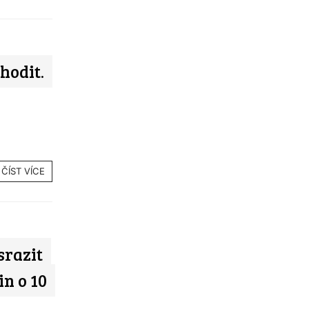
hodit.
ČÍST VÍCE
srazit
n o 10