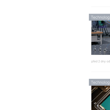
Technolog
před 2 dny o
Technolog