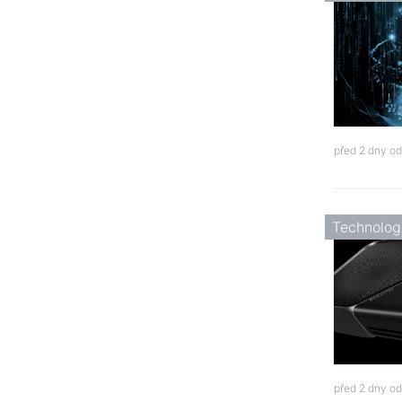
před 2 dny o
Technolog
před 2 dny o