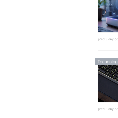
před 3 dny o
Technolog
před 3 dny o