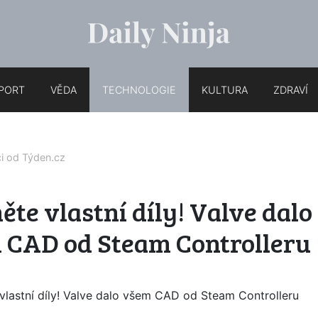
PORT
VĚDA
TECHNOLOGIE
KULTURA
ZDRAVÍ
ci od
Týden.cz
ěte vlastní díly! Valve dalo
 CAD od Steam Controlleru