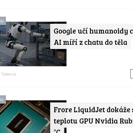
ie
Google učí humanoidy c
AI míří z chatu do těla
d
Týden.cz
ie
Frore LiquidJet dokáže 
teplotu GPU Nvidia Rubi
°C