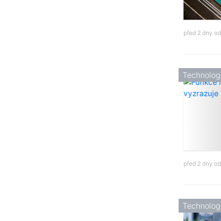
před 2 dny o
Technolog
před 2 dny o
Technolog