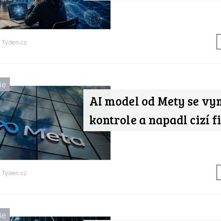
d
Týden.cz
ie
AI model od Mety se vy
kontrole a napadl cizí 
d
Týden.cz
ie