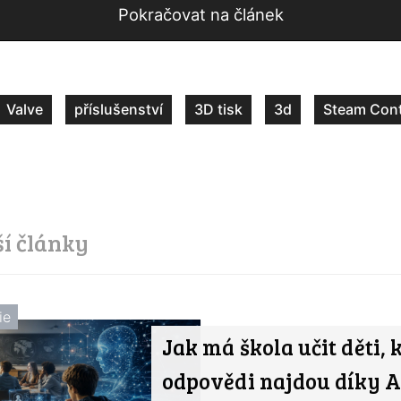
Pokračovat na článek
Valve
příslušenství
3D tisk
3d
Steam Cont
ší články
ie
Jak má škola učit děti, 
odpovědi najdou díky A