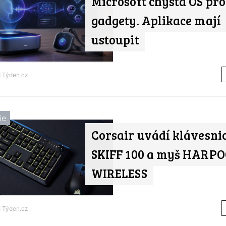
Microsoft chystá OS pro
gadgety. Aplikace mají
ustoupit
d
Týden.cz
ie
Corsair uvádí klávesni
SKIFF 100 a myš HARPO
WIRELESS
d
Týden.cz