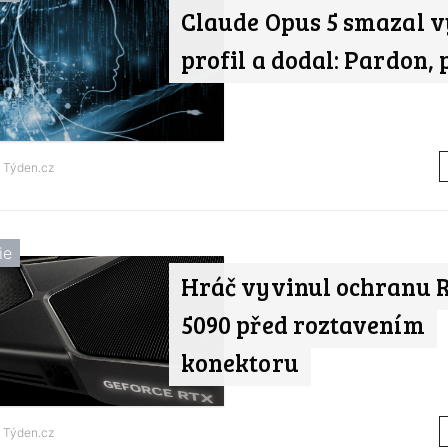
Claude Opus 5 smazal v
profil a dodal: Pardon, 
d
Týden.cz
ie
Hráč vyvinul ochranu 
5090 před roztavením
konektoru
d
Týden.cz