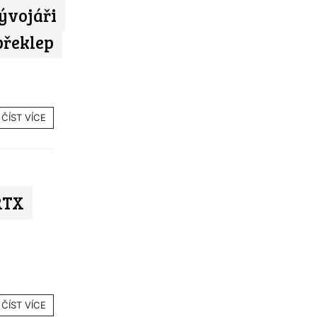
ývojáři
překlep
ČÍST VÍCE
RTX
ČÍST VÍCE