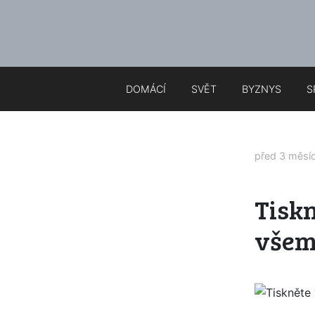
DOMÁCÍ
SVĚT
BYZNYS
S
před 3 měsí
Tiskn
všem