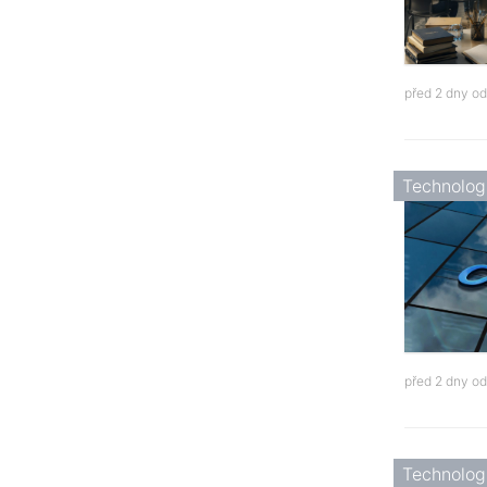
před 2 dny o
Technolog
před 2 dny o
Technolog