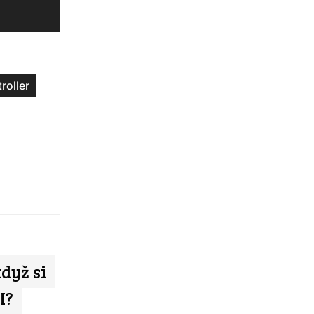
roller
když si
I?