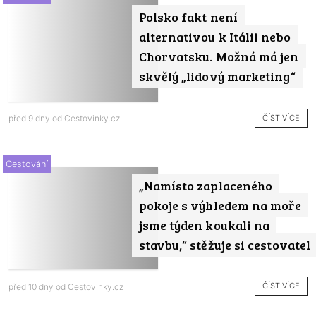
Polsko fakt není
alternativou k Itálii nebo
Chorvatsku. Možná má jen
skvělý „lidový marketing“
ČÍST VÍCE
před 9 dny od
Cestovinky.cz
Cestování
„Namísto zaplaceného
pokoje s výhledem na moře
jsme týden koukali na
stavbu,“ stěžuje si cestovatel
ČÍST VÍCE
před 10 dny od
Cestovinky.cz