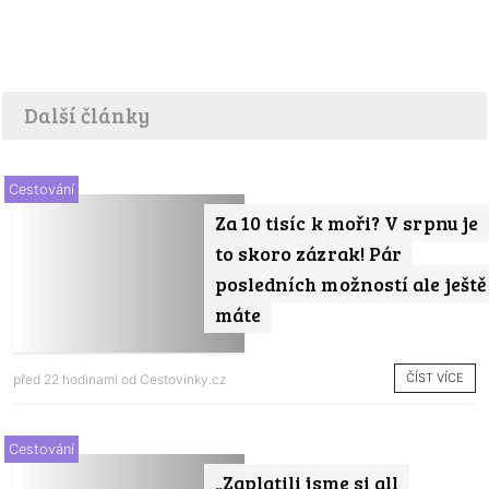
Další články
Cestování
Za 10 tisíc k moři? V srpnu je
to skoro zázrak! Pár
posledních možností ale ještě
máte
ČÍST VÍCE
před 22 hodinami od
Cestovinky.cz
Cestování
„Zaplatili jsme si all