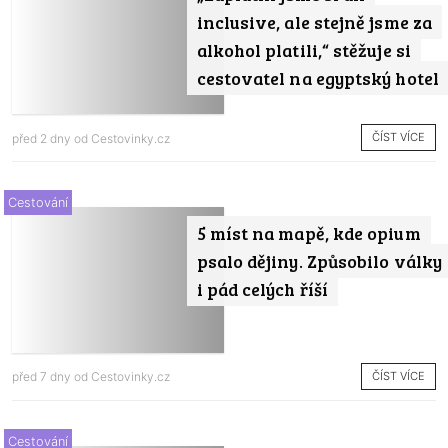
inclusive, ale stejně jsme za
alkohol platili,“ stěžuje si
cestovatel na egyptský hotel
ČÍST VÍCE
před 2 dny od
Cestovinky.cz
Cestování
5 míst na mapě, kde opium
psalo dějiny. Způsobilo války
i pád celých říší
ČÍST VÍCE
před 7 dny od
Cestovinky.cz
Cestování