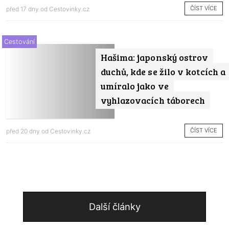
ČÍST VÍCE
před 17 dny od
Cestovinky.cz
Cestování
Hašima: japonský ostrov
duchů, kde se žilo v kotcích a
umíralo jako ve
vyhlazovacích táborech
ČÍST VÍCE
před 20 dny od
Cestovinky.cz
Další články