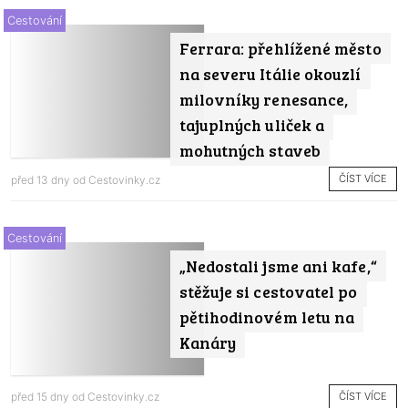
Cestování
Ferrara: přehlížené město
na severu Itálie okouzlí
milovníky renesance,
tajuplných uliček a
mohutných staveb
ČÍST VÍCE
před 13 dny od
Cestovinky.cz
Cestování
„Nedostali jsme ani kafe,“
stěžuje si cestovatel po
pětihodinovém letu na
Kanáry
ČÍST VÍCE
před 15 dny od
Cestovinky.cz