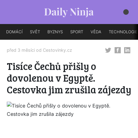
DOMÁCÍ
SVĚT
BYZNYS
SPORT
VĚDA
TECHNOLOGIE
před 3 měsíci od
Cestovinky.cz
Tisíce Čechů přišly o
dovolenou v Egyptě.
Cestovka jim zrušila zájezdy