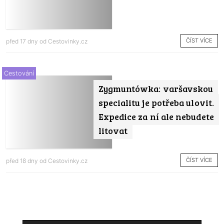
ČÍST VÍCE
před 17 dny od
Cestovinky.cz
Cestování
Zygmuntówka: varšavskou
specialitu je potřeba ulovit.
Expedice za ní ale nebudete
litovat
ČÍST VÍCE
před 18 dny od
Cestovinky.cz