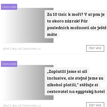
Cestování
Za 10 tisíc k moři? V srpnu je
to skoro zázrak! Pár
posledních možností ale ještě
máte
ČÍST VÍCE
před 2 dny od
Cestovinky.cz
Cestování
„Zaplatili jsme si all
inclusive, ale stejně jsme za
alkohol platili,“ stěžuje si
cestovatel na egyptský hotel
ČÍST VÍCE
před 3 dny od
Cestovinky.cz