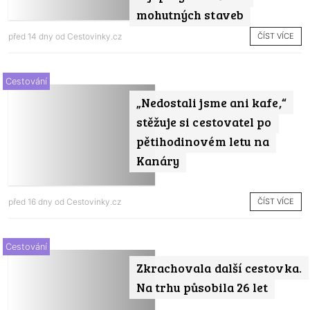
mohutných staveb
ČÍST VÍCE
před 14 dny od
Cestovinky.cz
Cestování
„Nedostali jsme ani kafe,“
stěžuje si cestovatel po
pětihodinovém letu na
Kanáry
ČÍST VÍCE
před 16 dny od
Cestovinky.cz
Cestování
Zkrachovala další cestovka.
Na trhu působila 26 let