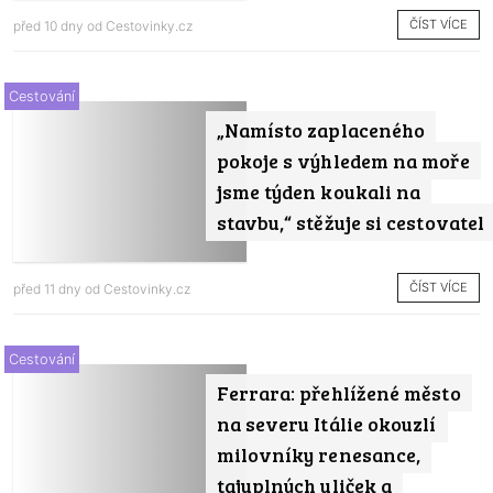
ČÍST VÍCE
před 10 dny od
Cestovinky.cz
Cestování
„Namísto zaplaceného
pokoje s výhledem na moře
jsme týden koukali na
stavbu,“ stěžuje si cestovatel
ČÍST VÍCE
před 11 dny od
Cestovinky.cz
Cestování
Ferrara: přehlížené město
na severu Itálie okouzlí
milovníky renesance,
tajuplných uliček a