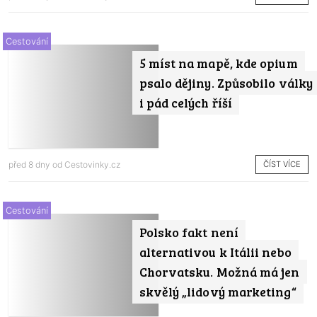
Cestování
5 míst na mapě, kde opium
psalo dějiny. Způsobilo války
i pád celých říší
ČÍST VÍCE
před 8 dny od
Cestovinky.cz
Cestování
Polsko fakt není
alternativou k Itálii nebo
Chorvatsku. Možná má jen
skvělý „lidový marketing“