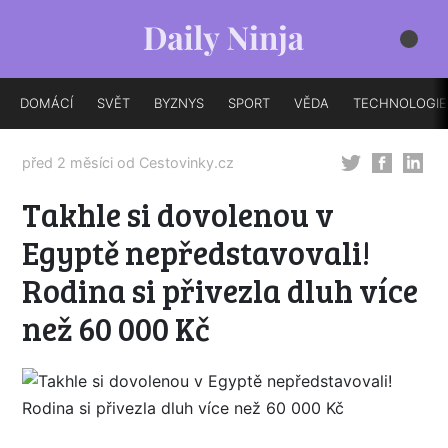
DOMÁCÍ
SVĚT
BYZNYS
SPORT
VĚDA
TECHNOLOGIE
před 2 měsíci od
Cestovinky.cz
Takhle si dovolenou v
Egyptě nepředstavovali!
Rodina si přivezla dluh více
než 60 000 Kč