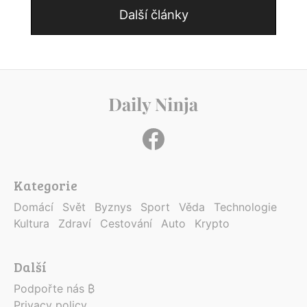
Další články
Kategorie
Domácí
Svět
Byznys
Sport
Věda
Technologie
Kultura
Zdraví
Cestování
Auto
Krypto
Další
Podpořte nás ₿
Privacy policy