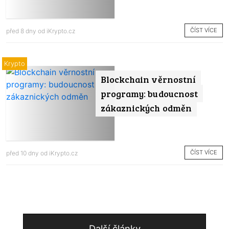
ČÍST VÍCE
před 8 dny od
iKrypto.cz
Krypto
Blockchain věrnostní
programy: budoucnost
zákaznických odměn
ČÍST VÍCE
před 10 dny od
iKrypto.cz
Další články