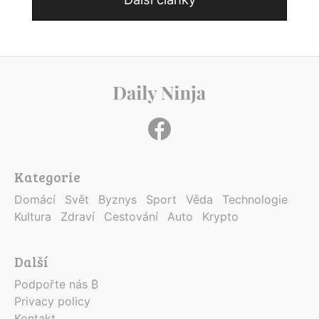
Kategorie
Domácí
Svět
Byznys
Sport
Věda
Technologie
Kultura
Zdraví
Cestování
Auto
Krypto
Další
Podpořte nás ₿
Privacy policy
Kontakt