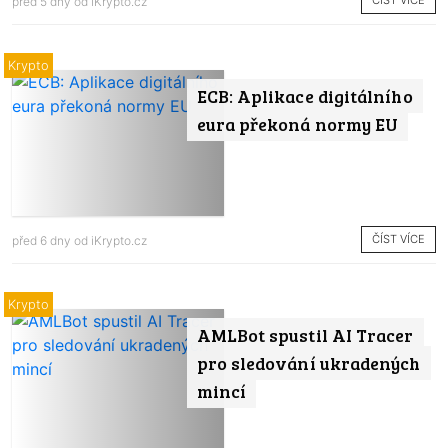
ČÍST VÍCE
před 5 dny od
iKrypto.cz
Krypto
ECB: Aplikace digitálního
eura překoná normy EU
ČÍST VÍCE
před 6 dny od
iKrypto.cz
Krypto
AMLBot spustil AI Tracer
pro sledování ukradených
mincí