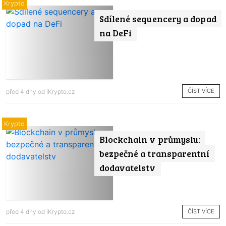
Krypto
Sdílené sequencery a dopad
na DeFi
ČÍST VÍCE
před 4 dny od
iKrypto.cz
Krypto
Blockchain v průmyslu:
bezpečné a transparentní
dodavatelstv
ČÍST VÍCE
před 4 dny od
iKrypto.cz