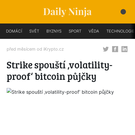
DOMÁCÍ
SVĚT
BYZNYS
SPORT
VĚDA
TECHNOLOGIE
před měsícem od
iKrypto.cz
Strike spouští ‚volatility-
proof‘ bitcoin půjčky