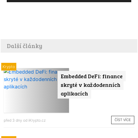
Další články
Krypto
Embedded DeFi: finance
skryté v každodenních
aplikacích
ČÍST VÍCE
před 3 dny od
iKrypto.cz