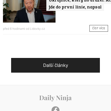
jde do první linie, napsal
ČÍST VÍCE
před 6 hodinami od
Lidovky.cz
Další články