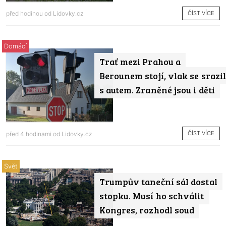
ČÍST VÍCE
před hodinou od
Lidovky.cz
Domácí
Trať mezi Prahou a
Berounem stojí, vlak se srazil
s autem. Zraněné jsou i děti
ČÍST VÍCE
před 4 hodinami od
Lidovky.cz
Svět
Trumpův taneční sál dostal
stopku. Musí ho schválit
Kongres, rozhodl soud