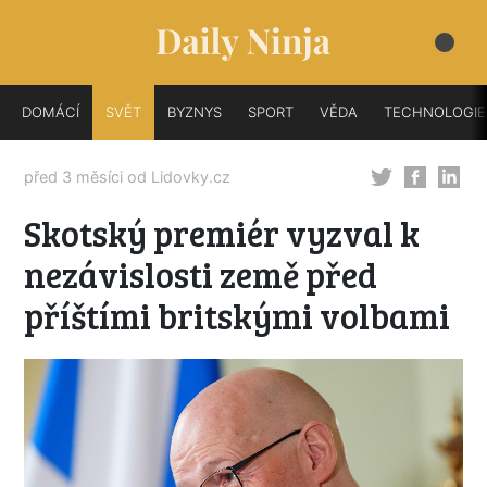
DOMÁCÍ
SVĚT
BYZNYS
SPORT
VĚDA
TECHNOLOGIE
před 3 měsíci od
Lidovky.cz
Skotský premiér vyzval k
nezávislosti země před
příštími britskými volbami