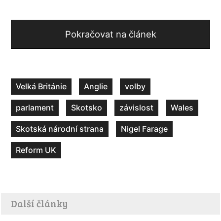
Pokračovat na článek
Velká Británie
Anglie
volby
parlament
Skotsko
závislost
Wales
Skotská národní strana
Nigel Farage
Reform UK
Další články