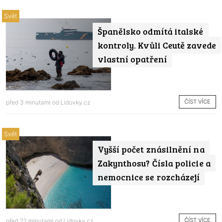
Svět
Španělsko odmítá italské
kontroly. Kvůli Ceutě zavede
vlastní opatření
ČÍST VÍCE
před 3 minutami od
Lidovky.cz
Svět
Vyšší počet znásilnění na
Zakynthosu? Čísla policie a
nemocnice se rozcházejí
ČÍST VÍCE
před 22 minutami od
Lidovky.cz