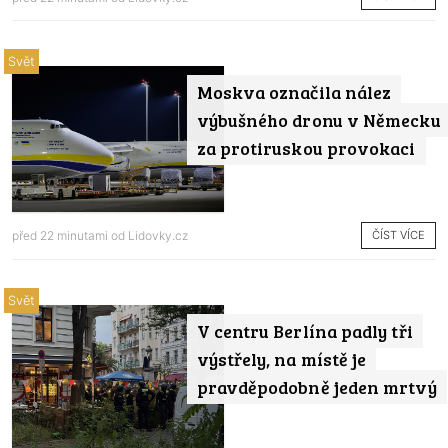
Svět
Moskva označila nález
výbušného dronu v Německu
za protiruskou provokaci
ČÍST VÍCE
před 22 minutami od
Lidovky.cz
Svět
V centru Berlína padly tři
výstřely, na místě je
pravděpodobně jeden mrtvý