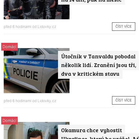
ČÍST VÍCE
před 6 hodinami od
Lidovky.cz
Domácí
Útočník v Tanvaldu pobodal
několik lidí. Zranění jsou tři,
dva v kritickém stavu
ČÍST VÍCE
před 6 hodinami od
Lidovky.cz
Domácí
Okamura chce vyhostit
Ukrajince, který ho urážel. Ať