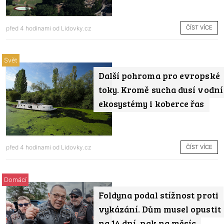
ČÍST VÍCE
před 4 hodinami od
Lidovky.cz
Svět
Další pohroma pro evropské
toky. Kromě sucha dusí vodní
ekosystémy i koberce řas
ČÍST VÍCE
před 4 hodinami od
Lidovky.cz
Domácí
Foldyna podal stížnost proti
vykázání. Dům musel opustit
na 14 dní, pak na měsíc