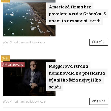
Americká firma bez
povolení vrtá v Grónsku. S
anexí to nesouvisí, tvrdí
ČÍST VÍCE
před 3 hodinami od
Lidovky.cz
Svět
Aktualizováno
Magyarova strana
nominovala na prezidenta
bývalého šéfa nejvyššího
soudu
ČÍST VÍCE
před 4 hodinami od
Lidovky.cz