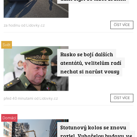
ČÍST VÍCE
za hodinu od
Lidovky.cz
Svět
Rusko se bojí dalších
atentátů, velitelům radí
nechat si narůst vousy
ČÍST VÍCE
před 40 minutami od
Lidovky.cz
Domácí
Stotunový kolos se znovu
rozjel. Vyhořelou budovu ve