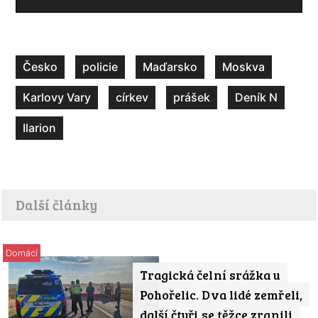
Česko
policie
Maďarsko
Moskva
Karlovy Vary
církev
prášek
Deník N
Ilarion
Další články
Domácí
Tragická čelní srážka u
Pohořelic. Dva lidé zemřeli,
další čtyři se těžce zranili