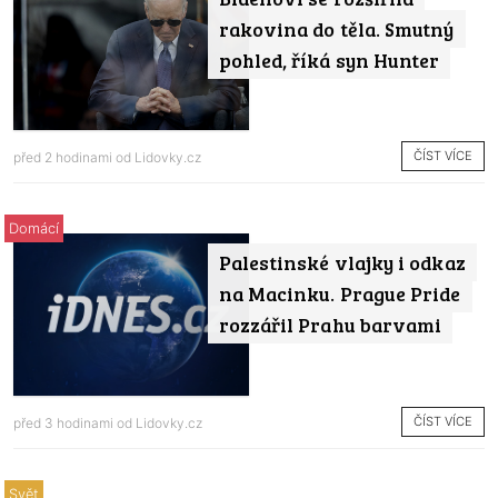
rakovina do těla. Smutný
pohled, říká syn Hunter
ČÍST VÍCE
před 2 hodinami od
Lidovky.cz
Domácí
Palestinské vlajky i odkaz
na Macinku. Prague Pride
rozzářil Prahu barvami
ČÍST VÍCE
před 3 hodinami od
Lidovky.cz
Svět