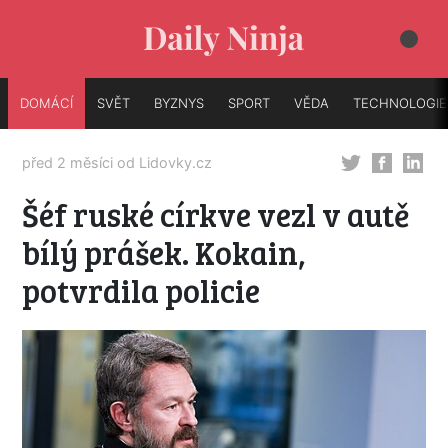
DOMÁCÍ
SVĚT
BYZNYS
SPORT
VĚDA
TECHNOLOGIE
před 2 měsíci od
Lidovky.cz
Šéf ruské církve vezl v autě
bílý prášek. Kokain,
potvrdila policie