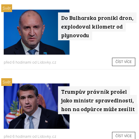
Svět
Do Bulharska pronikl dron,
explodoval kilometr od
plynovodu
ČÍST VÍCE
před 6 hodinami od
Lidovky.cz
Svět
Trumpův právník prošel
jako ministr spravedlnosti,
hon na odpůrce může zesílit
ČÍST VÍCE
před 6 hodinami od
Lidovky.cz