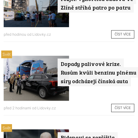
Zlíně stříhá patro po patru
ČÍST VÍCE
před hodinou od
Lidovky.cz
Svět
Dopady palivové krize.
Rusům kvůli benzinu plnému
síry odcházejí čínská auta
ČÍST VÍCE
před 2 hodinami od
Lidovky.cz
Svět
Bidenovi se rozšířila