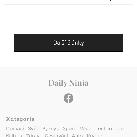
Další články
Kategorie
Domácí
Svět
Byznys
Sport
Věda
Technologie
Kultura
Zdraví
Cestování
Auto
Krypto