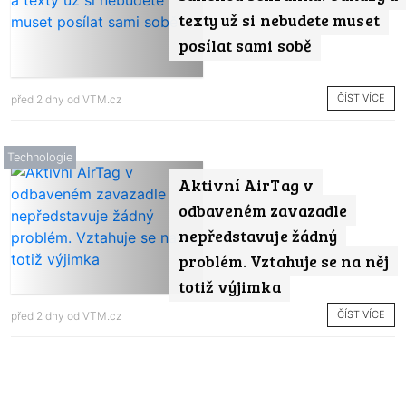
texty už si nebudete muset
posílat sami sobě
ČÍST VÍCE
před 2 dny od
VTM.cz
Technologie
Aktivní AirTag v
odbaveném zavazadle
nepředstavuje žádný
problém. Vztahuje se na něj
totiž výjimka
ČÍST VÍCE
před 2 dny od
VTM.cz