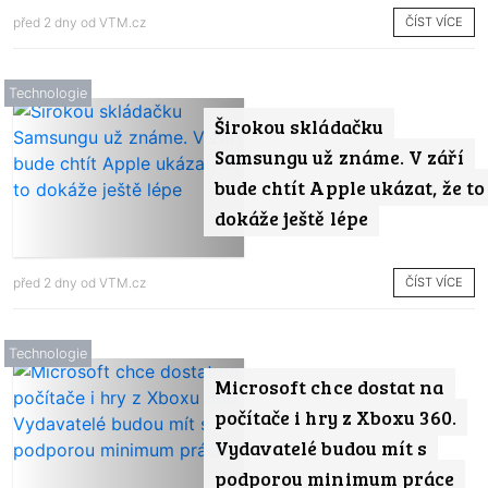
ČÍST VÍCE
před 2 dny od
VTM.cz
Technologie
Širokou skládačku
Samsungu už známe. V září
bude chtít Apple ukázat, že to
dokáže ještě lépe
ČÍST VÍCE
před 2 dny od
VTM.cz
Technologie
Microsoft chce dostat na
počítače i hry z Xboxu 360.
Vydavatelé budou mít s
podporou minimum práce