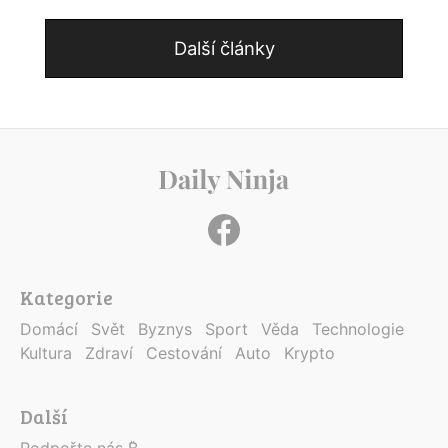
Další články
Kategorie
Domácí
Svět
Byznys
Sport
Věda
Technologie
Kultura
Zdraví
Cestování
Auto
Krypto
Další