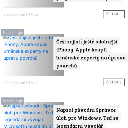
ČÍST VÍCE
před 2 dny od
VTM.cz
Technologie
Češi zajistí ještě odolnější
iPhony. Apple koupil
brněnské experty na úpravu
povrchů
ČÍST VÍCE
před 2 dny od
VTM.cz
Technologie
Napsal původní Správce
úloh pro Windows. Teď se
legendární vývojář