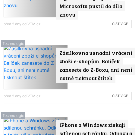
Microsoftu pustil do díla
znovu
ČÍST VÍCE
před 2 dny od
VTM.cz
Technologie
Zásilkovna usnadní vrácení
zboží e-shopům. Balíček
zanesete do Z-Boxu, ani není
nutné tisknout štítek
ČÍST VÍCE
před 2 dny od
VTM.cz
Technologie
iPhone a Windows získají
sdílenou schránku. Odkazy a