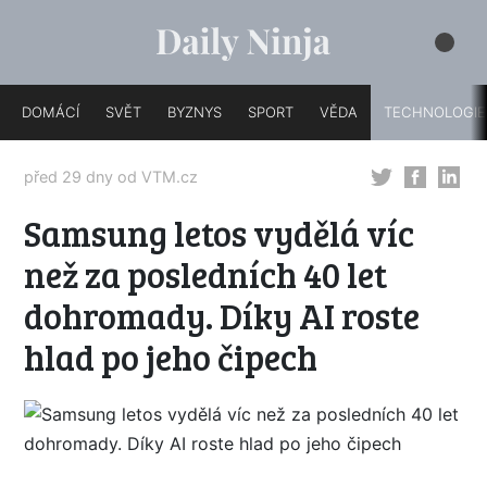
DOMÁCÍ
SVĚT
BYZNYS
SPORT
VĚDA
TECHNOLOGIE
před 29 dny od
VTM.cz
Samsung letos vydělá víc
než za posledních 40 let
dohromady. Díky AI roste
hlad po jeho čipech