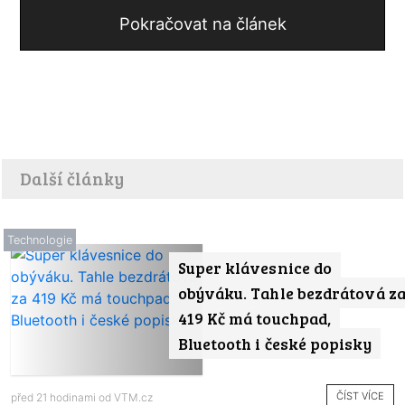
Pokračovat na článek
Další články
Technologie
Super klávesnice do
obýváku. Tahle bezdrátová z
419 Kč má touchpad,
Bluetooth i české popisky
ČÍST VÍCE
před 21 hodinami od
VTM.cz