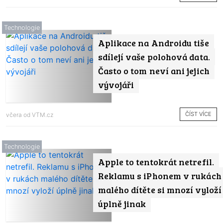
Technologie
Aplikace na Androidu tiše
sdílejí vaše polohová data.
Často o tom neví ani jejich
vývojáři
ČÍST VÍCE
včera od
VTM.cz
Technologie
Apple to tentokrát netrefil.
Reklamu s iPhonem v rukách
malého dítěte si mnozí vyloží
úplně jinak