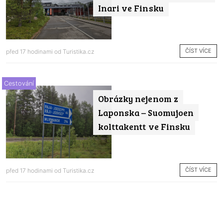
Inari ve Finsku
ČÍST VÍCE
před 17 hodinami od
Turistika.cz
Cestování
Obrázky nejenom z
Laponska – Suomujoen
kolttakentt ve Finsku
ČÍST VÍCE
před 17 hodinami od
Turistika.cz