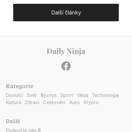
Další články
Kategorie
Domácí
Svět
Byznys
Sport
Věda
Technologie
Kultura
Zdraví
Cestování
Auto
Krypto
Další
Podpořte nás ₿