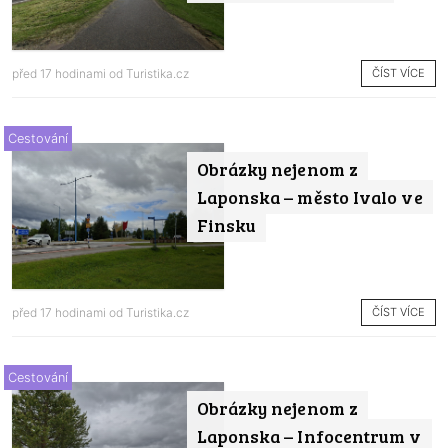
ČÍST VÍCE
před 17 hodinami od
Turistika.cz
Cestování
Obrázky nejenom z
Laponska – město Ivalo ve
Finsku
ČÍST VÍCE
před 17 hodinami od
Turistika.cz
Cestování
Obrázky nejenom z
Laponska – Infocentrum v