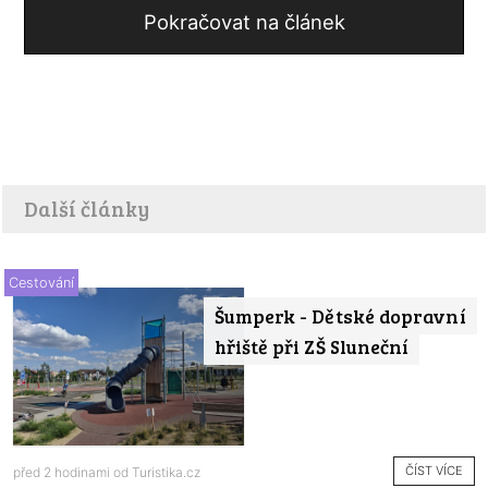
Pokračovat na článek
Další články
Cestování
Šumperk - Dětské dopravní
hřiště při ZŠ Sluneční
ČÍST VÍCE
před 2 hodinami od
Turistika.cz