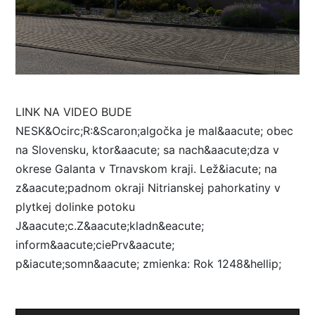
LINK NA VIDEO BUDE
NESK&Ocirc;R:&Scaron;algočka je mal&aacute; obec
na Slovensku, ktor&aacute; sa nach&aacute;dza v
okrese Galanta v Trnavskom kraji. Lež&iacute; na
z&aacute;padnom okraji Nitrianskej pahorkatiny v
plytkej dolinke potoku
J&aacute;c.Z&aacute;kladn&eacute;
inform&aacute;ciePrv&aacute;
p&iacute;somn&aacute; zmienka: Rok 1248&hellip;