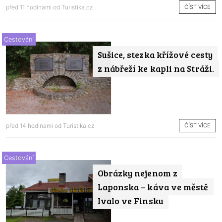
ČÍST VÍCE
před 11 hodinami od
Turistika.cz
Cestování
Sušice, stezka křížové cesty
z nábřeží ke kapli na Stráži.
ČÍST VÍCE
před 14 hodinami od
Turistika.cz
Cestování
Obrázky nejenom z
Laponska – káva ve městě
Ivalo ve Finsku