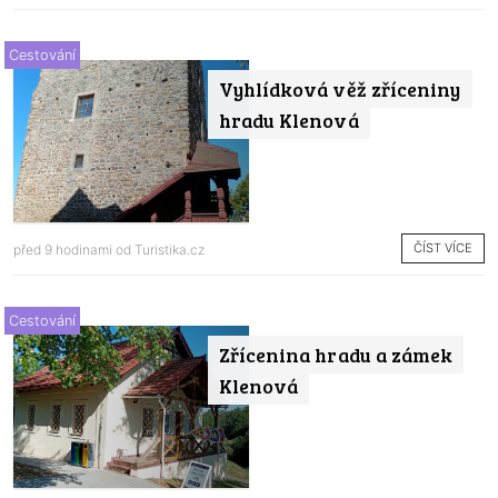
Cestování
Vyhlídková věž zříceniny
hradu Klenová
ČÍST VÍCE
před 9 hodinami od
Turistika.cz
Cestování
Zřícenina hradu a zámek
Klenová