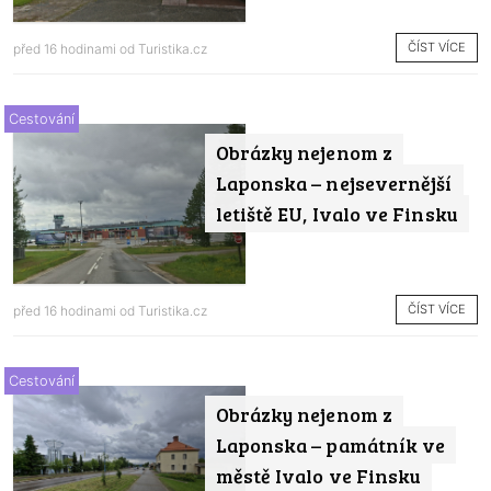
ČÍST VÍCE
před 16 hodinami od
Turistika.cz
Cestování
Obrázky nejenom z
Laponska – nejsevernější
letiště EU, Ivalo ve Finsku
ČÍST VÍCE
před 16 hodinami od
Turistika.cz
Cestování
Obrázky nejenom z
Laponska – památník ve
městě Ivalo ve Finsku