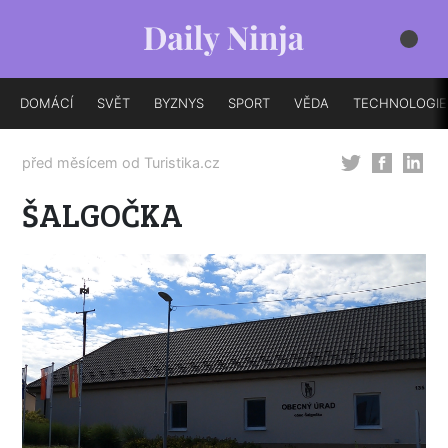
DOMÁCÍ
SVĚT
BYZNYS
SPORT
VĚDA
TECHNOLOGIE
před měsícem od
Turistika.cz
ŠALGOČKA