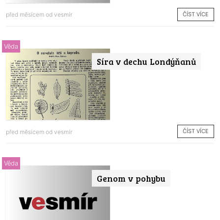
ČÍST VÍCE
před měsícem od
vesmír
Věda
Síra v dechu Londýňanů
ČÍST VÍCE
před měsícem od
vesmír
Věda
Genom v pohybu