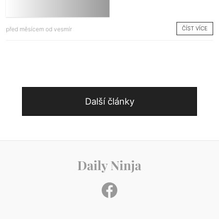
ČÍST VÍCE
před měsícem od
vesmír
Další články