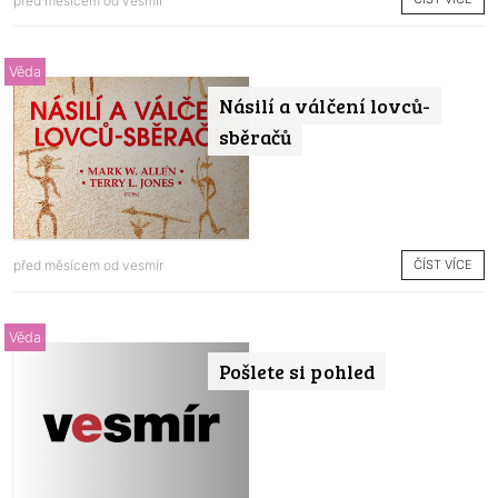
před měsícem od
vesmír
Věda
Násilí a válčení lovců-
sběračů
ČÍST VÍCE
před měsícem od
vesmír
Věda
Pošlete si pohled