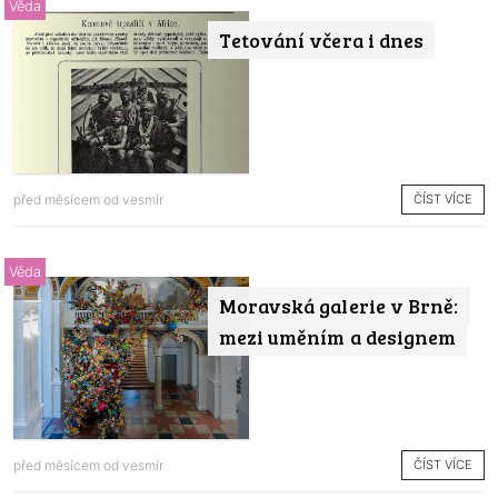
Věda
Tetování včera i dnes
ČÍST VÍCE
před měsícem od
vesmír
Věda
Moravská galerie v Brně:
mezi uměním a designem
ČÍST VÍCE
před měsícem od
vesmír