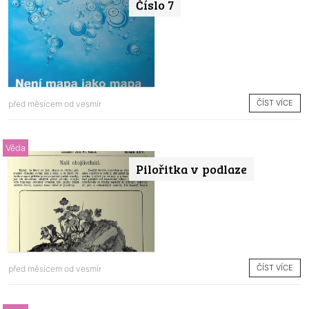
Číslo 7
ČÍST VÍCE
před měsícem od
vesmír
Věda
Pilořitka v podlaze
ČÍST VÍCE
před měsícem od
vesmír