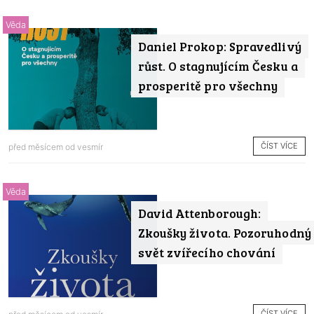
Věda
Daniel Prokop: Spravedlivý
růst. O stagnujícím Česku a
prosperitě pro všechny
ČÍST VÍCE
před měsícem od
vesmír
Věda
David Attenborough:
Zkoušky života. Pozoruhodný
svět zvířecího chování
ČÍST VÍCE