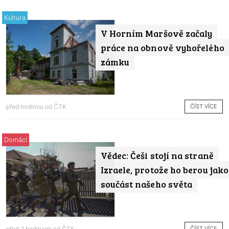
Kultura
V Horním Maršově začaly
práce na obnově vyhořelého
zámku
ČÍST VÍCE
před hodinou od
ČTK
Domácí
Vědec: Češi stojí na straně
Izraele, protože ho berou jako
součást našeho světa
ČÍST VÍCE
před 2 hodinami od
ČTK