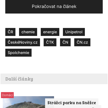
Pokračovat na článek
ČR
chemie
energie
Unipetrol
ČeskéNoviny.cz
ČTK
ČN
ČN.cz
Spolchemie
Další články
Domácí
Strážci parku na Sněžce