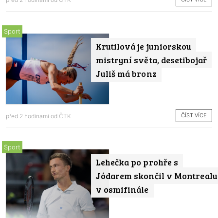
Sport
Krutilová je juniorskou
mistryní světa, desetibojař
Juliš má bronz
ČÍST VÍCE
před 2 hodinami od
ČTK
Sport
Lehečka po prohře s
Jódarem skončil v Montrealu
v osmifinále