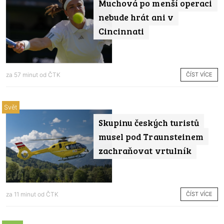
Muchová po menší operaci
nebude hrát ani v
Cincinnati
ČÍST VÍCE
za 57 minut od
ČTK
Svět
Skupinu českých turistů
musel pod Traunsteinem
zachraňovat vrtulník
ČÍST VÍCE
za 11 minut od
ČTK