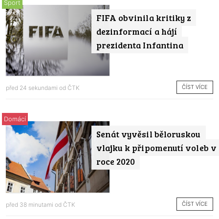
Sport
FIFA obvinila kritiky z
dezinformací a hájí
prezidenta Infantina
ČÍST VÍCE
před 24 sekundami od
ČTK
Domácí
Senát vyvěsil běloruskou
vlajku k připomenutí voleb v
roce 2020
ČÍST VÍCE
před 38 minutami od
ČTK