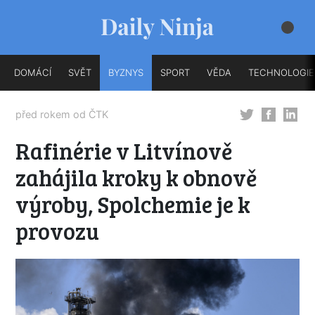
DOMÁCÍ
SVĚT
BYZNYS
SPORT
VĚDA
TECHNOLOGIE
před rokem od
ČTK
Rafinérie v Litvínově
zahájila kroky k obnově
výroby, Spolchemie je k
provozu