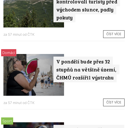
kontrolovali turisty před
východem slunce, padly
pokuty
ČÍST VÍCE
za 57 minut od
ČTK
Domácí
V pondělí bude přes 32
stupňů na většině území,
ČHMÚ rozšířil výstrahu
ČÍST VÍCE
za 57 minut od
ČTK
Sport