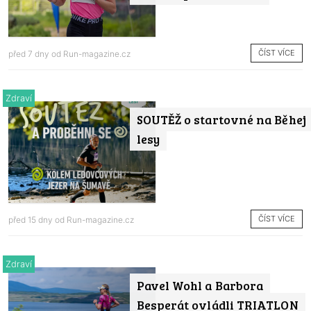
ČÍST VÍCE
před 7 dny od
Run-magazine.cz
Zdraví
SOUTĚŽ o startovné na Běhej
lesy
ČÍST VÍCE
před 15 dny od
Run-magazine.cz
Zdraví
Pavel Wohl a Barbora
Besperát ovládli TRIATLON