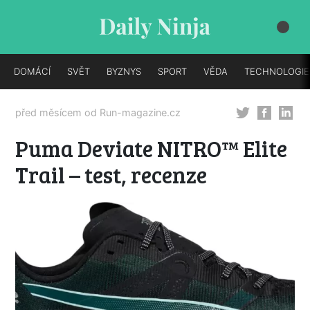
DOMÁCÍ
SVĚT
BYZNYS
SPORT
VĚDA
TECHNOLOGIE
před měsícem od
Run-magazine.cz
Puma Deviate NITRO™ Elite
Trail – test, recenze