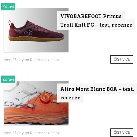
Zdraví
VIVOBAREFOOT Primus
Trail Knit FG – test, recenze
ČÍST VÍCE
před 26 dny od
Run-magazine.cz
Zdraví
Altra Mont Blanc BOA – test,
recenze
ČÍST VÍCE
před 26 dny od
Run-magazine.cz