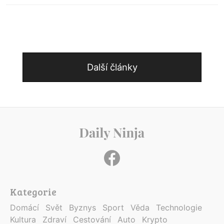
Další články
Kategorie
Domácí
Svět
Byznys
Sport
Věda
Technologie
Kultura
Zdraví
Cestování
Auto
Krypto