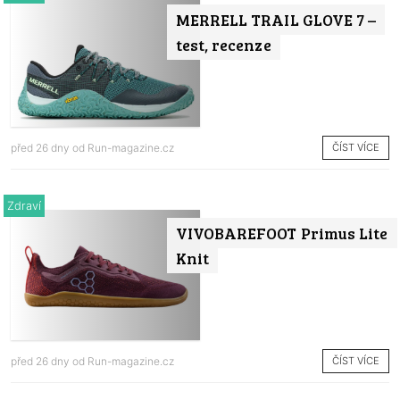
MERRELL TRAIL GLOVE 7 –
test, recenze
ČÍST VÍCE
před 26 dny od
Run-magazine.cz
Zdraví
VIVOBAREFOOT Primus Lite
Knit
ČÍST VÍCE
před 26 dny od
Run-magazine.cz