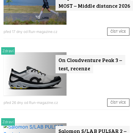
MOST – Middle distance 2026
ČÍST VÍCE
před 17 dny od
Run-magazine.cz
Zdraví
On Cloudventure Peak 3 –
test, recenze
ČÍST VÍCE
před 26 dny od
Run-magazine.cz
Zdraví
Salomon S/LAB PULSAR 2 –