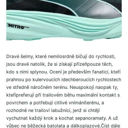
Dravé šelmy, které nemilosrdně bičují do rychlosti,
jsou dravé natolik, že si získají přízeňpouze těch,
kdo s nimi splynou. Ocení je především fanatici, kteří
prahnou po kulervoucích idechberoucích rychlostech
ve středně náročném terénu. Neuspokojí naopak ty,
kteřípreferují při trailovém běhu maximální kontakt s
povrchem a potřebují citlivé vnímáníterénu, a
rozhodně ne trailoví labužníci, jenž si chtějí
vychutnat každý krok a kochat sepanoramaty. A už
vůbec ne běžecká batolata a dálkoplazové.Číst dále