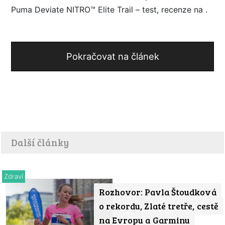
Puma Deviate NITRO™ Elite Trail – test, recenze na .
Pokračovat na článek
Další články
Zdraví
Rozhovor: Pavla Štoudková
o rekordu, Zlaté tretře, cestě
na Evropu a Garminu